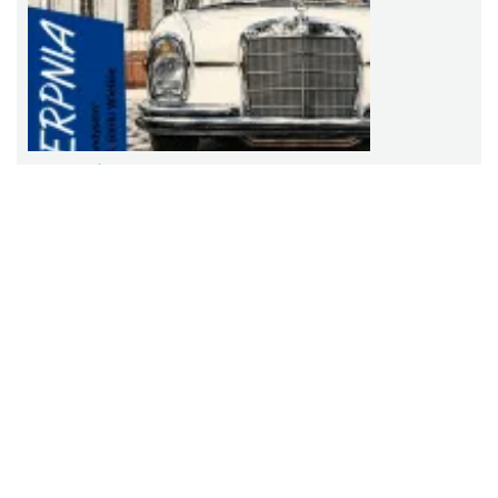
Zlot Pojazdów Zabytkowych
Górki Wielkie
2026-08-16
6.64 km
Zlot Pojazdów Zabytkowych
Sierpniowe zwiedzanie Dworku Myśliwskiego
Brenna
2026-08-11
6.84 km