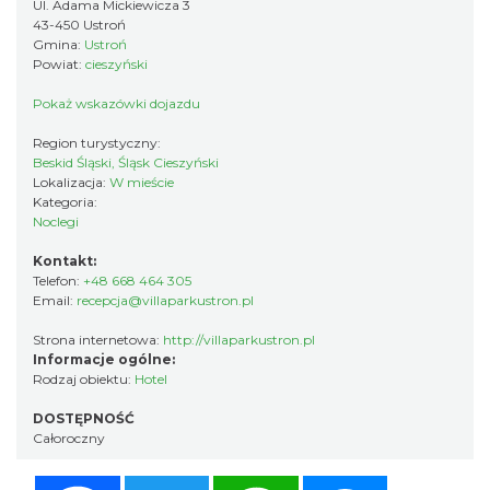
Ul. Adama Mickiewicza 3
43-450 Ustroń
Gmina:
Ustroń
Powiat:
cieszyński
Pokaż wskazówki dojazdu
Region turystyczny:
Beskid Śląski, Śląsk Cieszyński
Lokalizacja:
W mieście
Kategoria:
Noclegi
Kontakt:
Telefon:
+48 668 464 305
Email:
recepcja@villaparkustron.pl
Strona internetowa:
http://villaparkustron.pl
Informacje ogólne:
Rodzaj obiektu:
Hotel
DOSTĘPNOŚĆ
Całoroczny
Facebook
Twitter
WhatsApp
Messenger