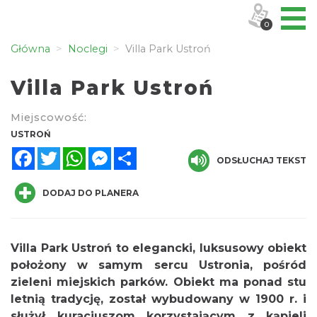
0
Główna
Noclegi
Villa Park Ustroń
Villa Park Ustroń
Miejscowość:
USTROŃ
Facebook
Twitter
WhatsApp
Messenger
Share
ODSŁUCHAJ TEKST
DODAJ DO PLANERA
Villa Park Ustroń to elegancki, luksusowy obiekt
położony w samym sercu Ustronia, pośród
zieleni miejskich parków. Obiekt ma ponad stu
letnią tradycję, został wybudowany w 1900 r. i
służył kuracjuszom korzystającym z kąpieli