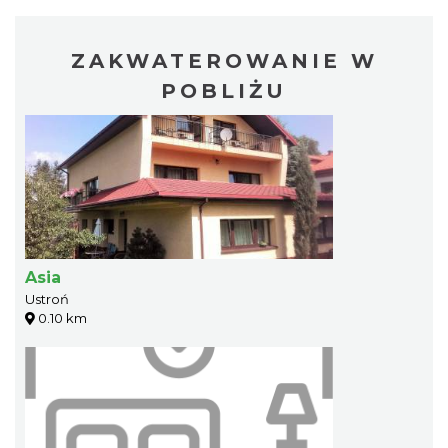
ZAKWATEROWANIE W
POBLIŻU
Asia
Ustroń
0.10 km