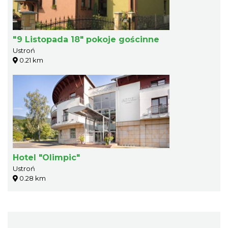
"9 Listopada 18" pokoje gościnne
Ustroń
0.21 km
Hotel "Olimpic"
Ustroń
0.28 km