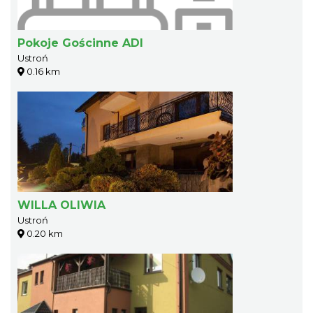
Pokoje Gościnne ADI
Ustroń
0.16 km
WILLA OLIWIA
Ustroń
0.20 km