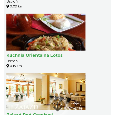
Ustroń
0.09 km
Kuchnia Orientalna Lotos
Ustroń
0.15 km
Zajazd Pod Groniami