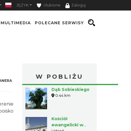
JĘZYK
Ulubione
Zaloguj
MULTIMEDIA
POLECANE SERWISY
W POBLIŻU
ANERA
Dąb Sobieskiego
0.44 km
erenie
boisko
Kościół
ewangelicki w
Ustroń