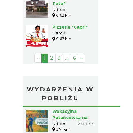
Tete"
Ustroń
0.62 km
Pizzeria "Capri"
Ustroń
0.67 km
«
1
2
3
…
6
»
WYDARZENIA W
POBLIŻU
Wakacyjna
Potańcówka na
Czantorii
Ustroń
2026-08-15
3.71 km