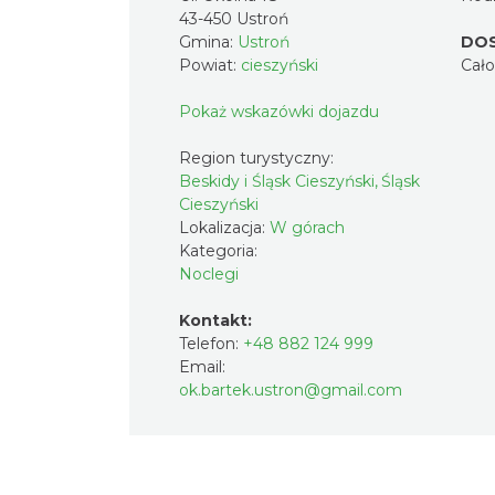
43-450 Ustroń
Gmina:
Ustroń
DO
Powiat:
cieszyński
Cał
Pokaż wskazówki dojazdu
Region turystyczny:
Beskidy i Śląsk Cieszyński, Śląsk
Cieszyński
Lokalizacja:
W górach
Kategoria:
Noclegi
Kontakt:
Telefon:
+48 882 124 999
Email:
ok.bartek.ustron@gmail.com