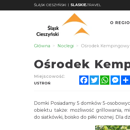
|
ŚLĄSK CIESZYŃSKI
SLASKIE.
TRAVEL
O REGIO
Główna
Noclegi
Ośrodek Kempingowy 
Ośrodek Kemp
Miejscowość:
Facebook
Twitter
WhatsA
Mes
USTROŃ
Domki Posiadamy 5 domków 5-osobowych z
obiektu także: możliwość grillowania, m
do siatkówki, boisko do piłki nożnej. Dla d