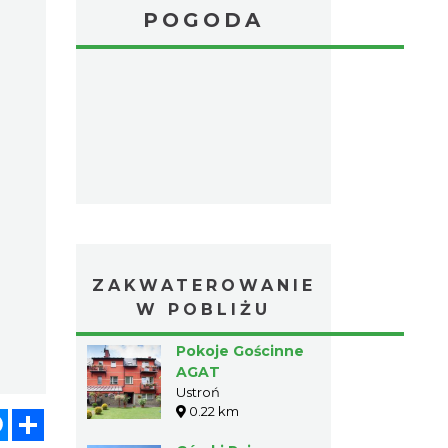
POGODA
ZAKWATEROWANIE
W POBLIŻU
Pokoje Gościnne
AGAT
Ustroń
0.22 km
atsApp
Messenger
Share