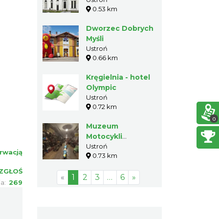
Ustroniu
0.53 km
Dworzec Dobrych
Myśli
Ustroń
0.66 km
Kręgielnia - hotel
Olympic
Ustroń
0.72 km
0
Muzeum
Motocykli
„Rdzawe
Ustroń
rwacją
0.73 km
Diamenty” w
Ustroniu
ZGŁOŚ
«
1
2
3
…
6
»
ia:
269