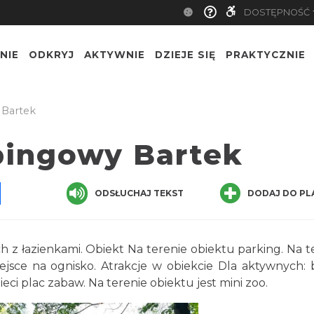
DOSTĘPNOŚĆ
NIE
ODKRYJ
AKTYWNIE
DZIEJE SIĘ
PRAKTYCZNIE
Bartek
ingowy Bartek
pp
senger
Share
ODSŁUCHAJ TEKST
DODAJ DO PL
 łazienkami. Obiekt Na terenie obiektu parking. Na t
iejsce na ognisko. Atrakcje w obiekcie Dla aktywnych: 
zieci plac zabaw. Na terenie obiektu jest mini zoo.