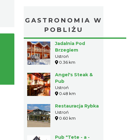
GASTRONOMIA W
POBLIŻU
Jadalnia Pod
Brzegiem
Ustroń
0.36 km
Angel's Steak &
Pub
Ustroń
0.48 km
Restauracja Rybka
Ustroń
0.60 km
Pub "Tete - a -