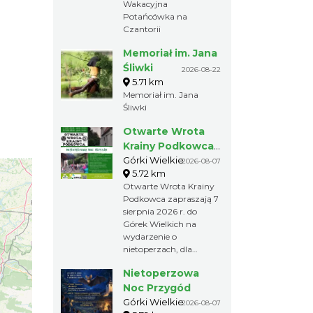
Wakacyjna
Potańcówka na
Czantorii
Memoriał im. Jana
Śliwki
2026-08-22
5.71 km
Memoriał im. Jana
Śliwki
Otwarte Wrota
Krainy Podkowca
– odkryj
Górki Wielkie
2026-08-07
5.72 km
fascynujący świat
Otwarte Wrota Krainy
nietoperzy
Podkowca zapraszają 7
sierpnia 2026 r. do
Górek Wielkich na
wydarzenie o
nietoperzach, dla
nietoperzy i wszystkich,
Nietoperzowa
którzy chcą dowiedzieć
się więcej o tych
Noc Przygód
wyjątkowych ssakach.
Górki Wielkie
2026-08-07