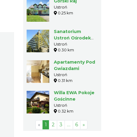
Górski Raj
Ustroń
0.25 km
Sanatorium
Ustroń Ośrodek
"Tulipan"
Ustroń
0.30 km
Apartamenty Pod
Gwiazdami
Ustroń
0.31 km
Willa EWA Pokoje
Gościnne
Ustroń
0.32 km
«
1
2
3
…
6
»