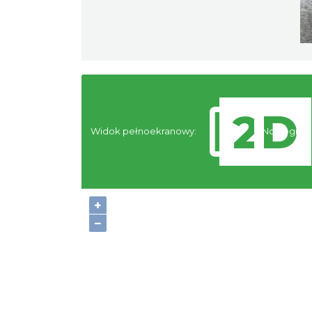
Widok pełnoekranowy:
Noclegi
+
−