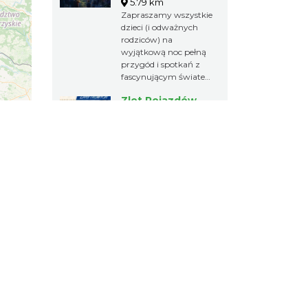
5.79 km
Zapraszamy wszystkie
dzieci (i odważnych
rodziców) na
wyjątkową noc pełną
przygód i spotkań z
fascynującym światem
nietoperzy!
Zlot Pojazdów
Zabytkowych
Górki Wielkie
2026-08-16
5.79 km
Zlot Pojazdów
Zabytkowych