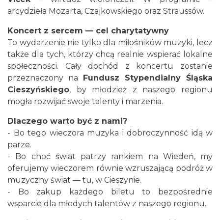
muzyce
arcydzieła Mozarta, Czajkowskiego oraz Straussów.
Cieszyn
0.00 km
2026-10-24
Koncert z sercem — cel charytatywny
To wydarzenie nie tylko dla miłośników muzyki, lecz
także dla tych, którzy chcą realnie wspierać lokalne
społeczności. Cały dochód z koncertu zostanie
przeznaczony na
Fundusz Stypendialny Śląska
Cieszyńskiego
, by młodzież z naszego regionu
mogła rozwijać swoje talenty i marzenia.
Cieszyn
Dlaczego warto być z nami?
0.08 km
2026-08-08
- Bo tego wieczora muzyka i dobroczynność idą w
parze.
- Bo choć świat patrzy rankiem na Wiedeń, my
oferujemy wieczorem równie wzruszającą podróż w
muzyczny świat — tu, w Cieszynie.
- Bo zakup każdego biletu to bezpośrednie
wsparcie dla młodych talentów z naszego regionu.