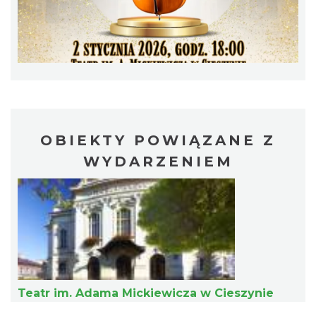
INTERPRETACJE "Miesiofoto" - wernisaż
wystawy zdjęć miesiąca Cieszyńskiego
Cieszyn
Towarzystwa Fotograficznego
OBIEKTY POWIĄZANE Z
0.21 km
2026-08-07
WYDARZENIEM
Cieszyn
0.24 km
2026-08-14
Teatr im. Adama Mickiewicza w Cieszynie