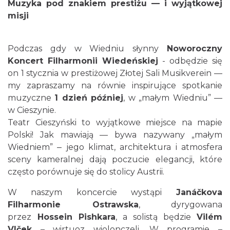
Muzyka pod znakiem prestiżu — i wyjątkowej
misji
Podczas gdy w Wiedniu słynny
Noworoczny
Koncert Filharmonii Wiedeńskiej
- odbędzie się
on 1 stycznia w prestiżowej Złotej Sali Musikverein —
my zapraszamy na równie inspirujące spotkanie
Mozaika Folkloru II – Spotkanie trzech
muzyczne
1 dzień później
, w „małym Wiedniu” —
kultur
w Cieszynie.
Cieszyn
Teatr Cieszyński to wyjątkowe miejsce na mapie
0.00 km
2026-09-12
Polski! Jak mawiają — bywa nazywany „małym
Wiedniem” ‒ jego klimat, architektura i atmosfera
sceny kameralnej dają poczucie elegancji, które
często porównuje się do stolicy Austrii.
W naszym koncercie wystąpi
Janáčkova
Filharmonie Ostrawska
, dyrygowana
przez
Hossein Pishkara
, a solistą będzie
Vilém
LOVE SONGS-historie miłosne zapisane w
Vlček
– wirtuoz wiolonczeli. W programie –