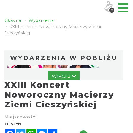
0
Główna
Wydarzenia
XXIII Koncert Noworoczny Macierzy Ziemi
Cieszyńskiej
WYDARZENIA W POBLIŻU
WIĘCEJ
XXIII Koncert
Noworoczny Macierzy
Ziemi Cieszyńskiej
Spektakl "Tajemnica 16. piętra"
Miejscowość:
Cieszyn
CIESZYN
0.00 km
2026-10-18
Facebook
Twitter
WhatsApp
Messenger
Share