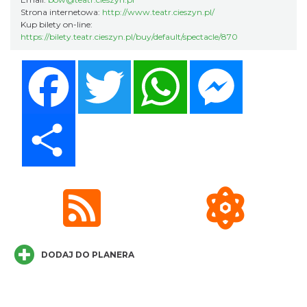
Strona internetowa:
http://www.teatr.cieszyn.pl/
Kup bilety on-line:
https://bilety.teatr.cieszyn.pl/buy/default/spectacle/870
Facebook
Twitter
WhatsApp
Messenger
Share
Cieszyn
0.21 km
2026-09-05
DODAJ DO PLANERA
Cieszyn
0.21 km
2026-09-19