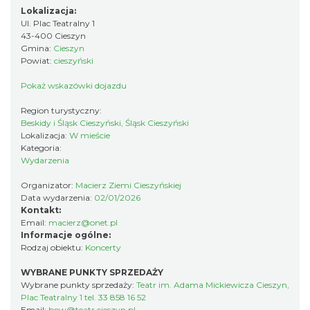
Cieszyn
Lokalizacja:
0.21 km
2026-08-28
Ul. Plac Teatralny 1
43-400 Cieszyn
Gmina:
Cieszyn
Powiat:
cieszyński
Pokaż wskazówki dojazdu
Region turystyczny:
Beskidy i Śląsk Cieszyński, Śląsk Cieszyński
Lokalizacja:
W mieście
Kategoria:
Cieszyn
Wydarzenia
0.21 km
2026-08-08
Organizator:
Macierz Ziemi Cieszyńskiej
Data wydarzenia:
02/01/2026
Kontakt:
Email:
macierz@onet.pl
Informacje ogólne:
Rodzaj obiektu:
Koncerty
WYBRANE PUNKTY SPRZEDAŻY
Wybrane punkty sprzedaży:
Teatr im. Adama Mickiewicza Cieszyn,
Cieszyn
Plac Teatralny 1 tel. 33 858 16 52
0.21 km
2026-08-22
Email:
bow@teatr.cieszyn.pl