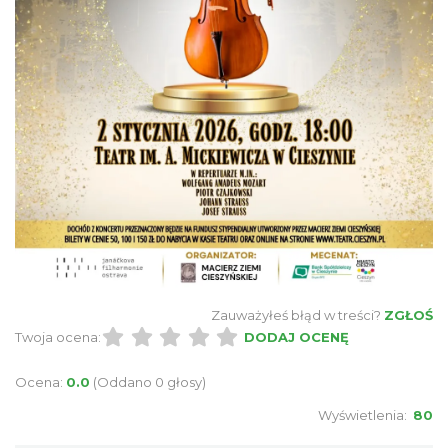
Cieszyn
0.21 km
2026-08-14
Cieszyn
0.21 km
2026-08-21
Zauważyłeś błąd w treści?
ZGŁOŚ
Twoja ocena:
DODAJ OCENĘ
Ocena:
0.0
(Oddano 0 głosy)
Wyświetlenia:
80