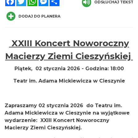
ODSŁUCHAJ TEKST
DODAJ DO PLANERA
XXIII Koncert Noworoczny
„Daniec kontra Kryszak”
Macierzy Ziemi Cieszyńskiej
Cieszyn
0.00 km
2026-11-08
Piątek,
02 stycznia 2026 -
Godzina:
18:00
Teatr im. Adama Mickiewicza w
Cieszynie
Zapraszamy 02 stycznia 2026 do Teatru im.
Adama Mickiewicza w Cieszynie na wyjątkowe
wydarzenie:
XXIII Koncert Noworoczny
Koncert KARUZELA GNA
Macierzy Ziemi Cieszyńskiej.
Cieszyn
0.00 km
2026-09-20