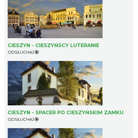
Cieszyn
CIESZYN - CIESZYŃSCY LUTERANIE
0.41 km
2026-08-21
ODSŁUCHAJ
Cieszyn
CIESZYN - SPACER PO CIESZYŃSKIM ZAMKU
0.41 km
2026-08-28
ODSŁUCHAJ