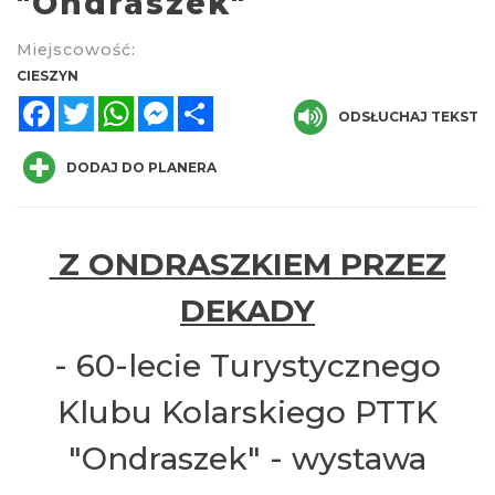
"Ondraszek"
Miejscowość:
CIESZYN
Facebook
Twitter
WhatsApp
Messenger
Share
ODSŁUCHAJ TEKST
DODAJ DO PLANERA
Cieszyn
0.06 km
2026-08-14
Z ONDRASZKIEM PRZEZ
DEKADY
- 60-lecie Turystycznego
Klubu Kolarskiego PTTK
Cieszyn
"Ondraszek" - wystawa
0.06 km
2026-08-21