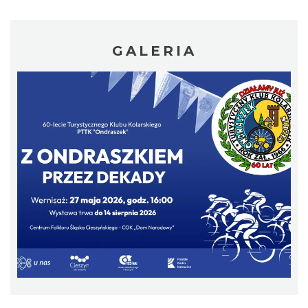
GALERIA
LOVE SONGS-historie miłosne zapisane w
muzyce
Cieszyn
0.21 km
2026-10-24
Patroni cieszyńskich ulic - wystawa
Cieszyn
0.29 km
2026-07-03