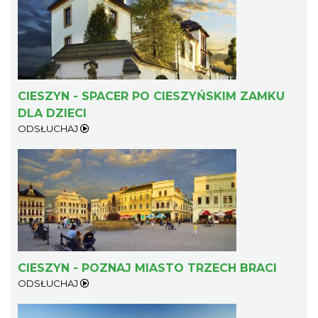
Cieszyn
0.41 km
2026-08-22
CIESZYN - SPACER PO CIESZYŃSKIM ZAMKU
DLA DZIECI
ODSŁUCHAJ
Cieszyn
0.41 km
2026-09-05
CIESZYN - POZNAJ MIASTO TRZECH BRACI
ODSŁUCHAJ