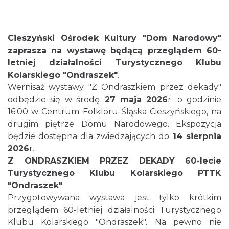
Cieszyński Ośrodek Kultury "Dom Narodowy"
zaprasza na wystawę będącą przeglądem 60-
letniej działalności Turystycznego Klubu
Cieszyn
0.11 km
2026-08-16
Kolarskiego "Ondraszek"
.
Wernisaż wystawy "Z Ondraszkiem przez dekady"
odbędzie się w środę
27 maja 2026
r. o godzinie
16:00 w Centrum Folkloru Śląska Cieszyńskiego, na
drugim piętrze Domu Narodowego. Ekspozycja
będzie dostępna dla zwiedzających do
14 sierpnia
2026
r.
Z ONDRASZKIEM PRZEZ DEKADY 60-lecie
Cieszyn
Turystycznego Klubu Kolarskiego PTTK
0.11 km
2026-08-23
"Ondraszek"
Przygotowywana wystawa jest tylko krótkim
przeglądem 60-letniej działalności Turystycznego
Klubu Kolarskiego "Ondraszek". Na pewno nie