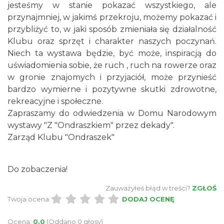
jesteśmy w stanie pokazać wszystkiego, ale
przynajmniej, w jakimś przekroju, możemy pokazać i
przybliżyć to, w jaki sposób zmieniała się działalność
Klubu oraz sprzęt i charakter naszych poczynań.
Cieszyn
Niech ta wystawa będzie, być może, inspiracją do
0.11 km
2026-08-30
uświadomienia sobie, że ruch , ruch na rowerze oraz
w gronie znajomych i przyjaciół, może przynieść
bardzo wymierne i pozytywne skutki zdrowotne,
rekreacyjne i społeczne.
Zapraszamy do odwiedzenia w Domu Narodowym
wystawy "Z "Ondraszkiem" przez dekady".
Zarząd Klubu "Ondraszek"
Cieszyn
0.18 km
2026-08-09
Do zobaczenia!
Zauważyłeś błąd w treści?
ZGŁOŚ
Twoja ocena:
DODAJ OCENĘ
Ocena:
0.0
(Oddano 0 głosy)