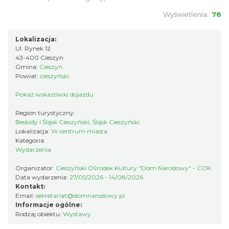
Wyświetlenia:
78
Cieszyn
Lokalizacja:
0.18 km
2026-08-16
Ul. Rynek 12
43-400 Cieszyn
Gmina:
Cieszyn
Powiat:
cieszyński
Pokaż wskazówki dojazdu
Region turystyczny:
Beskidy i Śląsk Cieszyński, Śląsk Cieszyński
Lokalizacja:
W centrum miasta
Cieszyn
Kategoria:
0.18 km
2026-08-23
Wydarzenia
Organizator:
Cieszyński Ośrodek Kultury "Dom Narodowy" - COK
Data wydarzenia:
27/05/2026 - 14/08/2026
Kontakt:
Email:
sekretariat@domnarodowy.pl
Informacje ogólne:
Rodzaj obiektu:
Wystawy