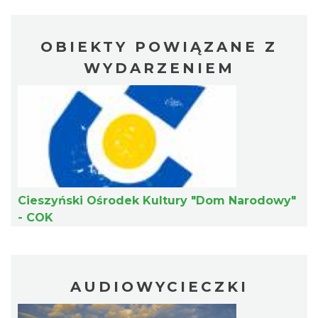
OBIEKTY POWIĄZANE Z
WYDARZENIEM
Ślad. Litera. Piksel. Wystawa z okazji 30-
lecia Muzeum Drukarstwa w Cieszynie
Cieszyn
0.32 km
2026-07-01
Cieszyński Ośrodek Kultury "Dom Narodowy"
- COK
Cieszyn
0.41 km
2026-08-14
AUDIOWYCIECZKI