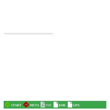
Koncert KARUZELA GNA
Cieszyn
0.21 km
2026-09-20
Mozaika Folkloru II – Spotkanie trzech
kultur
Cieszyn
0.21 km
2026-09-12