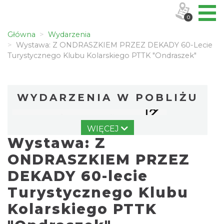
0
Główna
Wydarzenia
Wystawa: Z ONDRASZKIEM PRZEZ DEKADY 60-Lecie
Turystycznego Klubu Kolarskiego PTTK "Ondraszek"
WYDARZENIA W POBLIŻU
WIĘCEJ
Wystawa: Z
ONDRASZKIEM PRZEZ
DEKADY 60-lecie
Turystycznego Klubu
INTERPRETACJE "Miesiofoto" - wernisaż
wystawy zdjęć miesiąca Cieszyńskiego
Kolarskiego PTTK
Cieszyn
Towarzystwa Fotograficznego
0.00 km
2026-08-07