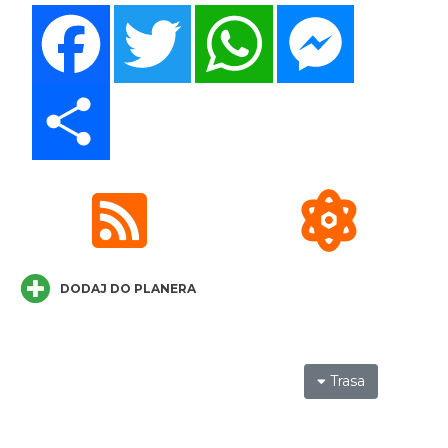
Facebook
Twitter
WhatsApp
Messenger
Spektakl "Tajemnica 16. piętra"
Cieszyn
0.21 km
2026-10-18
Share
„Daniec kontra Kryszak”
Cieszyn
DODAJ DO PLANERA
0.21 km
2026-11-08
Trasa