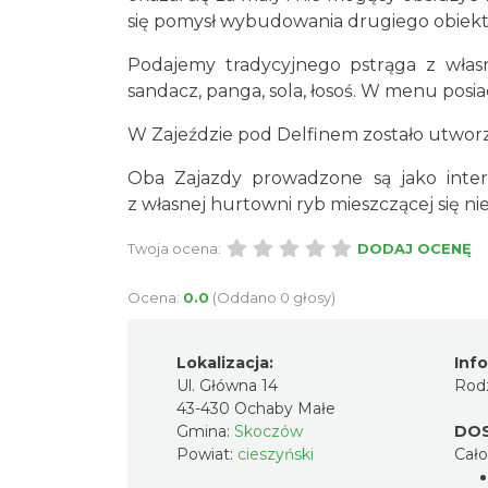
się pomysł wybudowania drugiego obiektu
Podajemy tradycyjnego pstrąga z własn
sandacz, panga, sola, łosoś. W menu posia
W Zajeździe pod Delfinem zostało utwor
Oba Zajazdy prowadzone są jako intere
z własnej hurtowni ryb mieszczącej się n
Twoja ocena:
DODAJ OCENĘ
Ocena:
0.0
(Oddano 0 głosy)
Lokalizacja:
Inf
Ul. Główna 14
Rodz
43-430 Ochaby Małe
Gmina:
Skoczów
DO
Powiat:
cieszyński
Cał