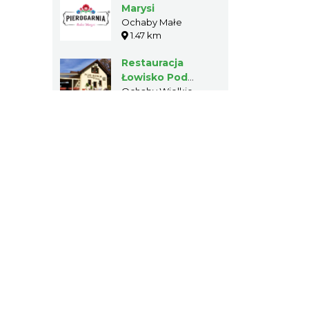
Marysi
Ochaby Małe
1.47 km
Restauracja
Łowisko Pod
Borem
Ochaby Wielkie
1.92 km
«
1
2
3
…
6
»