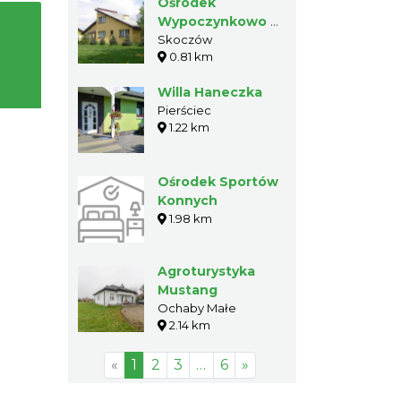
Ośrodek
Wypoczynkowo -
Wczasowy
Skoczów
0.81 km
"Marcel"
Willa Haneczka
Pierściec
1.22 km
Ośrodek Sportów
Konnych
1.98 km
Agroturystyka
Mustang
Ochaby Małe
2.14 km
«
1
2
3
…
6
»