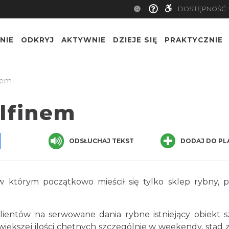
DOSTĘPNOŚĆ
NIE
ODKRYJ
AKTYWNIE
DZIEJE SIĘ
PRAKTYCZNIE
nem
lfinem
pp
senger
Share
ODSŁUCHAJ TEKST
DODAJ DO PL
 którym początkowo mieścił się tylko sklep rybny, p
.
ientów na serwowane dania rybne istniejący obiekt 
 większej ilości chętnych szczególnie w weekendy, stąd z