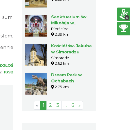
Sanktuarium św.
, sum,
0
Mikołaja w
Pierśćcu
Pierściec
2.39 km
ystom.
Kościół św. Jakuba
iennie
w Simoradzu
Simoradz
2.62 km
ZGŁOŚ
a:
1892
Dream Park w
Ochabach
2.75 km
«
1
2
3
…
6
»