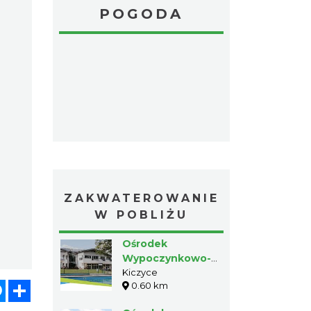
POGODA
ZAKWATEROWANIE
W POBLIŻU
Ośrodek
Wypoczynkowo-
Konferencyjny
Kiczyce
atsApp
Messenger
Share
0.60 km
h2o