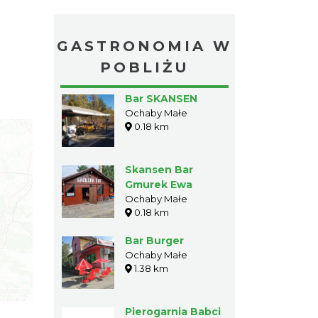
GASTRONOMIA W
POBLIŻU
Bar SKANSEN
Ochaby Małe
0.18 km
Skansen Bar
Gmurek Ewa
Ochaby Małe
0.18 km
Bar Burger
Ochaby Małe
1.38 km
Pierogarnia Babci