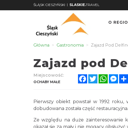
|
ŚLĄSK CIESZYŃSKI
SLASKIE.
TRAVEL
O REGIO
Główna
Gastronomia
Zajazd Pod Delfi
Zajazd pod De
Miejscowość:
Facebook
Twitter
WhatsA
Mes
OCHABY MAŁE
Pierwszy obiekt powstał w 1992 roku, w
dobudowana została część restauracyjna
Ze względu na duże zainteresowanie kl
okazał się za mały i nie mogący obsłużyć