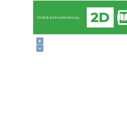
Widok pełnoekranowy:
+
−