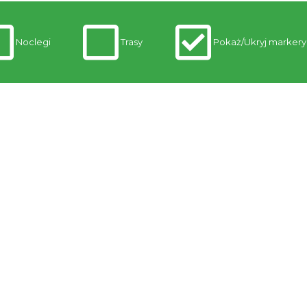
Noclegi
Trasy
Pokaż/Ukryj markery