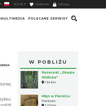
JĘZYK
Ulubione
Zaloguj
MULTIMEDIA
POLECANE SERWISY
W POBLIŻU
ANERA
Rezerwat „Skarpa
Wiślicka”
1.34 km
óźniej
Młyn w Pierśćcu
szybko
Pierściec
rodził
2.23 km