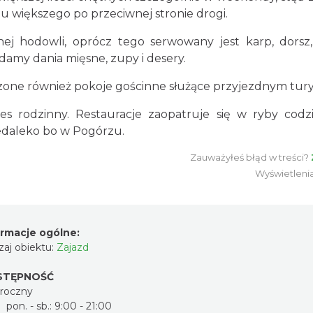
 większego po przeciwnej stronie drogi.
ej hodowli, oprócz tego serwowany jest karp, dorsz
damy dania mięsne, zupy i desery.
zone również pokoje gościnne służące przyjezdnym tur
s rodzinny. Restauracje zaopatruje się w ryby codz
iedaleko bo w Pogórzu.
Zauważyłeś błąd w treści?
Wyświetleni
ormacje ogólne:
aj obiektu:
Zajazd
STĘPNOŚĆ
oroczny
pon. - sb.: 9:00 - 21:00