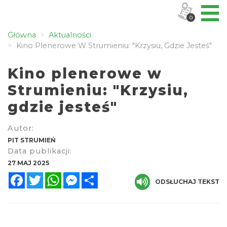
0
Główna
Aktualności
Kino Plenerowe W Strumieniu: "Krzysiu, Gdzie Jesteś"
Kino plenerowe w
Strumieniu: "Krzysiu,
gdzie jesteś"
Autor:
PIT STRUMIEŃ
Data publikacji:
27 MAJ 2025
Facebook
Twitter
WhatsApp
Messenger
Share
ODSŁUCHAJ TEKST