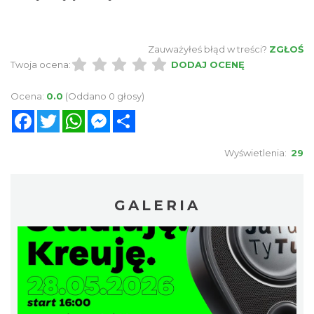
Zauważyłeś błąd w treści?
ZGŁOŚ
Twoja ocena:
DODAJ OCENĘ
Ocena:
0.0
(Oddano 0 głosy)
Facebook
Twitter
WhatsApp
Messenger
Share
Wyświetlenia:
29
GALERIA