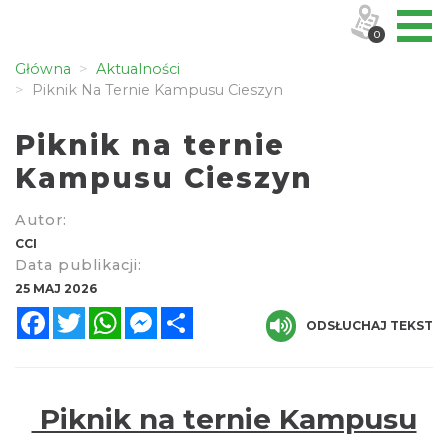
0
Główna
Aktualności
Piknik Na Ternie Kampusu Cieszyn
Piknik na ternie
Kampusu Cieszyn
Autor:
CCI
Data publikacji:
25 MAJ 2026
Facebook
Twitter
WhatsApp
Messenger
Share
ODSŁUCHAJ TEKST
Piknik na ternie Kampusu