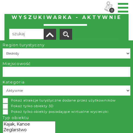
0
WYSZUKIWARKA - AKTYWNIE
Region turystyczny
Liczba elementów:
50
POBIERZ LISTĘ
Miejscowość
Kategoria
Trasy narciarstwa biegowego - Kubalonka
Pokaż atrakcje turystyczne dodane przez użytkowników
Istebna
Pokaż tylko obiekty 3D
Pokaż tylko obiekty posiadające wirtualne wycieczki
Kubalonka (761 m n.p.m.) jest jedną z popularnych przełęczy
Typ obiektu
w Beskidzie Śląskim, oddzielającą pasmo Baraniej Góry i
Skrzycznego od pasma Czantorii i Stożka. Przez przełęcz