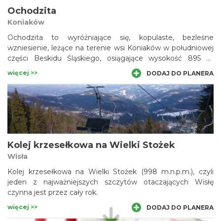
Ochodzita
Koniaków
Ochodzita to wyróżniające się, kopulaste, bezleśne
wzniesienie, leżące na terenie wsi Koniaków w południowej
części Beskidu Śląskiego, osiągające wysokość 895 m
n.p.m. Góra, widoczna z daleka, pokryta polami, łąkami i
więcej >>
DODAJ DO PLANERA
pastwiskami, stanowi doskonały punkt widokowy. Dojść
można tu w krótkim czasie od przebiegającej nieopodal
szosy, będącej fragmentem Pętli Beskidzkiej. Zimą na
stokach Ochodzitej działa ośrodek narciarski. Podnóżami
góry przechodzi szlak turystyczny ze Zwardonia na Barania
Górę. Jest to najwyższe wzniesienie Trójwsi Beskidzkiej.
Kolej krzesełkowa na Wielki Stożek
Wisła
Kolej krzesełkowa na Wielki Stożek (998 m.n.p.m.), czyli
jeden z najważniejszych szczytów otaczających Wisłę
czynna jest przez cały rok.
więcej >>
DODAJ DO PLANERA