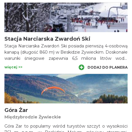
Stacja Narciarska Zwardoń Ski
Stacja Narciarska Zwardoń Ski posiada pierwszą 4-osobową
kanapą (długość 860 m) w Beskidzie Żywieckim. Doskonałe
warunki śniegowe zapewnia 6,5 miliona litrów wody,
zgromadzonych w zbiorniku na szczycie Małego
więcej >>
DODAJ DO PLANERA
Rachowca, wraz z 9. potężnymi armatkami do naśnieżania i
ratrakami. Trasy narciarskie Małęgo Rachowca są
dodatkowo oświetlone. Wysokiej jakości lampy zapewniają
warunki wystarczające np. do rozgrywania zawodów nawet
późną nocą.
Góra Żar
Międzybrodzie Żywieckie
Góra Żar to popularny wśród turystów szczyt o wysokości