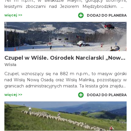
761 m n.p.m., w Beskidzie Małym, górujący stromymi,
lesistymi zboczami nad Jeziorem Międzybrodzkim. Na
sztucznie spłaszczonym wierzchołku góry znajduje się
więcej >>
DODAJ DO PLANERA
zbiornik wodny będący częścią kompleksu elektrowni
szczytowo-pompowej, oddanej do użytku w roku 1979.
Zbiornik o długości 650 i szerokości 250 oraz maksymalnej
głębokości 28 m, mieści 2 310 000 m sześciennych wody.
Czupel w Wiśle. Ośrodek Narciarski „Nowa Osada”.
Wisła
Czupel, wznoszący się na 882 m n.p.m., to masyw górski
nad Wisłą Nową Osadą oraz Wisłą Malinką, pozostający w
granicach administracyjnych miasta. Ta lesista góra znajduje
się w pasemku, które odgałęzia się od szczytu
więcej >>
DODAJ DO PLANERA
Smerekowiec (853 m n.p.m.), leżącego z kolei w dłuższym
grzbiecie, ciągnącym się od rejonu Przełęczy Salmopolskiej
przez Trzy Kopce Wislańskie w kierunku Równicy. Na
południowo-zachodnich zboczach Czupla zlokalizowany jest
znany środek narciarski.