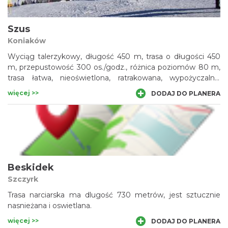
Szus
Koniaków
Wyciąg talerzykowy, długość 450 m, trasa o długości 450
m, przepustowość 300 os./godz., różnica poziomów 80 m,
trasa łatwa, nieoświetlona, ratrakowana, wypożyczalnia
sprzętu narciarskiego, punkt gastronomiczny, noclegi.
więcej >>
DODAJ DO PLANERA
Beskidek
Szczyrk
Trasa narciarska ma dlugość 730 metrów, jest sztucznie
nasnieżana i oswietlana.
więcej >>
DODAJ DO PLANERA