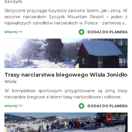
Szczyrk
Skrzyczne przyciąga turystów zarówno latem, jak i zimą. W
sezonie narciarskim Szczyrk Mountain Resort – jeden z
największych ośrodków narciarskich w Polsce - zamienia się
w raj dla miłośników białego szaleństwa, a latem okoliczne
więcej >>
DODAJ DO PLANERA
szlaki oblegane są przez zapalonych rowerzystów i
turystów pieszych.
Trasy narciarstwa biegowego Wisła Jonidło
Wisła
W kompleksie sportowym przygotowane są zimą trasy
narciarskie biegowe a latem trasy nartorolkowe i rolkowe.
więcej >>
DODAJ DO PLANERA