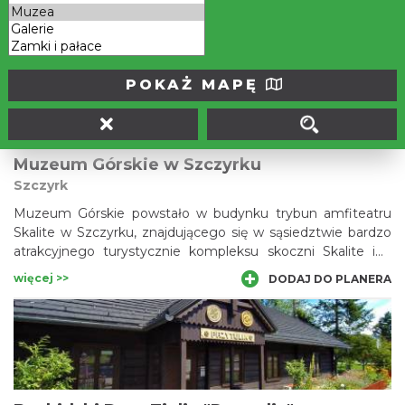
małych, zajęcia edukacyjne i wydarzenia artystyczne.
więcej >>
DODAJ DO PLANERA
POKAŻ MAPĘ
Muzeum Górskie w Szczyrku
Szczyrk
Muzeum Górskie powstało w budynku trybun amfiteatru
Skalite w Szczyrku, znajdującego się w sąsiedztwie bardzo
atrakcyjnego turystycznie kompleksu skoczni Skalite im.
Beskidzkich Olimpijczyków oraz spacerowego Deptaku nad
więcej >>
DODAJ DO PLANERA
Żylicą. Muzeum odzwierciedla szerokie spojrzenie na
historię i rozwój miejscowości turystycznej, ściśle związanej
z narciarstwem i dziedzictwem kulturowym Karpat.