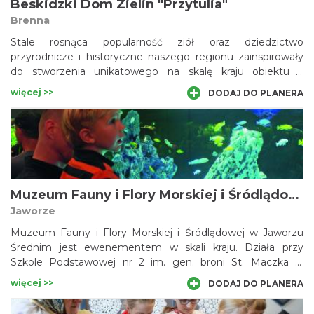
Beskidzki Dom Zielin "Przytulia"
Brenna
Stale rosnąca popularność ziół oraz dziedzictwo
przyrodnicze i historyczne naszego regionu zainspirowały
do stworzenia unikatowego na skalę kraju obiektu –
Beskidzkiego Domu Zielin „Przytulia”. Multimedialna
więcej >>
DODAJ DO PLANERA
wystawa stała obrazuje funkcjonowanie ziół w kulturze i
życiu codziennym górali śląskich. Wokół budynku znajduje
się herbarium – ogródek ziołowy. W trakcie zwiedzania
przewidziana jest również projekcja filmu promocyjnego
oraz degustacja owocowo-ziołowej herbaty breńskiej.
Kalendarz wydarzeń pełen jest ziołowych warsztatów,
koncertów i spektakli.
Muzeum Fauny i Flory Morskiej i Śródlądowej w Jaworzu
Jaworze
Muzeum Fauny i Flory Morskiej i Śródlądowej w Jaworzu
Średnim jest ewenementem w skali kraju. Działa przy
Szkole Podstawowej nr 2 im. gen. broni St. Maczka w
Jaworzu i istnieje dzięki zaangażowaniu uczniów i
więcej >>
DODAJ DO PLANERA
nauczycieli tej szkoły. Powstało dzięki hojności jednego z
mieszkańców – bosmana Erwina Pasternego. Podarował on