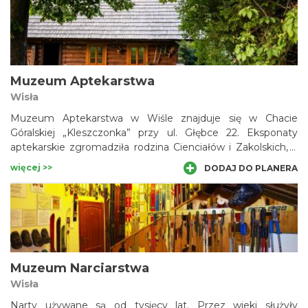
największą w kraju kolekcją pamiątek związanych z historią
polskiego spadochroniarstwa - od czasów Drugiej
Rzeczypospolitej po współczesność.
Muzeum Aptekarstwa
Wisła
Muzeum Aptekarstwa w Wiśle znajduje się w Chacie
Góralskiej „Kleszczonka” przy ul. Głębce 22. Eksponaty
aptekarskie zgromadziła rodzina Cienciałów i Zakolskich, a
są wśród nich pamiątki po pierwszym wiślańskim
więcej >>
DODAJ DO PLANERA
farmaceucie, Pawle Cienciale. Poza typowym
wyposażeniem dawnej apteki, możemy zobaczyć także
kilka niezwykłości. Warto tu przyjechać chociażby dla 140-
letniej sauny komorowo-ziołowej czy 200-letniego,
drewnianego stetoskopu.
Muzeum Narciarstwa
Wisła
Narty używane są od tysięcy lat. Przez wieki służyły