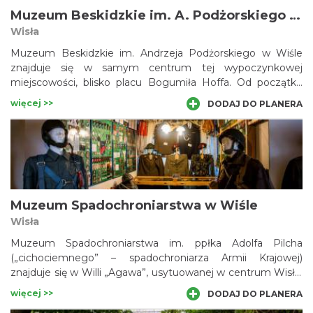
Muzeum Beskidzkie im. A. Podżorskiego w Wiśle
Wisła
Muzeum Beskidzkie im. Andrzeja Podżorskiego w Wiśle
znajduje się w samym centrum tej wypoczynkowej
miejscowości, blisko placu Bogumiła Hoffa. Od początku
istnienia mieści się w jednym z najładniejszych obiektów
więcej >>
DODAJ DO PLANERA
zabytkowych Wisły, czyli XVIII-wiecznej, murowanej
karczmie. Głównym celem działalności muzeum jest
gromadzenie i prezentowanie dorobku kulturalnego górali
Beskidu Śląskiego. Obok Muzeum ulokowano Enklawę
Budownictwa Drewnianego.
Muzeum Spadochroniarstwa w Wiśle
Wisła
Muzeum Spadochroniarstwa im. ppłka Adolfa Pilcha
(„cichociemnego” – spadochroniarza Armii Krajowej)
znajduje się w Willi „Agawa”, usytuowanej w centrum Wisły.
Eksponaty zgromadził Piotr Wybraniec, a po raz pierwszy
więcej >>
DODAJ DO PLANERA
zostały zaprezentowane w 2003 roku. Muzeum chwali się