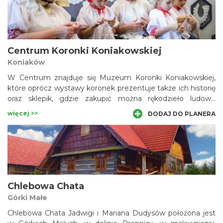
przygotowane przez siebie zbiory fauny i flory mórz
południowych swojej dawnej szkole. W 2011 r. narodziły się
plany budowy nowoczesnego budynku Muzeum.
Centrum Koronki Koniakowskiej
Koniaków
W Centrum znajduje się Muzeum Koronki Koniakowskiej,
które oprócz wystawy koronek prezentuje także ich historię
oraz sklepik, gdzie zakupić można rękodzieło ludowe
charakterystyczne dla Trójwsi Beskidzkiej na czele z
więcej >>
DODAJ DO PLANERA
koniakowskimi koronkami.
Chlebowa Chata
Górki Małe
Chlebowa Chata Jadwigi i Mariana Dudysów położona jest