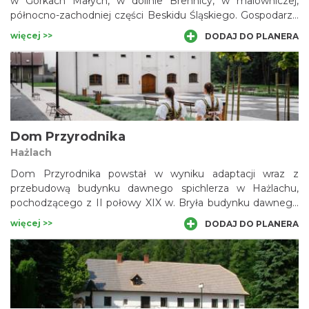
w Górkach Małych, w dolinie Brennicy, w malowniczej,
północno-zachodniej części Beskidu Śląskiego. Gospodarze
Chaty zapraszają na spotkanie z „okruchem” tradycji.
więcej >>
DODAJ DO PLANERA
Możemy zapoznać się tutaj z tajnikami wypieku chleba,
wyrobu masła i sera czy pozyskiwania miodu. Chata może
być początkiem lub zakończeniem wycieczek górskich w
pasma Równicy lub Klimczoka i Błatniej.
Dom Przyrodnika
Hażlach
Dom Przyrodnika powstał w wyniku adaptacji wraz z
przebudową budynku dawnego spichlerza w Hażlachu,
pochodzącego z II połowy XIX w. Bryła budynku dawnego
spichlerza pozostała bez zmian.
więcej >>
DODAJ DO PLANERA