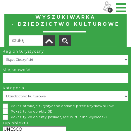
0
WYSZUKIWARKA
- DZIEDZICTWO KULTUROWE
Region turystyczny
Liczba elementów:
46
POBIERZ LISTĘ
Miejscowość
Kategoria
Interaktywne Centrum Bajki i Animacji OKO
Pokaż atrakcje turystyczne dodane przez użytkowników
Bielsko-Biała
Pokaż tylko obiekty 3D
Pokaż tylko obiekty posiadające wirtualne wycieczki
Interaktywne Centrum Bajki i Animacji OKO przy Studiu
Typ obiektu
Filmów Rysunkowych to: wystawy, kino dla dużych i