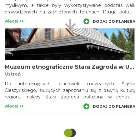
myśliwym, a także były wykorzystywane podczas walk
prowadzonych na zaśnieżonych terenach. Druga połowa
XIX wieku przyniosła rozwój narciarstwa traktowanego jako
więcej >>
DODAJ DO PLANERA
dyscyplina turystyki, a potem sportu. Z kolekcją nart, wśród
której znajdziemy także te stare, XIX-wieczne, zapoznać
możemy się w Muzeum Narciarstwa w Wiśle. Do jego
eksponatów należy również sprzęt używany przez Adama
Małysza i innych polskich zawodników.
Muzeum etnograficzne Stara Zagroda w Ustroniu
Ustroń
Do interesujących placówek muzealnych Śląska
Cieszyńskiego, służących zapoznaniu się z dawną kulturą
regionu, należy Stara Zagroda położona w centrum
Ustronia. Muzeum, będące inicjatywą prywatną, założone
więcej >>
DODAJ DO PLANERA
zostało w 1998 r. w pomieszczeniach drewnianego
domostwa oraz stodoły. Obiekty te, charakterystyczne dla
budownictwa regionalnego, mieszczą stałą ekspozycję
starych sprzętów. Placówka czynna jest jednak tylko w
wakacje i ferie zimowe.