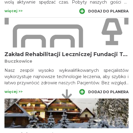
wolą aktywnie spędzać czas. Pobyty naszych gości są
urozmaicane atrakcjami rekreacyjnymi i rozrywkowymi.
więcej >>
DODAJ DO PLANERA
Zakład Rehabilitacji Leczniczej Fundacji Towarzystwa Szkolnego
Buczkowice
Nasz zespół wysoko wykwalifikowanych specjalistów
wykorzystuje najnowsze technologie leczenia, aby szybko i
łatwo przywrócić zdrowie naszych Pacjentów. Bez względu
na to, czy twój stan zdrowia został spowodowany w trakcie
więcej >>
DODAJ DO PLANERA
uprawiania sportu, wypadkiem przy pracy lub w inny sposób,
zapraszamy do skorzystania z oferty.