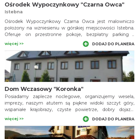
Ośrodek Wypoczynkowy "Czarna Owca"
Istebna
Ośrodek Wypoczynkowy Czarna Owca jest malowniczo
położony na wzniesieniu w górskiej miejscowości Istebna.
Oferuje on przestronne pokoje, bezpłatny parking i
wypożyczalnię rowerów.
więcej >>
DODAJ DO PLANERA
Dom Wczasowy "Koronka"
Posiadamy zaplecze noclegowe, organizujemy wesela,
imprezy, naszym atutem są piękne widoki szczyt góry,
wspaniałe krajobrazy, czyste powietrze, dobry dojazd,
najpiękniejsze okolice. Pokoje z łazienkami, jadalnia, sala
więcej >>
DODAJ DO PLANERA
konferencyjna, bar, jesteśmy otwarci na miłych i
sympatycznych turystów, którzy cenią uroki prawdziwych
gór, widok na Tatry, na Słowację i wiele dolin.