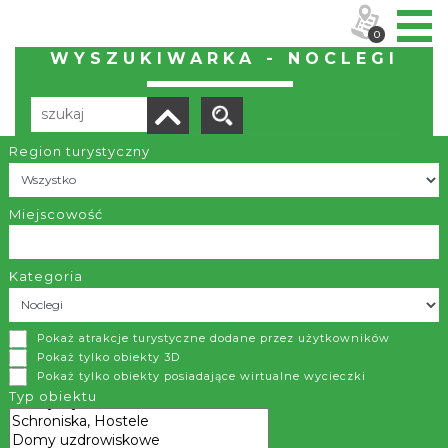
0
WYSZUKIWARKA - NOCLEGI
Region turystyczny
Liczba elementów:
84
POBIERZ LISTĘ
Miejscowość
Kategoria
Ośrodek Wypoczynkowo-Konferencyjny h2o
Pokaż atrakcje turystyczne dodane przez użytkowników
Kiczyce
Pokaż tylko obiekty 3D
Pokaż tylko obiekty posiadające wirtualne wycieczki
Ośrodek Wypoczynkowo-Konferencyjny h2o położony jest
Typ obiektu
w Kiczycach koło Skoczowa, nad rzeką Wisłą, przy trasie DK
81 Katowice – Wisła