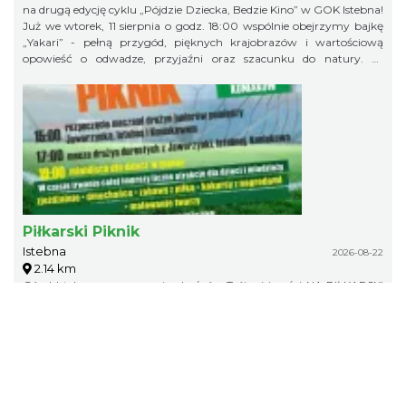
na drugą edycję cyklu „Pójdzie Dziecka, Bedzie Kino” w GOK Istebna!
Już we wtorek, 11 sierpnia o godz. 18:00 wspólnie obejrzymy bajkę
„Yakari” - pełną przygód, pięknych krajobrazów i wartościową
opowieść o odwadze, przyjaźni oraz szacunku do natury. To
doskonały pomysł na letni wieczór i świetna okazja, aby spędzić
wakacyjny czas w gronie rówieśników podczas wspólnego seansu.
Zapraszamy na bajkę i... popcorn! Na wszystkich uczestników
będzie czekał kinowy poczęstunek. Gminny Ośrodek Kultury w
Istebnej 11 sierpnia (wtorek) godz. 18.00 Wstęp wolny! Obowiązują
zapisy pod numerem telefonu: 791 452 222. Liczba miejsc jest
ograniczona, dlatego zachęcamy do wcześniejszych zapisów.
Piłkarski Piknik
Istebna
2026-08-22
2.14 km
Góral Istebna zaprasza mieszkańców Trójwsi i gości NA PIŁKARSKI
PIKNIK w sobotę 22 sierpnia na terenie Amfiteatru „Pod Skocznią” w
Istebnej.