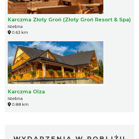
Karczma Złoty Groń (Złoty Groń Resort & Spa)
Istebna
0.63 km
Karczma Olza
Istebna
0.88 km
WYDARZENIA W POBLIŻU