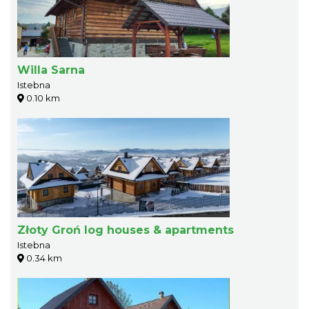
Willa Sarna
Istebna
0.10 km
Złoty Groń log houses & apartments
Istebna
0.34 km