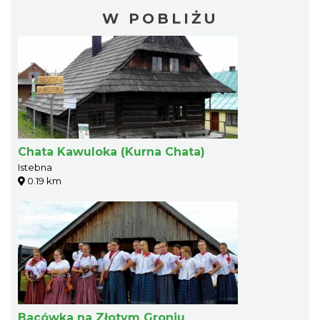
W POBLIŻU
Chata Kawuloka (Kurna Chata)
Istebna
0.19 km
Bacówka na Złotym Groniu