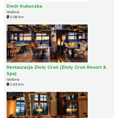
Dwór Kukuczka
Istebna
0.58 km
Restauracja Złoty Groń (Złoty Groń Resort &
Spa)
Istebna
0.63 km