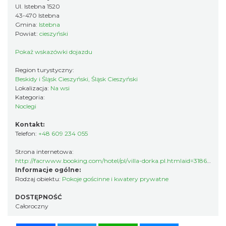
Ul. Istebna 1520
43-470 Istebna
Gmina:
Istebna
Powiat:
cieszyński
Pokaż wskazówki dojazdu
Region turystyczny:
Beskidy i Śląsk Cieszyński, Śląsk Cieszyński
Lokalizacja:
Na wsi
Kategoria:
Noclegi
Kontakt:
Telefon:
+48 609 234 055
Strona internetowa:
http://facrwww.booking.com/hotel/pl/villa-dorka.pl.htmlaid=318615&label=New_Polish_PL_PL_27026340625-8jnhBl9f%2ARWlwi1
Informacje ogólne:
Rodzaj obiektu:
Pokoje gościnne i kwatery prywatne
DOSTĘPNOŚĆ
Całoroczny