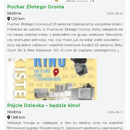
Puchar Złotego Gronia
Istebna
2026-08-23
1.20 km
Puchar Złotego Gronia już 23 sierpnia! Zapraszamy wszystkie dzieci i
młodzież do udziału w Pucharze Złotego Gronia, który odbędzie się
na naszej zielonej trasie, z podziałem na grupy wiekowe. Nieważne,
czy startujesz pierwszy raz, czy masz już za sobą wiele zawodów –
liczy się dobra zabawa i wspólne rowerowe święto! 23 sierpnia Złoty
Groń Ski & Bike Wpisowe: 120 zł Link do zapisów udostępnimy już
niebawem, więc obserwujcie profil organizatora, żeby niczego nie
przegapić!
Pójcie Dziecka – będzie kino!
Istebna
2026-08-11
1.88 km
Wakacje trwają w najlepsze, a lato to idealny czas na wspólne
filmowe przygody! Po pierwszym, lipcowym spotkaniu zapraszamy