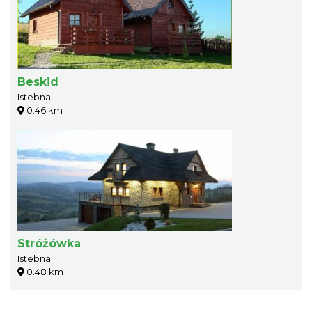
Beskid
Istebna
0.46 km
Stróżówka
Istebna
0.48 km