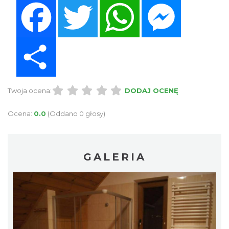
Facebook
Twitter
WhatsApp
Messenger
Share
Twoja ocena:
DODAJ OCENĘ
Ocena:
0.0
(Oddano 0 głosy)
GALERIA