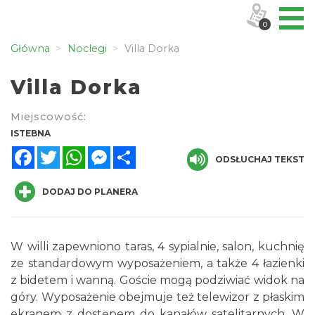
0
Główna
Noclegi
Villa Dorka
Villa Dorka
Miejscowość:
ISTEBNA
Facebook
Twitter
WhatsApp
Messenger
Share
ODSŁUCHAJ TEKST
DODAJ DO PLANERA
W willi zapewniono taras, 4 sypialnie, salon, kuchnię
ze standardowym wyposażeniem, a także 4 łazienki
z bidetem i wanną. Goście mogą podziwiać widok na
góry. Wyposażenie obejmuje też telewizor z płaskim
ekranem z dostępem do kanałów satelitarnych. W