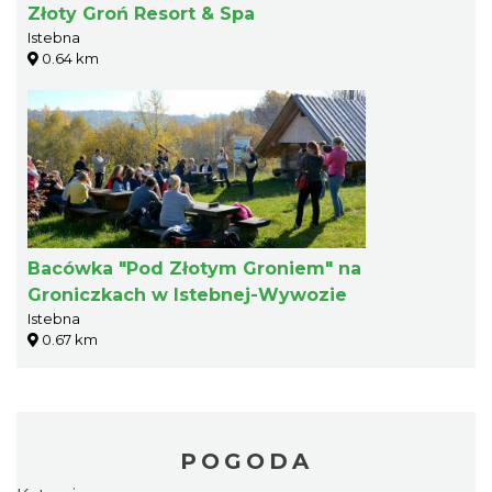
Złoty Groń Resort & Spa
Istebna
0.64 km
Bacówka "Pod Złotym Groniem" na
Groniczkach w Istebnej-Wywozie
Istebna
0.67 km
POGODA