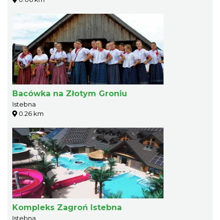
Bacówka na Złotym Groniu
Istebna
0.26 km
Kompleks Zagroń Istebna
Istebna