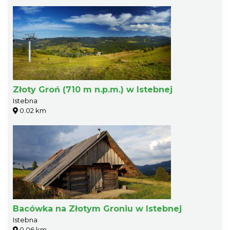
Złoty Groń (710 m n.p.m.) w Istebnej
Istebna
0.02 km
Bacówka na Złotym Groniu w Istebnej
Istebna
0.06 km