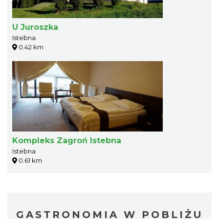
U Juroszka
Istebna
0.42 km
Kompleks Zagroń Istebna
Istebna
0.61 km
GASTRONOMIA W POBLIŻU