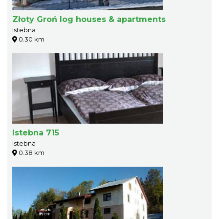
Złoty Groń log houses & apartments
Istebna
0.30 km
Istebna 715
Istebna
0.38 km