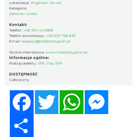
Lokalizacja:
W górach, Na wsi
Kategoria:
Zdrowie i Uroda
Kontakt:
Telefon:
+48 334 441 888
Telefon komórkowy:
+48 509 798 835
Email:
recepcja@hotelzlotygron.pl
Strona internetowa:
www.hotelzlotygron.pl
Informacje ogólne:
Rodzaj obiektu:
SPA
,
Day SPA
DOSTĘPNOŚĆ
Całoroczny
Facebook
Twitter
WhatsApp
Messenger
Share