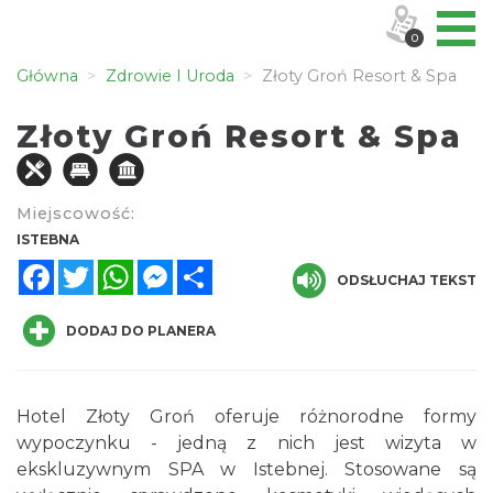
0
Główna
Zdrowie I Uroda
Złoty Groń Resort & Spa
Złoty Groń Resort & Spa
Miejscowość:
ISTEBNA
Facebook
Twitter
WhatsApp
Messenger
Share
ODSŁUCHAJ TEKST
DODAJ DO PLANERA
Hotel Złoty Groń oferuje różnorodne formy
wypoczynku - jedną z nich jest wizyta w
ekskluzywnym SPA w Istebnej. Stosowane są