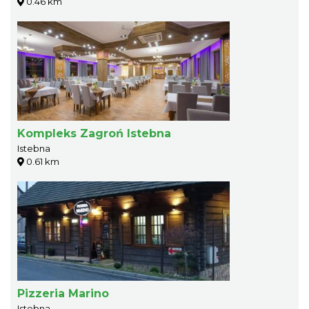
0.46 km
Kompleks Zagroń Istebna
Istebna
0.61 km
Pizzeria Marino
Istebna