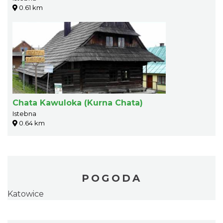
0.61 km
Chata Kawuloka (Kurna Chata)
Istebna
0.64 km
POGODA
Katowice