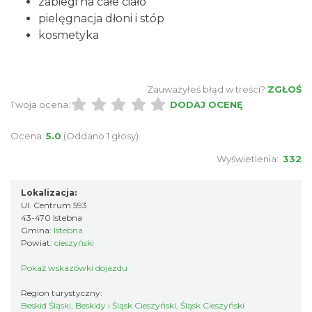
zabiegi na całe ciało
pielęgnacja dłoni i stóp
kosmetyka
Zauważyłeś błąd w treści?
ZGŁOŚ
Twoja ocena:
DODAJ OCENĘ
Ocena:
5.0
(Oddano 1 głosy)
Wyświetlenia:
332
Lokalizacja:
Ul. Centrum 593
43-470 Istebna
Gmina:
Istebna
Powiat:
cieszyński
Pokaż wskazówki dojazdu
Region turystyczny:
Beskid Śląski, Beskidy i Śląsk Cieszyński, Śląsk Cieszyński