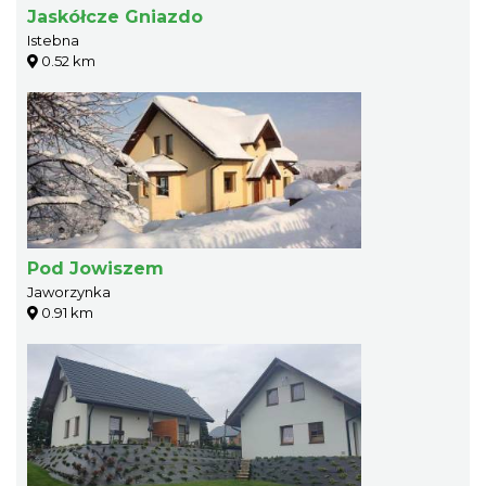
Jaskółcze Gniazdo
Istebna
0.52 km
Pod Jowiszem
Jaworzynka
0.91 km