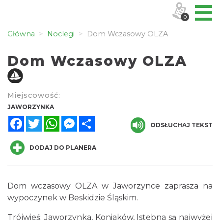
0
Główna
Noclegi
Dom Wczasowy OLZA
Dom Wczasowy OLZA
Miejscowość:
JAWORZYNKA
Facebook
Twitter
WhatsApp
Messenger
Share
ODSŁUCHAJ TEKST
DODAJ DO PLANERA
Dom wczasowy OLZA w Jaworzynce
zaprasza na
wypoczynek w Beskidzie Śląskim.
Trójwieś: Jaworzynka, Koniaków, Istebna są najwyżej