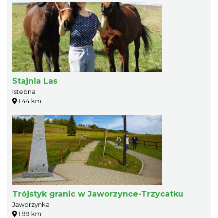
Stajnia Las
Istebna
1.44 km
Trójstyk granic w Jaworzynce-Trzycatku
Jaworzynka
1.99 km