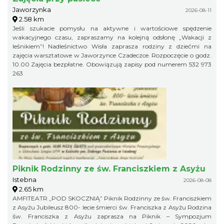
Jaworzynka
2026-08-11
2.58 km
Jeśli szukacie pomysłu na aktywne i wartościowe spędzenie
wakacyjnego czasu, zapraszamy na kolejną odsłonę „Wakacji z
leśnikiem”! Nadleśnictwo Wisła zaprasza rodziny z dziećmi na
zajęcia warsztatowe w Jaworzynce Czadeczce. Rozpoczęcie o godz.
10.00 Zajęcia bezpłatne. Obowiązują zapisy pod numerem 532 973
263
Piknik Rodzinny ze św. Franciszkiem z Asyżu
Istebna
2026-08-08
2.65 km
AMFITEATR „POD SKOCZNIĄ” Piknik Rodzinny ze św. Franciszkiem
z Asyżu Jubileusz 800- lecie śmierci św. Franciszka z Asyżu Rodzina
św. Franciszka z Asyżu zaprasza na Piknik – Sympozjum