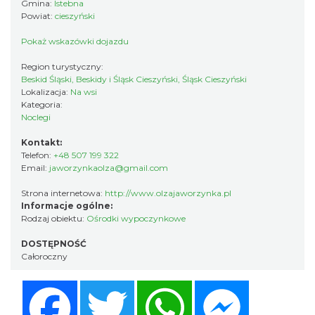
Gmina:
Istebna
Powiat:
cieszyński
Pokaż wskazówki dojazdu
Region turystyczny:
Beskid Śląski, Beskidy i Śląsk Cieszyński, Śląsk Cieszyński
Lokalizacja:
Na wsi
Kategoria:
Noclegi
Kontakt:
Telefon:
+48 507 199 322
Email:
jaworzynkaolza@gmail.com
Strona internetowa:
http://www.olzajaworzynka.pl
Informacje ogólne:
Rodzaj obiektu:
Ośrodki wypoczynkowe
DOSTĘPNOŚĆ
Całoroczny
Facebook
Twitter
WhatsApp
Messenger