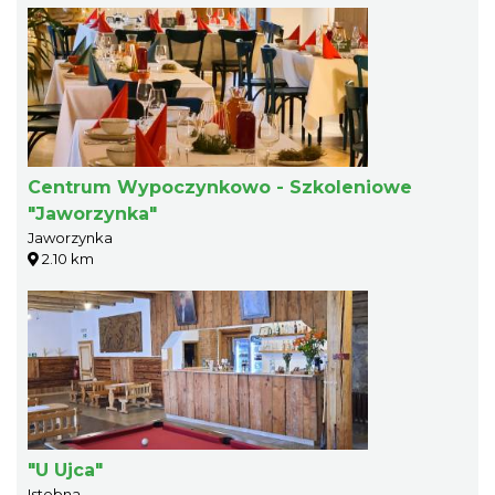
Centrum Wypoczynkowo - Szkoleniowe
"Jaworzynka"
Jaworzynka
2.10 km
"U Ujca"
Istebna