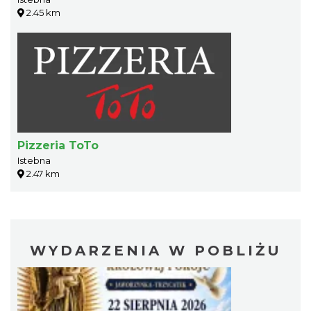
2.45 km
Pizzeria ToTo
Istebna
2.47 km
WYDARZENIA W POBLIŻU