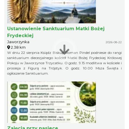
Ustanowienie Sanktuarium Matki Bożej
Frydeckiej
Jaworzynka
2026-08-22
2.38 km
W dniu 22 sierpnia Ksiądz Biskup Roman Pindel podniesie do rangi
sanktuarium diecezjalnego kościół Matki Bożej Frydeckiej Królowej
Pokoju w Jaworzynce Trzycatku. O godz. 9.15 modlitwa w kościele i
procesja z Figurą na Trójstyk. O godz. 10.00 Msza Święta i
ogłoszenie Sanktuarium.
Zajęcia przy pasiece