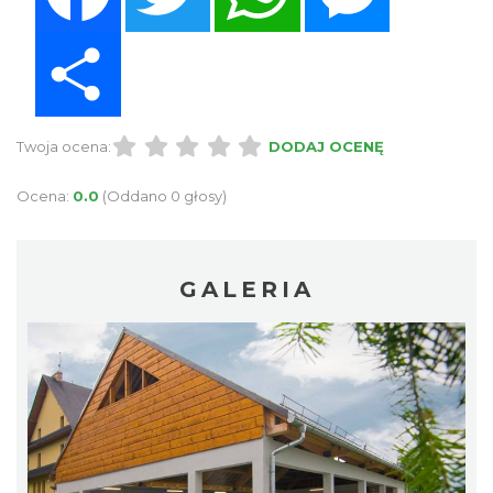
Share
Twoja ocena:
DODAJ OCENĘ
Ocena:
0.0
(Oddano 0 głosy)
GALERIA