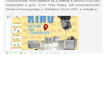
Franciszkańskie, które odbędzie się w Istebnej 8 sierpnia 2026 roku
Rozpoczęcie o godz. 10.00 Mszą Świętą pod przewodnictwem
Ministra Prowincjalnego o. Witosława Sztyka OFM. w kościele pw.
Dobrego Pasterza w Istebnej Po Mszy Świętej Prowincjał wygłosi
konferencję: „Franciszkowa droga Kościoła” Piknik w Amfiteatrze
pod Skocznią rozpoczynamy o godz. 12.00
Pójcie Dziecka – będzie kino!
Istebna
2026-08-11
2.68 km
Wakacje trwają w najlepsze, a lato to idealny czas na wspólne
filmowe przygody! Po pierwszym, lipcowym spotkaniu zapraszamy
na drugą edycję cyklu „Pójdzie Dziecka, Bedzie Kino” w GOK Istebna!
Już we wtorek, 11 sierpnia o godz. 18:00 wspólnie obejrzymy bajkę
„Yakari” - pełną przygód, pięknych krajobrazów i wartościową
opowieść o odwadze, przyjaźni oraz szacunku do natury. To
doskonały pomysł na letni wieczór i świetna okazja, aby spędzić
wakacyjny czas w gronie rówieśników podczas wspólnego seansu.
Zapraszamy na bajkę i... popcorn! Na wszystkich uczestników