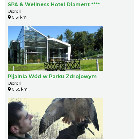
SPA & Wellness Hotel Diament ****
Ustroń
0.31 km
Pijalnia Wód w Parku Zdrojowym
Ustroń
0.35 km