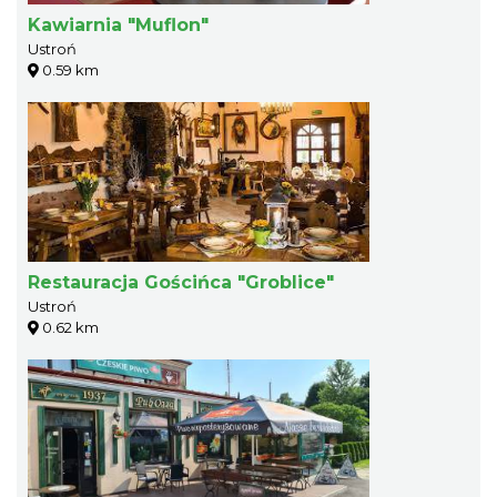
Kawiarnia "Muflon"
Ustroń
0.59 km
Restauracja Gościńca "Groblice"
Ustroń
0.62 km