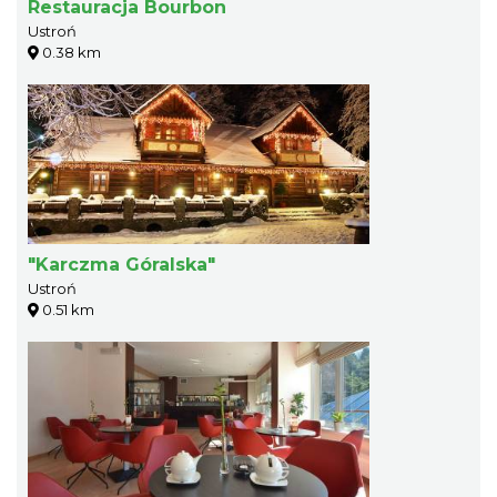
Restauracja Bourbon
Ustroń
0.38 km
"Karczma Góralska"
Ustroń
0.51 km