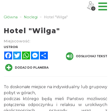
0
Główna
Noclegi
Hotel "Wilga"
Hotel "Wilga"
Miejscowość:
USTROŃ
Facebook
Twitter
WhatsApp
Messenger
Share
ODSŁUCHAJ TEKST
DODAJ DO PLANERA
To doskonałe miejsce na indywidualny lub grupowy
pobyt w górach,
podczas którego będą mieli Państwo możliwość
połączenia odpoczynku i relaksu w urokliwych
okolicznościach przyrody wraz z