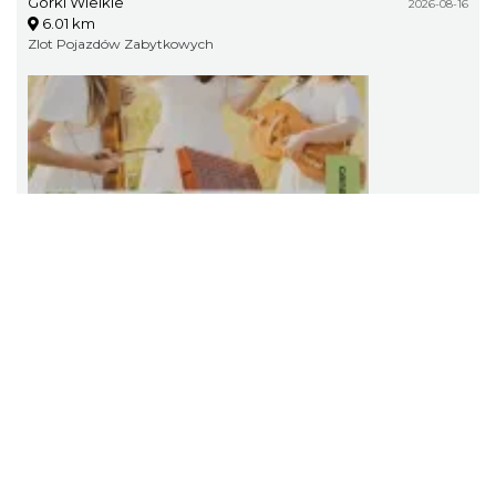
Górki Wielkie
2026-08-16
6.01 km
Zlot Pojazdów Zabytkowych
Święto Zielin - Koncert zespołu "Trzy Struny"
Brenna
2026-08-14
6.08 km
Święto Zielin - Koncert zespołu "Trzy Struny"