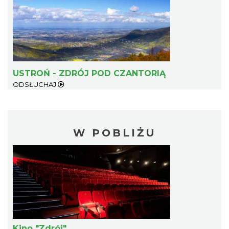
USTROŃ - ZDRÓJ POD CZANTORIĄ
ODSŁUCHAJ
W POBLIŻU
Kino "Zdrój"