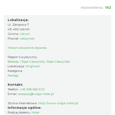
Wyświetlenia:
192
Lokalizacja:
Ul. Zdrojowa 7
43-450 Ustroń
Gmina:
Ustroń
Powiat:
cieszyński
Pokaż wskazówki dojazdu
Region turystyczny:
Beskidy i Śląsk Cieszyński, Śląsk Cieszyński
Lokalizacja:
W górach
Kategoria:
Noclegi
Kontakt:
Telefon:
+48 338 566 300
Email:
recepcja@wilga-hotel.pl
Strona internetowa:
http://www.wilga-hotel.pl/
Informacje ogólne:
Rodzaj obiektu:
Hotel