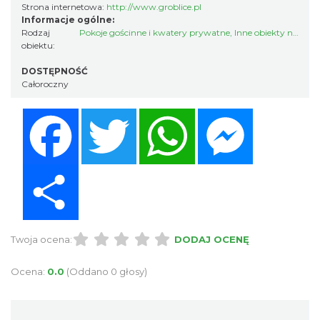
Strona internetowa:
http://www.groblice.pl
Informacje ogólne:
Rodzaj
Pokoje gościnne i kwatery prywatne
,
Inne obiekty noclegowe
obiektu:
DOSTĘPNOŚĆ
Całoroczny
Facebook
Twitter
WhatsApp
Messenger
Share
Twoja ocena:
DODAJ OCENĘ
Ocena:
0.0
(Oddano 0 głosy)