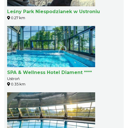
Leśny Park Niespodzianek w Ustroniu
0.27 km
SPA & Wellness Hotel Diament ****
Ustroń
0.35 km