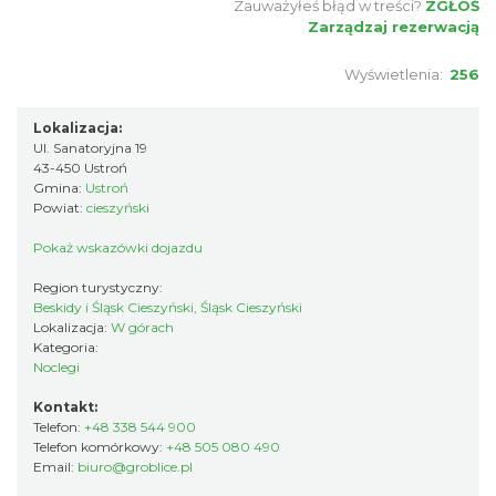
Zauważyłeś błąd w treści?
ZGŁOŚ
Zarządzaj rezerwacją
Wyświetlenia:
256
Lokalizacja:
Ul. Sanatoryjna 19
43-450 Ustroń
Gmina:
Ustroń
Powiat:
cieszyński
Pokaż wskazówki dojazdu
Region turystyczny:
Beskidy i Śląsk Cieszyński, Śląsk Cieszyński
Lokalizacja:
W górach
Kategoria:
Noclegi
Kontakt:
Telefon:
+48 338 544 900
Telefon komórkowy:
+48 505 080 490
Email:
biuro@groblice.pl