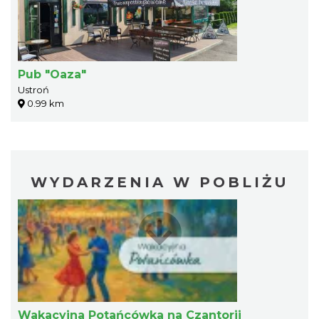
Pub "Oaza"
Ustroń
0.99 km
WYDARZENIA W POBLIŻU
Wakacyjna Potańcówka na Czantorii