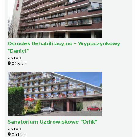
Ośrodek Rehabilitacyjno – Wypoczynkowy
"Daniel"
Ustroń
0.23 km
Sanatorium Uzdrowiskowe "Orlik"
Ustroń
0.31 km