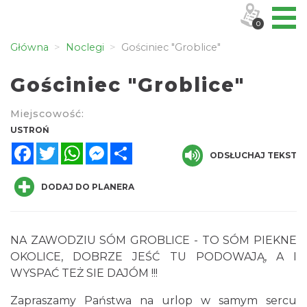
0
Główna
Noclegi
Gościniec "Groblice"
Gościniec "Groblice"
Miejscowość:
USTROŃ
Facebook
Twitter
WhatsApp
Messenger
Share
ODSŁUCHAJ TEKST
DODAJ DO PLANERA
NA ZAWODZIU SÓM GROBLICE - TO SÓM PIEKNE
OKOLICE, DOBRZE JEŚĆ TU PODOWAJĄ, A I
WYSPAĆ TEŻ SIE DAJÓM !!!
Zapraszamy Państwa na urlop w samym sercu