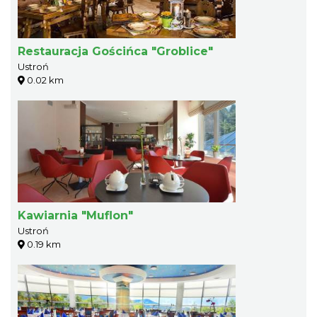
Restauracja Gościńca "Groblice"
Ustroń
0.02 km
Kawiarnia "Muflon"
Ustroń
0.19 km