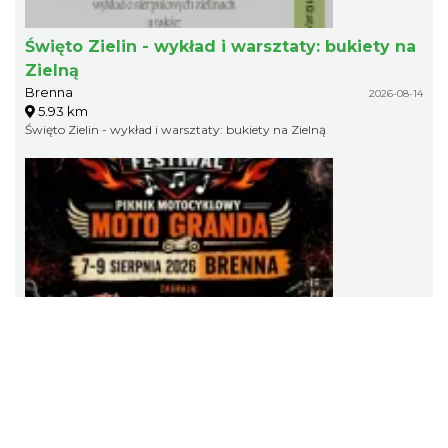
Święto Zielin - wykład i warsztaty: bukiety na
Zielną
Brenna
2026-08-14
5.93 km
Święto Zielin - wykład i warsztaty: bukiety na Zielną
Festiwal Zderzenia Gatunków & Moto Granda
2026
Brenna
2026-08-07
5.93 km
Festiwal Zderzenia Gatunków & Moto Granda 2026