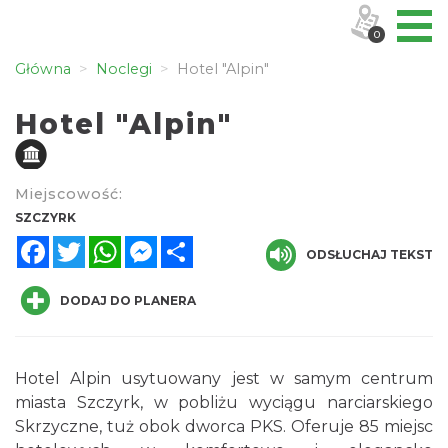
0
Główna
Noclegi
Hotel "Alpin"
Hotel "Alpin"
Miejscowość:
SZCZYRK
Facebook
Twitter
WhatsApp
Messenger
Share
ODSŁUCHAJ TEKST
DODAJ DO PLANERA
Hotel Alpin usytuowany jest w samym centrum
miasta Szczyrk, w pobliżu wyciągu narciarskiego
Skrzyczne, tuż obok dworca PKS. Oferuje 85 miejsc