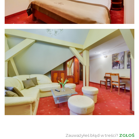
Zauważyłeś błąd w treści?
ZGŁOŚ