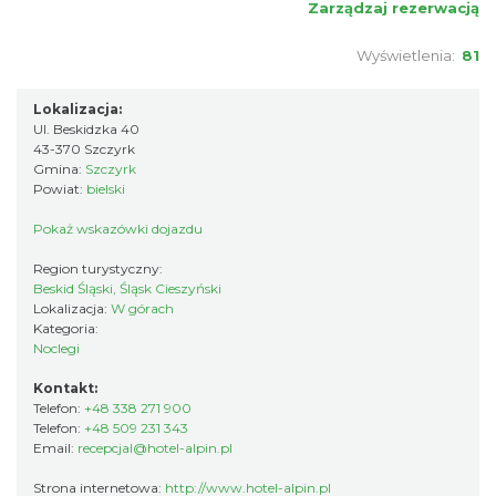
Zarządzaj rezerwacją
Wyświetlenia:
81
Lokalizacja:
Ul. Beskidzka 40
43-370 Szczyrk
Gmina:
Szczyrk
Powiat:
bielski
Pokaż wskazówki dojazdu
Region turystyczny:
Beskid Śląski, Śląsk Cieszyński
Lokalizacja:
W górach
Kategoria:
Noclegi
Kontakt:
Telefon:
+48 338 271 900
Telefon:
+48 509 231 343
Email:
recepcjal@hotel-alpin.pl
Strona internetowa:
http://www.hotel-alpin.pl