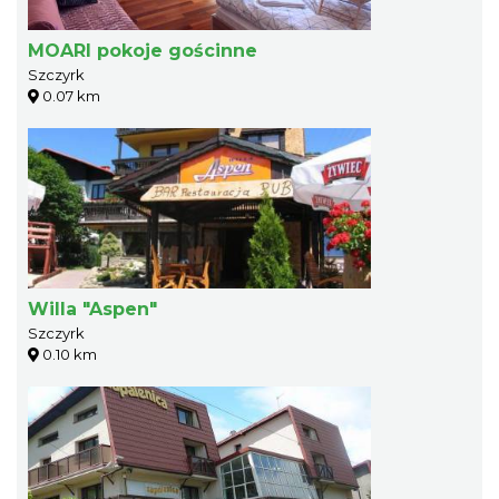
MOARI pokoje gościnne
Szczyrk
0.07 km
Willa "Aspen"
Szczyrk
0.10 km