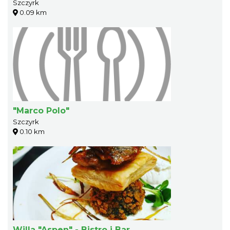
Szczyrk
0.09 km
"Marco Polo"
Szczyrk
0.10 km
Willa "Aspen" - Bistro i Bar