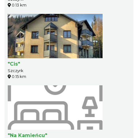
0.13 km
"Cis"
Szczyrk
0.15 km
"Na Kamieńcu"