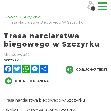
0
Główna
Aktywnie
Trasa Narciarstwa Biegowego W Szczyrku
Trasa narciarstwa
biegowego w Szczyrku
Miejscowość:
SZCZYRK
Facebook
Twitter
WhatsApp
Messenger
Share
ODSŁUCHAJ TEKST
DODAJ DO PLANERA
Trasa narciarstwa biegowego w Szczyrku
Okolica ul. Sosnowej, Górny Szczyrk