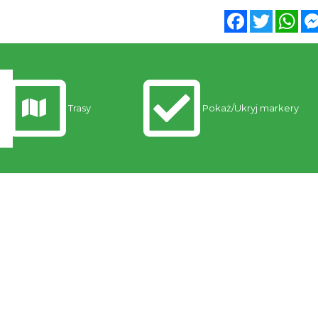
Facebook
Twitter
Wh
Trasy
Pokaż/Ukryj markery