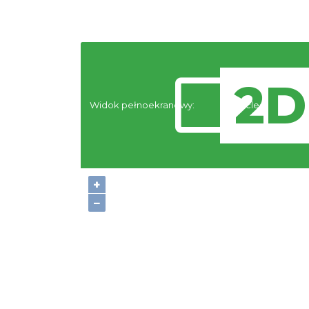
Widok pełnoekranowy:
Noclegi
+
−