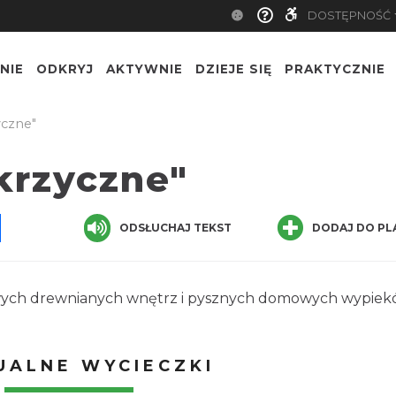
DOSTĘPNOŚĆ
NIE
ODKRYJ
AKTYWNIE
DZIEJE SIĘ
PRAKTYCZNIE
yczne"
krzyczne"
pp
senger
Share
ODSŁUCHAJ TEKST
DODAJ DO PL
ylowych drewnianych wnętrz i pysznych domowych wypiek
UALNE WYCIECZKI