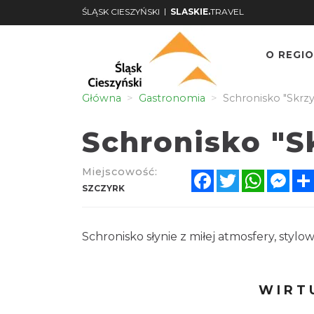
|
ŚLĄSK CIESZYŃSKI
SLASKIE.
TRAVEL
O REGIO
Główna
Gastronomia
Schronisko "Skrz
Schronisko "S
Miejscowość:
Facebook
Twitter
WhatsA
Mes
SZCZYRK
Schronisko słynie z miłej atmosfery, st
WIRT