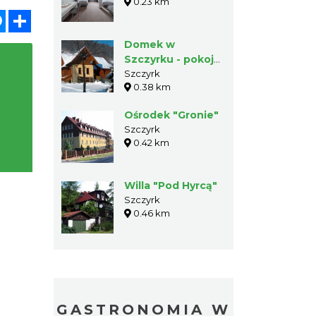
0.23 km
atsApp
Messenger
Share
Domek w
Szczyrku - pokoje
gościnne
Szczyrk
0.38 km
Ośrodek "Gronie"
Szczyrk
0.42 km
Willa "Pod Hyrcą"
Szczyrk
0.46 km
GASTRONOMIA W