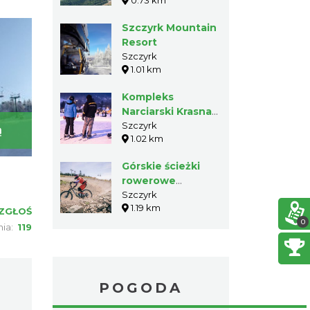
0.73 km
Szczyrk Mountain
Resort
Szczyrk
1.01 km
Kompleks
Narciarski Krasnal
& Skrzat
Szczyrk
ą
Beskidy zimą
Szczyrk
1.02 km
Górskie ścieżki
rowerowe
Szczyrk Enduro
Szczyrk
1.19 km
Trails by TREK w
ZGŁOŚ
0
Szczyrku
nia:
119
POGODA