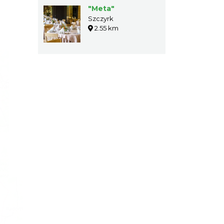
"Meta"
Szczyrk
2.55 km