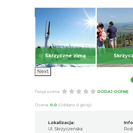
Previous
czyrk
Skrzyczne zimą
Skrzyc
Next
Twoja ocena:
DODAJ OCENĘ
Ocena:
0.0
(Oddano 0 głosy)
Lokalizacja:
Inf
Ul. Skrzyczeńska
Rodz