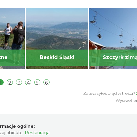
zne
Beskid Śląski
Szczyrk zim
1
2
3
4
5
6
Zauważyłeś błąd w treści?
Wyświetle
ormacje ogólne:
aj obiektu:
Restauracja