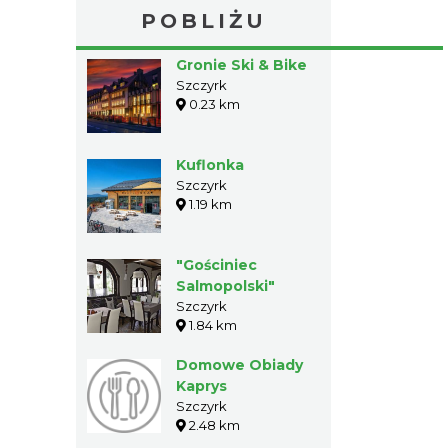
POBLIŻU
Gronie Ski & Bike
Szczyrk
0.23 km
Kuflonka
Szczyrk
1.19 km
"Gościniec
Salmopolski"
Szczyrk
1.84 km
Domowe Obiady
Kaprys
Szczyrk
2.48 km