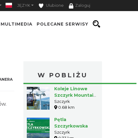
JĘZYK
Ulubione
Zaloguj
MULTIMEDIA
POLECANE SERWISY
W POBLIŻU
ANERA
Koleje Linowe
Szczyrk Mountain
Resort
Szczyrk
ów.
0.68 km
Pętla
Szczyrkowska
Szczyrk