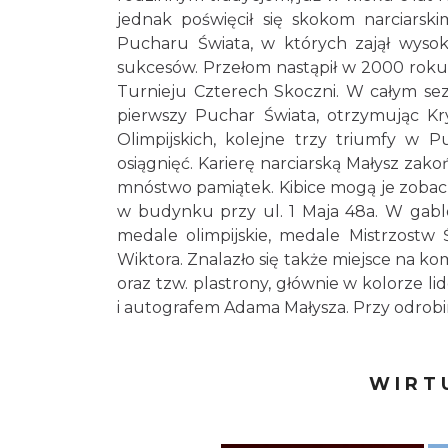
jednak poświęcił się skokom narciars
Pucharu Świata, w których zajął wysoki
sukcesów. Przełom nastąpił w 2000 roku
Turnieju Czterech Skoczni. W całym se
pierwszy Puchar Świata, otrzymując Kry
Olimpijskich, kolejne trzy triumfy w P
osiągnięć. Karierę narciarską Małysz zak
mnóstwo pamiątek. Kibice mogą je zobacz
w budynku przy ul. 1 Maja 48a. W gabl
medale olimpijskie, medale Mistrzostw 
Wiktora. Znalazło się także miejsce na ko
oraz tzw. plastrony, głównie w kolorze li
i autografem Adama Małysza. Przy odrobi
WIRT