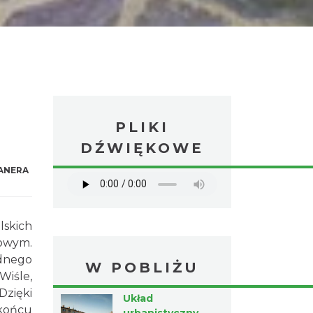
PLIKI
DŹWIĘKOWE
ANERA
lskich
owym.
ednego
W POBLIŻU
Wiśle,
Dzięki
Układ
 końcu