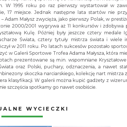
kim. W 1995 roku po raz pierwszy wystartował w za
e, 17 miejsce. Jednak następne lata startów nie przy
 – Adam Małysz zwycięża, jako pierwszy Polak, w prest
zonie 2000/2001 wygrywa aż 11 konkursów i zdobywa 
ształową Kulę. Później były jeszcze cztery medale I
ucharze Świata, cztery tytuły mistrza świata i wiele 
ończył w 2011 roku. Po latach sukcesów pozostało sport
yć w Galerii Sportowe Trofea Adama Małysza, która mieś
otach prezentowane są m.in. wspomniane Kryształowe
Świata oraz Polski, puchary, odznaczenia, a nawet sta
mbinezony skoczka narciarskiego, kolekcję nart mistrza z
dera klasyfikacji. W galerii można kupić gadżety z wizer
nie szczęścia spotkamy go nawet osobiście.
UALNE WYCIECZKI