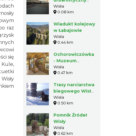
urbanistyczny
wodach
Wisły
Wisła
0.08 km
nosiły
iżowym
Wiadukt kolejowy
po raz
w Łabajowie
grzysk
Wisła
innych
0.44 km
owcowi
Ochorowiczówka
ci się
- Muzeum
 Kule,
Magicznego
Wisła
tuetki
0.47 km
Realizmu w Wiśle
 Wisły
Trasy narciarstwa
unkiem
biegowego Wisła
Jonidło
Wisła
0.50 km
Pomnik Źródeł
Wisły
Wisła
0.62 km