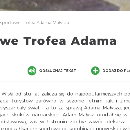
 Sportowe Trofea Adama Małysza
owe Trofea Adama
pp
senger
Share
ODSŁUCHAJ TEKST
DODAJ DO PL
isła od stu lat zalicza się do najpopularniejszych po
iąga turystów zarówno w sezonie letnim, jak i zim
łyszał cały świat - a to za sprawą Adama Małysza, j
ach skoków narciarskich. Adam Małysz urodził się w 
odstawową, zaś w Ustroniu zdobył zawód dekarza. 
rozpoczął karierę sportową od kombinacji norweskiej; w