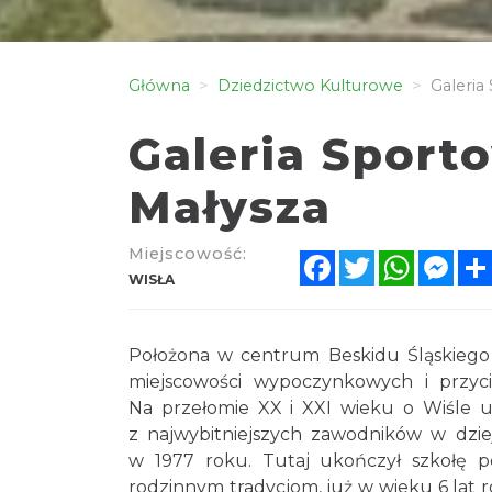
Główna
Dziedzictwo Kulturowe
Galeria
Galeria Sport
Małysza
Miejscowość:
Facebook
Twitter
WhatsA
Mes
WISŁA
Położona w centrum Beskidu Śląskiego W
miejscowości wypoczynkowych i przyc
Na przełomie XX i XXI wieku o Wiśle us
z najwybitniejszych zawodników w dziej
w 1977 roku. Tutaj ukończył szkołę p
rodzinnym tradycjom, już w wieku 6 lat 