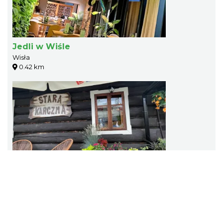
Jedli w Wiśle
Wisła
0.42 km
Stara Karczma Wisła
Wisła
0.49 km