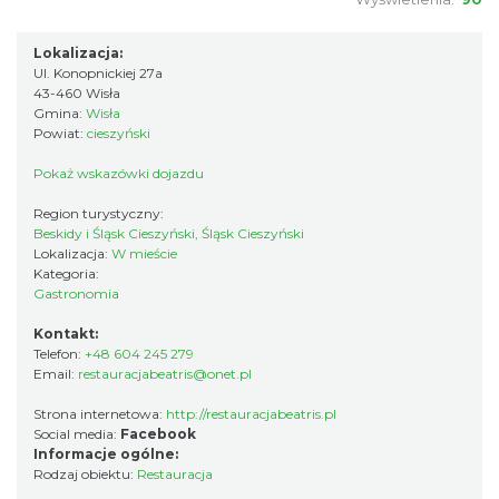
Lokalizacja:
Ul. Konopnickiej 27a
43-460 Wisła
Gmina:
Wisła
Powiat:
cieszyński
Pokaż wskazówki dojazdu
Region turystyczny:
Beskidy i Śląsk Cieszyński, Śląsk Cieszyński
Lokalizacja:
W mieście
Kategoria:
Gastronomia
Kontakt:
Telefon:
+48 604 245 279
Email:
restauracjabeatris@onet.pl
Strona internetowa:
http://restauracjabeatris.pl
Social media:
Facebook
Informacje ogólne:
Rodzaj obiektu:
Restauracja