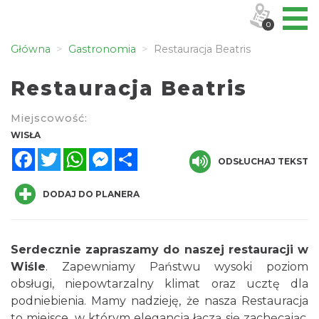
0
Główna
Gastronomia
Restauracja Beatris
Restauracja Beatris
Miejscowość:
WISŁA
Facebook
Twitter
WhatsApp
Messenger
Share
ODSŁUCHAJ TEKST
DODAJ DO PLANERA
Serdecznie zapraszamy do naszej restauracji w
Wiśle
. Zapewniamy Państwu wysoki poziom
obsługi, niepowtarzalny klimat oraz ucztę dla
podniebienia. Mamy nadzieję, że nasza Restauracja
to miejsce, w którym elegancja łączą się zachęcając,