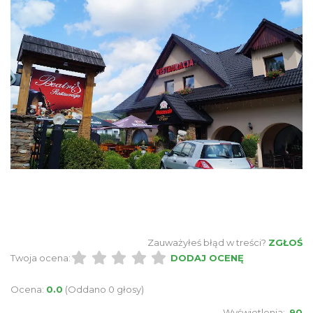
Zauważyłeś błąd w treści?
ZGŁOŚ
Twoja ocena:
DODAJ OCENĘ
Ocena:
0.0
(Oddano 0 głosy)
Wyświetlenia:
90