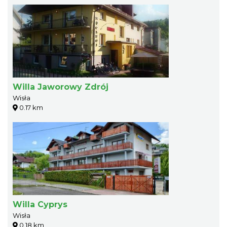
Willa Jaworowy Zdrój
Wisła
0.17 km
Willa Cyprys
Wisła
0.18 km