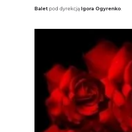
Balet
pod dyrekcją
Igora Ogyrenko
.