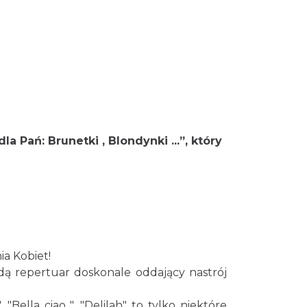
Koncert KARUZELA GNA
Cieszyn
0.01 km
2026-09-20
Mozaika Folkloru II – Spotkanie
trzech kultur
Cieszyn
0.01 km
2026-09-12
a Pań: Brunetki , Blondynki ...”, który
LOVE SONGS-historie miłosne
zapisane w muzyce
Cieszyn
0.01 km
2026-10-24
Cieszyn
0.07 km
2026-08-08
a Kobiet!
ędą repertuar doskonale oddający nastrój
Patroni cieszyńskich ulic -
 "Bella ciao ", "Delilah" to tylko niektóre