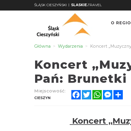
|
ŚLĄSK CIESZYŃSKI
SLASKIE.
TRAVEL
O REGIO
Główna
Wydarzenia
Koncert „Muzyczny B
Koncert „Muzy
Pań: Brunetki 
Miejscowość:
Facebook
Twitter
WhatsApp
Messen
Sh
CIESZYN
Koncert „Muzyc