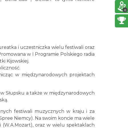
wystawa
Cieszyn
0
0.07 km
2026-07-03
Ślad. Litera. Piksel. Wystawa z
okazji 30-lecia Muzeum
Drukarstwa w Cieszynie
Cieszyn
0.10 km
2026-07-01
eatka i uczestniczka wielu festiwali oraz
Cieszyn
Promowana w I Programie Polskiego radia
0.20 km
2026-08-07
i Kijowskiej.
liczność.
stnicząc w międzynarodowych projektach
Cieszyn
0.20 km
2026-08-14
6 w Słupsku a także w międzynarodowych
ską.
Cieszyn
znych festiwali muzycznych w kraju i za
0.20 km
2026-08-21
r Spree Niemcy). Na swoim koncie ma wiele
i (W.A.Mozart), oraz w wielu spektaklach