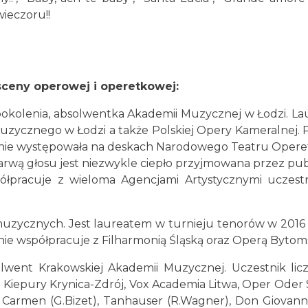
ieczoru!!
 sceny operowej i operetkowej:
okolenia, absolwentka Akademii Muzycznej w Łodzi. Laur
uzycznego w Łodzi a także Polskiej Opery Kameralnej. 
nnie występowała na deskach Narodowego Teatru Operetk
arwą głosu jest niezwykle ciepło przyjmowana przez pub
współpracuje z wieloma Agencjami Artystycznymi ucze
 muzycznych. Jest laureatem w turnieju tenorów w 201
nie współpracuje z Filharmonią Śląską oraz Operą Bytom
olwent Krakowskiej Akademii Muzycznej. Uczestnik lic
Jana Kiepury Krynica-Zdrój, Vox Academia Litwa, Oper Ode
ak Carmen (G.Bizet), Tanhauser (R.Wagner), Don Giovann