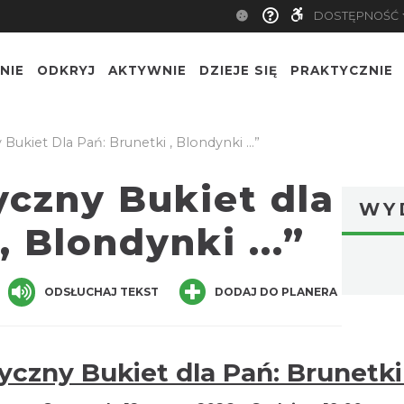
DOSTĘPNOŚĆ
NIE
ODKRYJ
AKTYWNIE
DZIEJE SIĘ
PRAKTYCZNIE
ukiet Dla Pań: Brunetki , Blondynki ...”
czny Bukiet dla
WY
, Blondynki ...”
ger
are
ODSŁUCHAJ TEKST
DODAJ DO PLANERA
zny Bukiet dla Pań: Brunetki ,