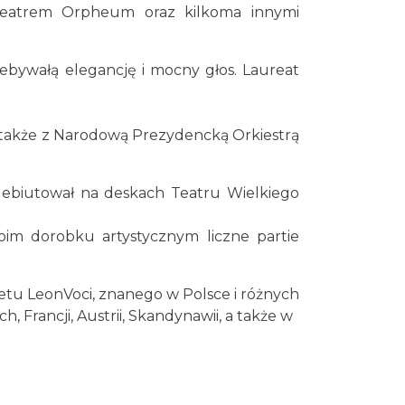
 teatrem Orpheum oraz kilkoma innymi
Cieszyn
0.20 km
2026-08-28
ebywałą elegancję i mocny głos. Laureat
Cieszyn
e także z Narodową Prezydencką Orkiestrą
0.20 km
2026-08-08
debiutował na deskach Teatru Wielkiego
Cieszyn
0.20 km
2026-08-22
oim dorobku artystycznym liczne partie
etu LeonVoci, znanego w Polsce i różnych
Cieszyn
Francji, Austrii, Skandynawii, a także w
0.20 km
2026-09-05
Cieszyn