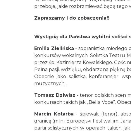
przeboje, jakie rozbrzmiewać będą tego w
Zapraszamy i do zobaczenia!!
Wystąpią dla Państwa wybitni soliści
Emilia Zielińska
- sopranistka młodego p
konkursów wokalnych. Solistka Teatru M
przez śp. Kazimierza Kowalskiego. Gości
Pełna pasji, wdzięku, obdarzona piękną b
Obecnie jako solistka, konferansjer, 
muzycznych .
Tomasz Dziwisz
- tenor polskich scen
konkursach takich jak „Bella Voce”. Obec
Marcin Kotarba
- śpiewak (tenor), abs
granicą (m.in.: Europejski Festiwal im. 
partii solistycznych w operach takich j