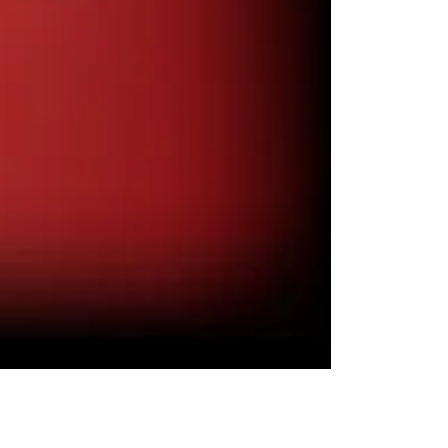
ŚWIĘTO HERBATY 2026
Cieszyn
0.23 km
2026-08-29
XV Skarby z Cieszyńskiej
Trówły
Cieszyn
0.23 km
2026-08-14
Zaprojektuj lato z Zamkiem
Cieszyn
0.23 km
2026-08-08
Cieszyn
0.25 km
2026-08-07
Cieszyn