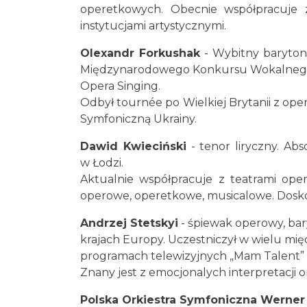
operetkowych. Obecnie współpracuje 
instytucjami artystycznymi.
Olexandr Forkushak
- Wybitny baryton 
Międzynarodowego Konkursu Wokalne
Opera Singing.
Odbył tournée po Wielkiej Brytanii z op
Symfoniczną Ukrainy.
Dawid Kwieciński
- tenor liryczny. A
w Łodzi.
Aktualnie współpracuje z teatrami ope
operowe, operetkowe, musicalowe. Dosko
Andrzej Stetskyi
- śpiewak operowy, bar
krajach Europy. Uczestniczył w wielu mię
programach telewizyjnych „Mam Talent” c
Znany jest z emocjonalych interpretacji
Polska Orkiestra Symfoniczna Werner