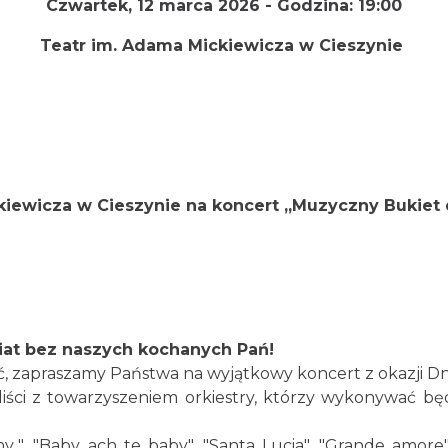
Czwartek, 12 marca 2026 -
Godzina:
19:00
Teatr im. Adama Mickiewicza w Cieszynie
kiewicza w Cieszynie na koncert
„Muzyczny Bukiet dl
iat bez naszych kochanych Pań!
, zapraszamy Państwa na wyjątkowy koncert z okazji Dni
liści z towarzyszeniem orkiestry, którzy wykonywać b
..", "Baby, ach te baby", "Santa Lucia", "Grande amore",