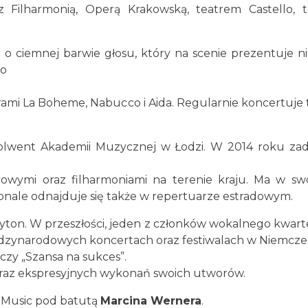
z Filharmonią, Operą Krakowską, teatrem Castello,
o ciemnej barwie głosu, który na scenie prezentuje ni
go
erami La Boheme, Nabucco i Aida. Regularnie koncertuj
bsolwent Akademii Muzycznej w Łodzi. W 2014 roku za
rowymi oraz filharmoniami na terenie kraju. Ma w sw
nale odnajduje się także w repertuarze estradowym.
yton. W przeszłości, jeden z członków wokalnego kwart
dzynarodowych koncertach oraz festiwalach w Niemczech, 
zy „Szansa na sukces”.
 oraz ekspresyjnych wykonań swoich utworów.
Music pod batutą
Marcina Wernera
.