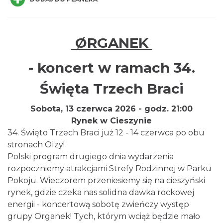
ØRGANEK
Cieszyn
- koncert w ramach 34.
0.00 km
2026-08-14
Święta Trzech Braci
Sobota, 13 czerwca 2026 - godz. 21:00
Rynek w Cieszynie
34. Święto Trzech Braci już 12 - 14 czerwca po obu
stronach Olzy!
Polski program drugiego dnia wydarzenia
Cieszyn
rozpoczniemy atrakcjami Strefy Rodzinnej w Parku
0.00 km
2026-08-21
Pokoju. Wieczorem przeniesiemy się na cieszyński
rynek, gdzie czeka nas solidna dawka rockowej
energii - koncertową sobotę zwieńczy występ
grupy
Organek
! Tych, którym wciąż będzie mało