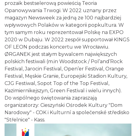
prozaik bestselerową powieścią Teoria
Opanowywania Trwogi. W 2022 uznany przez
Cieszyn
magazyn Newsweek za jedną ze 100 najbardziej
0.05 km
2026-08-16
wpływowych Polaków w kategorii popkultura. W
tym samym roku reprezentował Polskę na EXPO
2020 w Dubaju. W 2022 zespół supportował KINGS
OF LEON podczas koncertu we Wrocławiu.
ØRGANEK jest stałym bywalcem największych
polskich festiwali (m.in Woodstock / Pol’and’Rock
Festival, Jarocin Festival, Open’er Festival, Orange
Festival, Męskie Granie, Europejski Stadion Kultury,
Cieszyn
CJG Festiwal, Sopot Top of the Top Festival,
0.05 km
2026-08-23
Kazimiernikejszyn, Green Festival i wielu innych).
Do wspólnego świętowania zapraszają
organizatorzy:
Cieszyński Ośrodek Kultury "Dom
Narodowy" - COK
i
Kulturní a společenské středisko
"Střelnice" - Kass
.