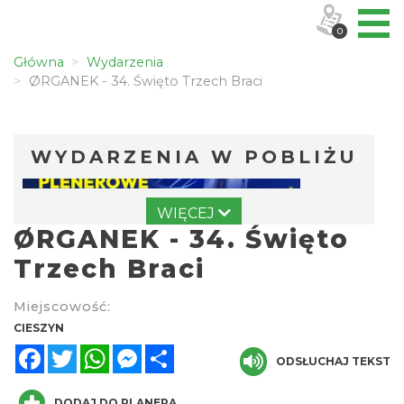
0
Główna
Wydarzenia
ØRGANEK - 34. Święto Trzech Braci
WYDARZENIA W POBLIŻU
WIĘCEJ
ØRGANEK - 34. Święto
Trzech Braci
Miejscowość:
Cieszyn
CIESZYN
0.00 km
2026-08-07
Facebook
Twitter
WhatsApp
Messenger
Share
ODSŁUCHAJ TEKST
DODAJ DO PLANERA