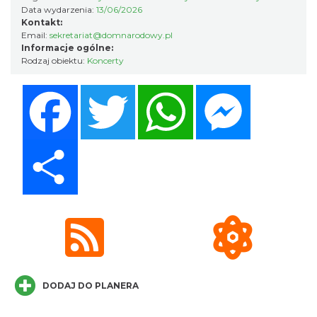
Data wydarzenia:
13/06/2026
Kontakt:
Email:
sekretariat@domnarodowy.pl
Cieszyn
Informacje ogólne:
0.11 km
2026-08-16
Rodzaj obiektu:
Koncerty
Facebook
Twitter
WhatsApp
Messenger
Share
Cieszyn
0.11 km
2026-08-23
DODAJ DO PLANERA