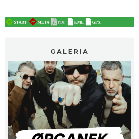
Koncert KARUZELA GNA
Cieszyn
0.24 km
2026-09-20
GALERIA
Mozaika Folkloru II – Spotkanie trzech
kultur
Cieszyn
0.24 km
2026-09-12