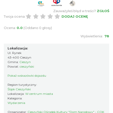
INTERPRETACJE "Miesiofoto" - wernisaż
Zauważyłeś błąd w treści?
ZGŁOŚ
wystawy zdjęć miesiąca Cieszyńskiego
Twoja ocena:
DODAJ OCENĘ
Cieszyn
Towarzystwa Fotograficznego
0.06 km
2026-08-07
Ocena:
0.0
(Oddano 0 głosy)
Wyświetlenia:
78
Lokalizacja:
Ul. Rynek
43-400 Cieszyn
Gmina:
Cieszyn
Powiat:
cieszyński
Cieszyn
Pokaż wskazówki dojazdu
0.11 km
2026-08-09
Region turystyczny:
Śląsk Cieszyński
Lokalizacja:
W centrum miasta
Kategoria:
Wydarzenia
Organizator:
Cieszyński Ośrodek Kultury "Dom Narodowy" - COK