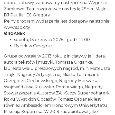
dobrej zabawy, zapraszamy następnie na Wzgórze
Zamkowe. Tam rozgrzewać nas będą 2Sher, Majlos,
DJ Paulla i DJ Gregory.
Pełny program wydarzenia jest dostępny na stronie:
Cieszyn
www.s3b.city
0.00 km
2026-08-28
ØRGANEK
sobota, 13 czerwca 2026 - godz. 21:00
Rynek w Cieszynie
Grupa powstała w 2013 roku z inicjatywy jej lidera,
autora tekstów i muzyki, Tomasza Organka,
laureata wielu prestiżowych nagród, m.in. Mateusza
Trójki, Nagrody Artystycznej Miasta Torunia im.
Cieszyn
Grzegorza Ciechowskiego, Nagrody Marszałka
0.05 km
2026-08-09
Województwa Kujawsko-Pomorskiego, Nagrody
Stowarzyszenia Autorów ZAiKS, czy Superbohaterki
Roku Wysokich Obcasów. Tomasz Organek jest
również Ambasadorem Honorowym Uniwersytetu
Mikołaja Kopernika. W 2019 zadebiutował jako