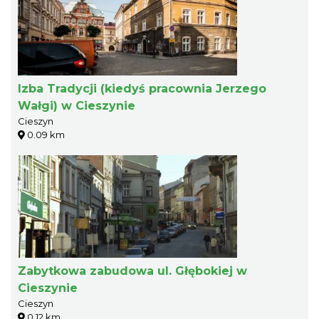
Izba Tradycji (kiedyś pracownia Jerzego
Wałgi) w Cieszynie
Cieszyn
0.09 km
Zabytkowa zabudowa ul. Głębokiej w
Cieszynie
Cieszyn
0.12 km