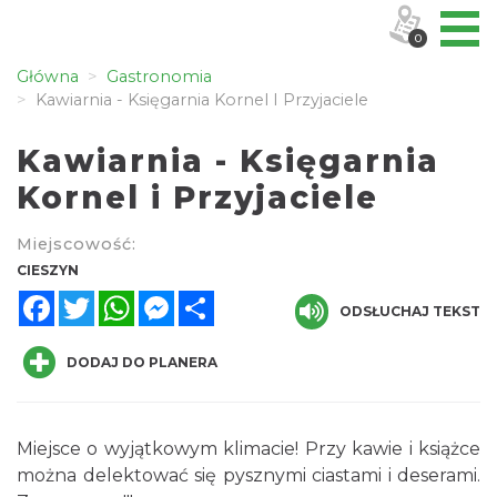
0
Główna
Gastronomia
Kawiarnia - Księgarnia Kornel I Przyjaciele
Kawiarnia - Księgarnia
Kornel i Przyjaciele
Miejscowość:
CIESZYN
Facebook
Twitter
WhatsApp
Messenger
Share
ODSŁUCHAJ TEKST
DODAJ DO PLANERA
Miejsce o wyjątkowym klimacie! Przy kawie i książce
można delektować się pysznymi ciastami i deserami.