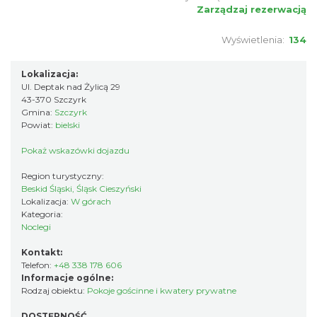
Zarządzaj rezerwacją
Wyświetlenia:
134
Lokalizacja:
Ul. Deptak nad Żylicą 29
43-370 Szczyrk
Gmina:
Szczyrk
Powiat:
bielski
Pokaż wskazówki dojazdu
Region turystyczny:
Beskid Śląski, Śląsk Cieszyński
Lokalizacja:
W górach
Kategoria:
Noclegi
Kontakt:
Telefon:
+48 338 178 606
Informacje ogólne:
Rodzaj obiektu:
Pokoje gościnne i kwatery prywatne
DOSTĘPNOŚĆ