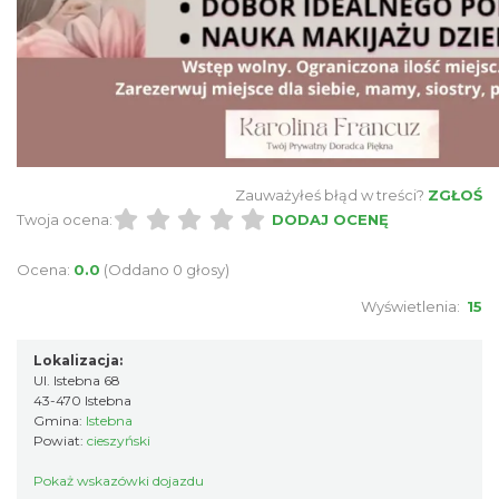
Puchar Złotego Gronia
Istebna
1.84 km
2026-08-23
Zauważyłeś błąd w treści?
ZGŁOŚ
Twoja ocena:
DODAJ OCENĘ
Święto Jagnięciny w Istebnej
Ocena:
0.0
(Oddano 0 głosy)
Istebna
Wyświetlenia:
15
1.89 km
2026-08-15
Lokalizacja:
Ul. Istebna 68
43-470 Istebna
Gmina:
Istebna
Powiat:
cieszyński
Pokaż wskazówki dojazdu