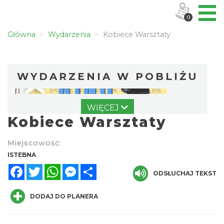
0
Główna
Wydarzenia
Kobiece Warsztaty
WYDARZENIA W POBLIŻU
WIĘCEJ
Kobiece Warsztaty
Miejscowość:
ISTEBNA
Facebook
Twitter
WhatsApp
Messenger
Share
Pójcie Dziecka – będzie kino!
ODSŁUCHAJ TEKST
Istebna
0.00 km
2026-08-11
DODAJ DO PLANERA