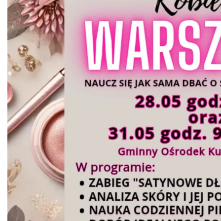
1.08 km
2026-08-25
III Ogólnopolski Festiwal Folkloru
Dziecięcego „ Jaworowy Listek”
Istebna
1.18 km
2026-09-19