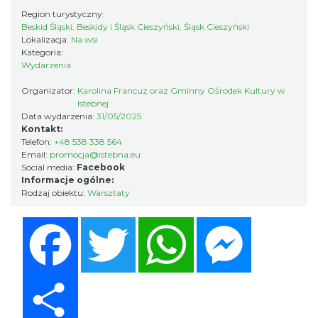
Region turystyczny:
Dni Koronki Koniakowskiej
Beskid Śląski, Beskidy i Śląsk Cieszyński, Śląsk Cieszyński
Koniaków
Lokalizacja:
Na wsi
3.71 km
2026-08-13
Kategoria:
Wydarzenia
Organizator:
Karolina Francuz oraz Gminny Ośrodek Kultury w
Istebnej
Data wydarzenia:
31/05/2025
Kontakt:
Telefon:
+48 538 338 564
Email:
promocja@istebna.eu
Social media:
Facebook
Informacje ogólne:
Koniaków
Rodzaj obiektu:
Warsztaty
3.80 km
2026-08-15
Facebook
Twitter
WhatsApp
Messenger
Share