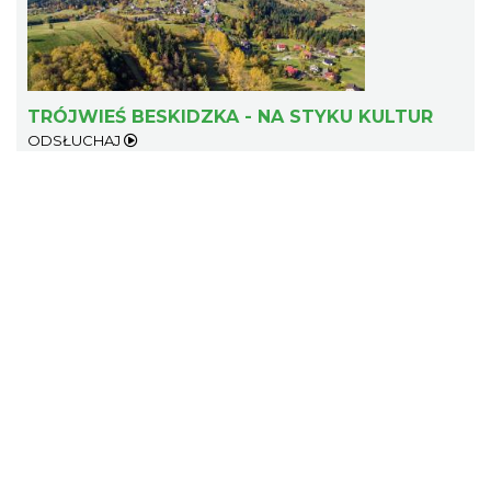
TRÓJWIEŚ BESKIDZKA - NA STYKU KULTUR
ODSŁUCHAJ
Koncert orkiestry dętej „Echo Adwentu”
Wisła
9.32 km
2026-08-09
Akcja Przewodnik Czeka
Wisła