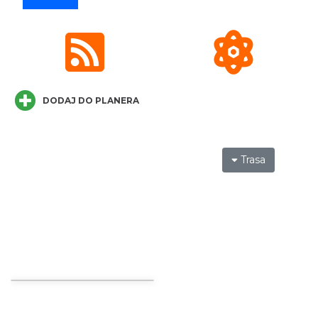
Ustanowienie Sanktuarium Matki Bożej
Frydeckiej
Jaworzynka
4.55 km
2026-08-22
DODAJ DO PLANERA
Trasa
Zajęcia przy pasiece
Jaworzynka
4.73 km
2026-08-11