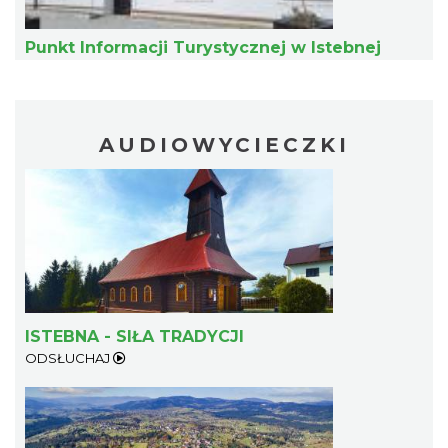
Punkt Informacji Turystycznej w Istebnej
Pokazy tradycji - wyrób masła i sera w
Muzeum Beskidzkim
AUDIOWYCIECZKI
Wisła
9.29 km
2026-08-19
ISTEBNA - SIŁA TRADYCJI
ODSŁUCHAJ
Pokazy tradycji - pokaz pszczelarski w
Muzeum Beskidzkim
Wisła
9.29 km
2026-08-26