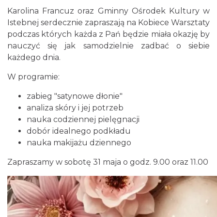
Karolina Francuz oraz Gminny Ośrodek Kultury w
Istebnej serdecznie zapraszają na Kobiece Warsztaty
podczas których każda z Pań będzie miała okazję by
nauczyć się jak samodzielnie zadbać o siebie
każdego dnia.
Piknik Rodzinny ze św. Franciszkiem z
Asyżu
W programie:
Istebna
0.03 km
2026-08-08
zabieg "satynowe dłonie"
analiza skóry i jej potrzeb
nauka codziennej pielęgnacji
dobór idealnego podkładu
nauka makijażu dziennego
Zapraszamy w sobotę 31 maja o godz. 9.00 oraz 11.00
Piłkarski Piknik
Istebna
0.71 km
2026-08-22