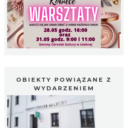
Plener malarski
Wisła
9.26 km
2026-08-11
OBIEKTY POWIĄZANE Z
WYDARZENIEM
Wystawa plenerowa "Z archiwum Z.
Pamiątki rodzinne Polaków z Zaolzia"
Wisła
9.26 km
2026-07-27