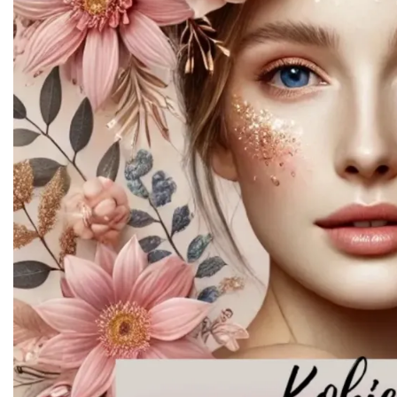
Robimy budki dla ptaków - zajęcia
warsztatowe
Istebna
1.04 km
2026-08-27
Jak czytać las
Istebna