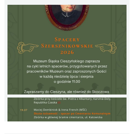
LOVE SONGS-historie miłosne zapisane w
muzyce
Cieszyn
0.26 km
2026-10-24
Cieszyn
0.34 km
2026-08-08