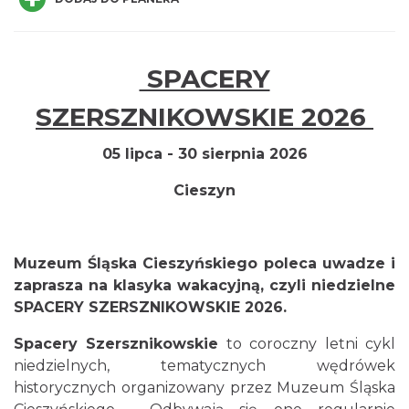
SPACERY
Cieszyn
SZERSZNIKOWSKIE 2026
0.00 km
2026-08-16
05 lipca - 30 sierpnia 2026
Cieszyn
Muzeum Śląska Cieszyńskiego poleca uwadze i
zaprasza na klasyka wakacyjną, czyli niedzielne
Cieszyn
SPACERY SZERSZNIKOWSKIE 2026.
0.00 km
2026-08-23
Spacery Szersznikowskie
to coroczny letni cykl
niedzielnych, tematycznych wędrówek
historycznych organizowany przez
Muzeum Śląska