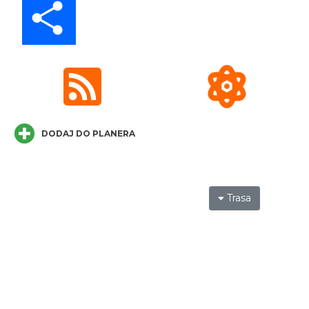
„Daniec kontra Kryszak”
Cieszyn
0.26 km
2026-11-08
DODAJ DO PLANERA
Spektakl "Tajemnica 16. piętra"
Cieszyn
Trasa
0.26 km
2026-10-18