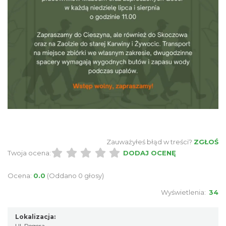
0.08 km
2026-08-16
Cieszyn
0.08 km
2026-08-23
Zauważyłeś błąd w treści?
ZGŁOŚ
Twoja ocena:
DODAJ OCENĘ
Ocena:
0.0
(Oddano 0 głosy)
Wyświetlenia:
34
Wystawa: Z ONDRASZKIEM PRZEZ DEKADY
Lokalizacja:
60-lecie Turystycznego Klubu Kolarskiego
Ul. Regera