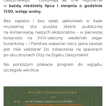
Cieszyńskiego
.
Odbywają się one regularnie
w
każdą niedzielę lipca i sierpnia o godzinie
11:00, wstęp wolny.
Cieszyn
Bez zapisów i bez opłat, jakkolwiek w kasie
0.00 km
2026-08-30
muzealnej stoi puszka zbiórki publicznej
na konserwację naszych eksponatów – w pierwszej
kolejności na XVIII-wieczny wiedeński zegar
kurantowy – i Państwa wsparcie rzecz jasna zawsze
jest mile widziane! Do zobaczenia na spacerach
po obu stronach Olzy na Śląsku Cieszyńskim!
Na poniższym plakacie program do wglądu,
Cieszyn
szczegóły wkrótce.
0.05 km
2026-08-07