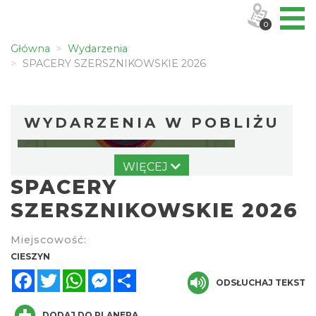
0
Główna
Wydarzenia
SPACERY SZERSZNIKOWSKIE 2026
WYDARZENIA W POBLIŻU
WIĘCEJ
SPACERY
SZERSZNIKOWSKIE 2026
Miejscowość:
Cieszyn
CIESZYN
0.00 km
2026-08-09
Facebook
Twitter
WhatsApp
Messenger
Share
ODSŁUCHAJ TEKST
DODAJ DO PLANERA