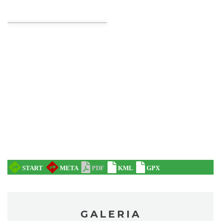
Koncert KARUZELA GNA
Cieszyn
0.26 km
2026-09-20
Mozaika Folkloru II – Spotkanie trzech
kultur
Cieszyn
0.26 km
2026-09-12
GALERIA