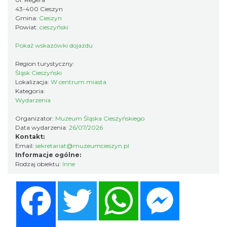
Cieszyn
PTTK "Ondraszek"
43-400 Cieszyn
0.11 km
2026-05-27
Gmina:
Cieszyn
Powiat:
cieszyński
Pokaż wskazówki dojazdu
Region turystyczny:
Śląsk Cieszyński
Lokalizacja:
W centrum miasta
Kategoria:
Wydarzenia
INTERPRETACJE "Miesiofoto" - wernisaż
Organizator:
Muzeum Śląska Cieszyńskiego
wystawy zdjęć miesiąca Cieszyńskiego
Data wydarzenia:
26/07/2026
Cieszyn
Towarzystwa Fotograficznego
Kontakt:
0.11 km
2026-08-07
Email:
sekretariat@muzeumcieszyn.pl
Informacje ogólne:
Rodzaj obiektu:
Inne
Facebook
Twitter
WhatsApp
Messenger
Share