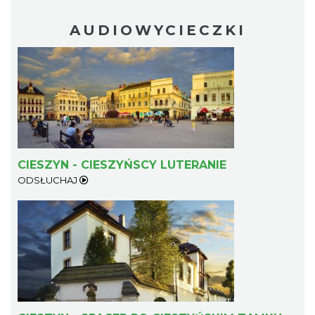
AUDIOWYCIECZKI
Patroni cieszyńskich ulic - wystawa
Cieszyn
0.34 km
2026-07-03
CIESZYN - CIESZYŃSCY LUTERANIE
ODSŁUCHAJ
Ślad. Litera. Piksel. Wystawa z okazji 30-
lecia Muzeum Drukarstwa w Cieszynie
Cieszyn
0.35 km
2026-07-01