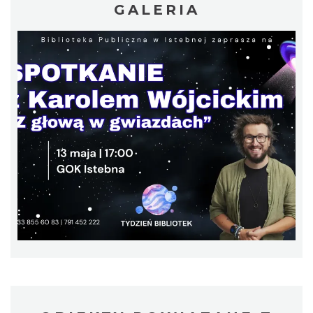
GALERIA
W górach jest wszystko co kocham
Wisła
9.10 km
2026-08-08
IX Festiwal Sera na Skolnitym
Wisła
9.20 km
2026-08-08