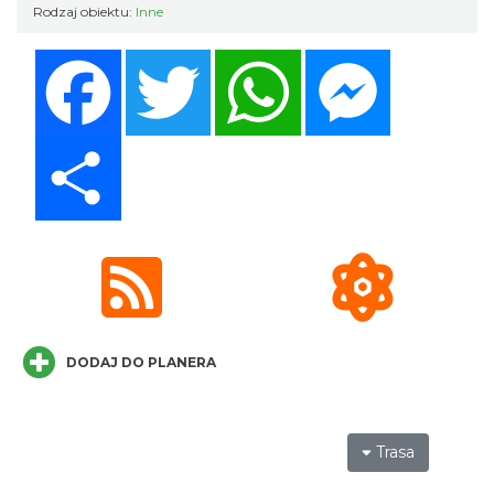
Rodzaj obiektu:
Inne
Facebook
Twitter
WhatsApp
Messenger
Dni Koronki Koniakowskiej
Koniaków
3.71 km
2026-08-13
Share
Koniaków
3.80 km
2026-08-15
DODAJ DO PLANERA
Trasa