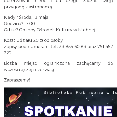
obserwować niebo i od czego zacząć swoją
0.71 km
2026-08-22
przygodę z astronomią.
Kiedy? Środa, 13 maja
Godzina? 17:00
Gdzie? Gminny Ośrodek Kultury w Istebnej
Koszt udziału 20 zł od osoby.
Zapisy pod numerami tel.: 33 855 60 83 oraz 791 452
222
Robimy budki dla ptaków - zajęcia
warsztatowe
Liczba miejsc ograniczona zachęcamy do
Istebna
wcześniejszej rezerwacji!
1.04 km
2026-08-27
Zapraszamy!