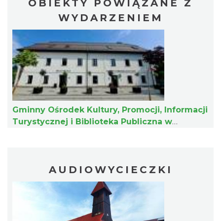
OBIEKTY POWIĄZANE Z
WYDARZENIEM
Plener malarski
Wisła
9.26 km
2026-08-11
Gminny Ośrodek Kultury, Promocji, Informacji
Turystycznej i Biblioteka Publiczna w
Istebnej
AUDIOWYCIECZKI
Wystawa plenerowa "Z archiwum Z.
Pamiątki rodzinne Polaków z Zaolzia"
Wisła
9.26 km
2026-07-27