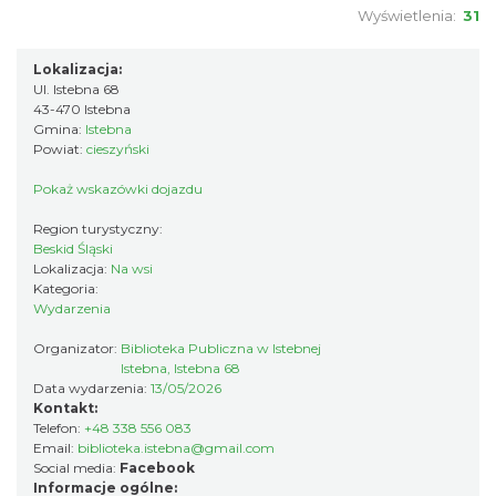
Wyświetlenia:
31
Puchar Złotego Gronia
Lokalizacja:
Istebna
Ul. Istebna 68
1.84 km
2026-08-23
43-470 Istebna
Gmina:
Istebna
Powiat:
cieszyński
Pokaż wskazówki dojazdu
Region turystyczny:
Beskid Śląski
Lokalizacja:
Na wsi
Kategoria:
Wydarzenia
Święto Jagnięciny w Istebnej
Istebna
Organizator:
Biblioteka Publiczna w Istebnej
1.89 km
2026-08-15
Istebna, Istebna 68
Data wydarzenia:
13/05/2026
Kontakt:
Telefon:
+48 338 556 083
Email:
biblioteka.istebna@gmail.com
Social media:
Facebook
Informacje ogólne: