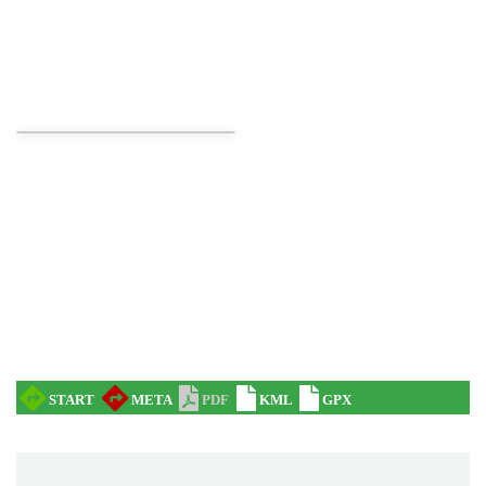
Ustanowienie Sanktuarium Matki Bożej
Frydeckiej
Jaworzynka
4.55 km
2026-08-22
Zajęcia przy pasiece
Jaworzynka
4.73 km
2026-08-11