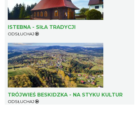
ISTEBNA - SIŁA TRADYCJI
ODSŁUCHAJ
Pokazy tradycji - wyrób masła i sera w
Muzeum Beskidzkim
Wisła
9.29 km
2026-08-19
TRÓJWIEŚ BESKIDZKA - NA STYKU KULTUR
ODSŁUCHAJ
Pokazy tradycji - pokaz pszczelarski w
Muzeum Beskidzkim