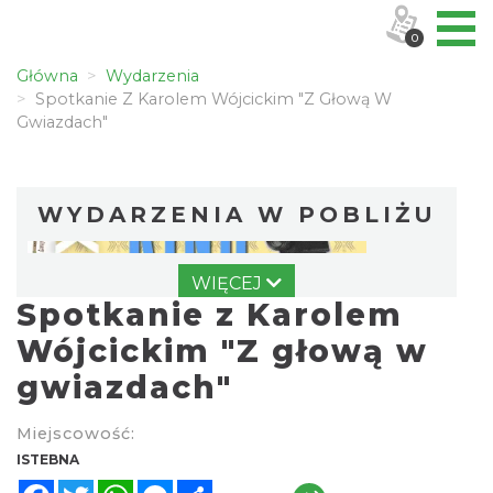
0
Główna
Wydarzenia
Spotkanie Z Karolem Wójcickim "Z Głową W
Gwiazdach"
WYDARZENIA W POBLIŻU
WIĘCEJ
Spotkanie z Karolem
Wójcickim "Z głową w
gwiazdach"
Pójcie Dziecka – będzie kino!
Miejscowość:
Istebna
ISTEBNA
0.00 km
2026-08-11
Facebook
Twitter
WhatsApp
Messenger
Share