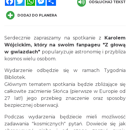
ODSŁUCHAJ TEKST
DODAJ DO PLANERA
Serdecznie zapraszamy na spotkanie z
Karolem
Wójcickim, który na swoim fanpageu "Z głową
Piknik Rodzinny ze św. Franciszkiem z
w gwiazdach"
popularyzuje astronomię i przybliża
Asyżu
kosmos wielu osobom.
Istebna
0.03 km
2026-08-08
Wydarzenie odbędzie się w ramach Tygodnia
Bibliotek.
Głównym tematem spotkania będzie zbliżające się
całkowite zaćmienie Słońca (pierwsze w Europie od
27 lat!) jego przebieg znaczenie oraz sposoby
bezpiecznej obserwacji.
Podczas wydarzenia będziecie mieli możliwość
Piłkarski Piknik
zadawania "kosmicznych" pytań. Dowiecie się jak
Istebna