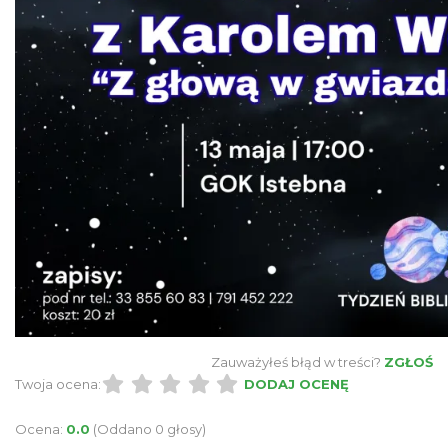
Jak czytać las
Istebna
1.08 km
2026-08-25
III Ogólnopolski Festiwal Folkloru
Dziecięcego „ Jaworowy Listek”
Istebna
1.18 km
2026-09-19
Zauważyłeś błąd w treści?
ZGŁOŚ
Twoja ocena:
DODAJ OCENĘ
Ocena:
0.0
(Oddano 0 głosy)