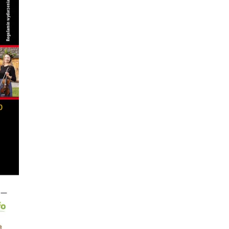
Nietoperzowa Noc Przygód
Górki Wielkie
7.03 km
2026-08-07
Zlot Pojazdów Zabytkowych
Górki Wielkie
7.03 km
2026-08-16
Akcja Przewodnik Czeka
Wisła
7.16 km
2026-08-16
Plener malarski
Wisła
7.38 km
2026-08-11
Wystawa plenerowa "Z