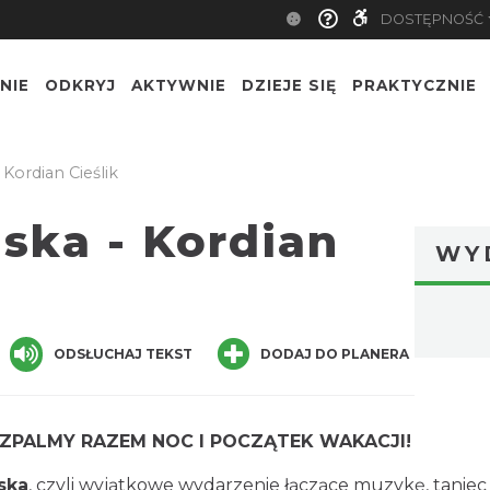
DOSTĘPNOŚĆ
NIE
ODKRYJ
AKTYWNIE
DZIEJE SIĘ
PRAKTYCZNIE
Kordian Cieślik
ska - Kordian
WY
ger
are
ODSŁUCHAJ TEKST
DODAJ DO PLANERA
ZPALMY RAZEM NOC I POCZĄTEK WAKACJI!
ska
, czyli wyjątkowe wydarzenie łączące muzykę, taniec 