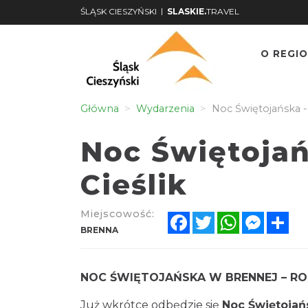
|
ŚLĄSK CIESZYŃSKI
SLASKIE.
TRAVEL
O REGIO
Główna
Wydarzenia
Noc Świętojańska - 
Noc Świętojań
Cieślik
Miejscowość:
Facebook
Twitter
WhatsApp
Messen
Sh
BRENNA
NOC ŚWIĘTOJAŃSKA W BRENNEJ – RO
Już wkrótce odbędzie się
Noc Świętojań