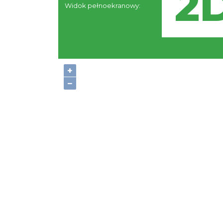
Widok pełnoekranowy:
+
−