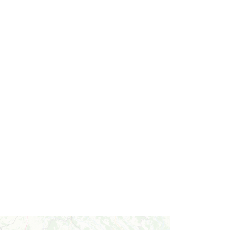
14.38 km
2026-09-19
Jak czytać las
Istebna
14.49 km
2026-08-25
Robimy budki dla ptaków -
zajęcia warsztatowe
Istebna
14.52 km
2026-08-27
Puchar Złotego Gronia
Istebna
14.65 km
2026-08-23
Piłkarski Piknik
Istebna
14.85 km
2026-08-22
Pójcie Dziecka – będzie kino!