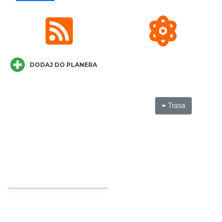
Cieszyn
0.12 km
2026-08-23
DODAJ DO PLANERA
Trasa
Spektakl "Tajemnica 16. piętra"
Cieszyn
0.23 km
2026-10-18