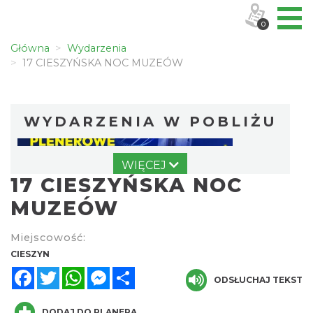
0
Główna
Wydarzenia
17 CIESZYŃSKA NOC MUZEÓW
WYDARZENIA W POBLIŻU
WIĘCEJ
17 CIESZYŃSKA NOC
MUZEÓW
Miejscowość:
Cieszyn
CIESZYN
0.01 km
2026-08-14
Facebook
Twitter
WhatsApp
Messenger
Share
ODSŁUCHAJ TEKST
DODAJ DO PLANERA