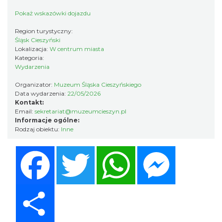
Pokaż wskazówki dojazdu
Region turystyczny:
Śląsk Cieszyński
Cieszyn
Lokalizacja:
W centrum miasta
0.12 km
2026-08-09
Kategoria:
Wydarzenia
Organizator:
Muzeum Śląska Cieszyńskiego
Data wydarzenia:
22/05/2026
Kontakt:
Email:
sekretariat@muzeumcieszyn.pl
Informacje ogólne:
Rodzaj obiektu:
Inne
Cieszyn
Facebook
Twitter
WhatsApp
Messenger
0.12 km
2026-08-16
Share