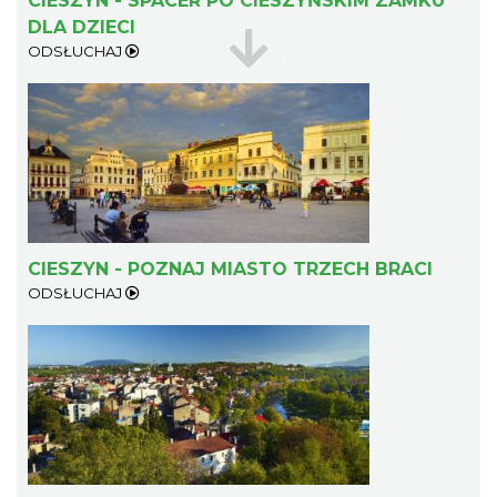
CIESZYN - SPACER PO CIESZYŃSKIM ZAMKU
DLA DZIECI
ODSŁUCHAJ
Patroni cieszyńskich ulic - wystawa
Cieszyn
0.31 km
2026-07-03
CIESZYN - POZNAJ MIASTO TRZECH BRACI
ODSŁUCHAJ
Ślad. Litera. Piksel. Wystawa z okazji 30-
lecia Muzeum Drukarstwa w Cieszynie
Cieszyn
0.33 km
2026-07-01