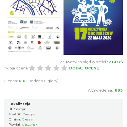
Wystawa: Z ONDRASZKIEM PRZEZ DEKADY
60-lecie Turystycznego Klubu Kolarskiego
Cieszyn
PTTK "Ondraszek"
0.07 km
2026-05-27
Zauważyłeś błąd w treści?
ZGŁOŚ
Twoja ocena:
DODAJ OCENĘ
INTERPRETACJE "Miesiofoto" - wernisaż
Ocena:
0.0
(Oddano 0 głosy)
wystawy zdjęć miesiąca Cieszyńskiego
Wyświetlenia:
683
Cieszyn
Towarzystwa Fotograficznego
0.07 km
2026-08-07
Lokalizacja:
Ul. Cieszyn
43-400 Cieszyn
Gmina:
Cieszyn
Powiat:
cieszyński