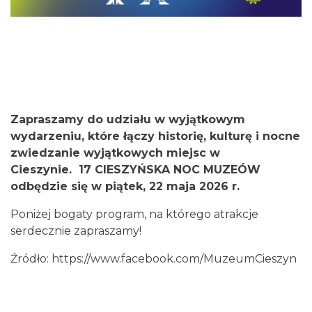
Cieszyn
0.04 km
2026-08-09
Zapraszamy do udziału w wyjątkowym
wydarzeniu, które łączy historię, kulturę i nocne
zwiedzanie wyjątkowych miejsc w
Cieszynie. 17 CIESZYŃSKA NOC MUZEÓW
odbędzie się w piątek, 22 maja 2026 r.
Cieszyn
Poniżej bogaty program, na którego atrakcje
0.04 km
2026-08-16
serdecznie zapraszamy!
Źródło:
https://www.facebook.com/MuzeumCieszyn