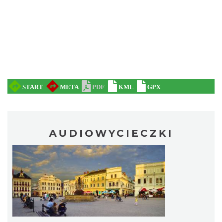
„Daniec kontra Kryszak”
Cieszyn
0.23 km
2026-11-08
AUDIOWYCIECZKI
Koncert KARUZELA GNA
Cieszyn
0.23 km
2026-09-20