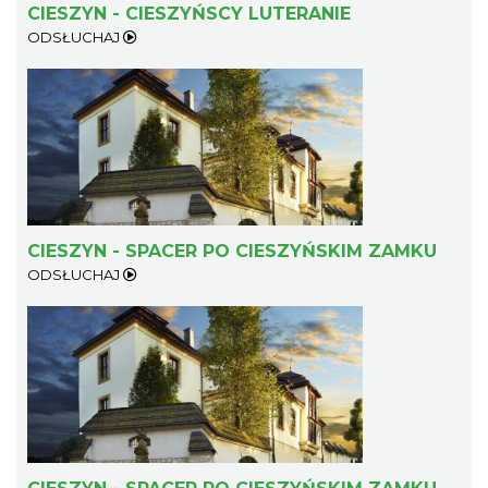
CIESZYN - CIESZYŃSCY LUTERANIE
ODSŁUCHAJ
Mozaika Folkloru II – Spotkanie trzech
kultur
Cieszyn
0.23 km
2026-09-12
CIESZYN - SPACER PO CIESZYŃSKIM ZAMKU
ODSŁUCHAJ
LOVE SONGS-historie miłosne zapisane w
muzyce
Cieszyn
0.23 km
2026-10-24