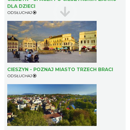
DLA DZIECI
ODSŁUCHAJ
Patroni cieszyńskich ulic - wystawa
Cieszyn
0.33 km
2026-07-03
CIESZYN - POZNAJ MIASTO TRZECH BRACI
ODSŁUCHAJ
Ślad. Litera. Piksel. Wystawa z okazji 30-
lecia Muzeum Drukarstwa w Cieszynie
Cieszyn
0.35 km
2026-07-01