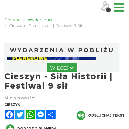
0
Główna
Wydarzenia
Cieszyn - Siła Historii | Festiwal 9 Sił
WYDARZENIA W POBLIŻU
WIĘCEJ
Cieszyn - Siła Historii |
Festiwal 9 sił
Miejscowość:
Cieszyn
CIESZYN
0.01 km
2026-08-14
Facebook
Twitter
WhatsApp
Messenger
Share
ODSŁUCHAJ TEKST
DODAJ DO PLANERA