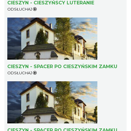
CIESZYN - CIESZYŃSCY LUTERANIE
ODSŁUCHAJ
Mozaika Folkloru II – Spotkanie trzech
kultur
Cieszyn
0.25 km
2026-09-12
CIESZYN - SPACER PO CIESZYŃSKIM ZAMKU
ODSŁUCHAJ
LOVE SONGS-historie miłosne zapisane w
muzyce
Cieszyn
0.25 km
2026-10-24
CIESZYN - SPACER PO CIESZYŃSKIM ZAMKU