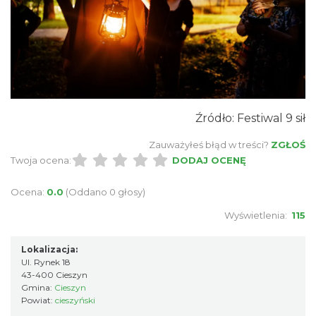
Cieszyn
0.05 km
2026-08-23
Źródło: Festiwal 9 sił
Zauważyłeś błąd w treści?
ZGŁOŚ
Twoja ocena:
DODAJ OCENĘ
Cieszyn
Ocena:
0.0
(Oddano 0 głosy)
0.05 km
2026-08-30
Wyświetlenia:
115
Lokalizacja:
Ul. Rynek 18
43-400 Cieszyn
Gmina:
Cieszyn
Powiat:
cieszyński