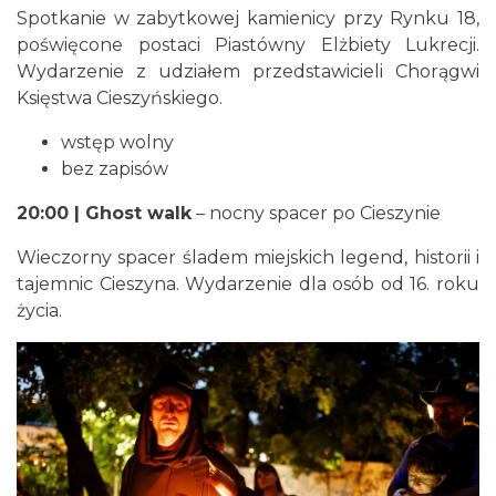
Spotkanie w zabytkowej kamienicy przy Rynku 18,
poświęcone postaci Piastówny Elżbiety Lukrecji.
Wydarzenie z udziałem przedstawicieli Chorągwi
Cieszyn
Księstwa Cieszyńskiego.
0.05 km
2026-08-09
wstęp wolny
bez zapisów
20:00 | Ghost walk
– nocny spacer po Cieszynie
Wieczorny spacer śladem miejskich legend, historii i
tajemnic Cieszyna. Wydarzenie dla osób od 16. roku
życia.
Cieszyn
0.05 km
2026-08-16