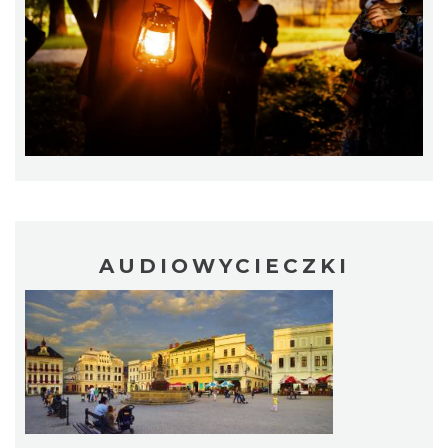
„Daniec kontra Kryszak”
Cieszyn
0.25 km
2026-11-08
AUDIOWYCIECZKI
Koncert KARUZELA GNA
Cieszyn
0.25 km
2026-09-20