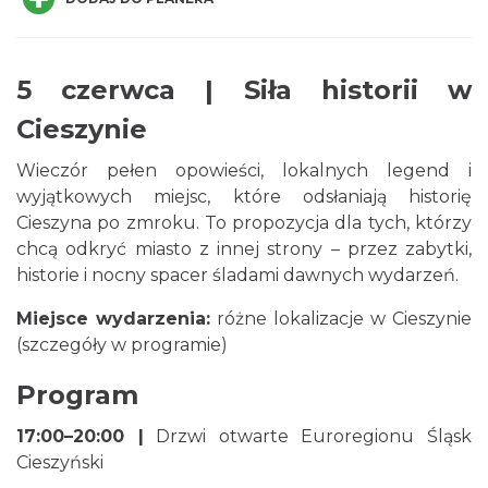
5 czerwca | Siła historii w
Cieszynie
Cieszyn
0.01 km
2026-08-21
Wieczór pełen opowieści, lokalnych legend i
wyjątkowych miejsc, które odsłaniają historię
Cieszyna po zmroku. To propozycja dla tych, którzy
chcą odkryć miasto z innej strony – przez zabytki,
historie i nocny spacer śladami dawnych wydarzeń.
Miejsce wydarzenia:
różne lokalizacje w Cieszynie
(szczegóły w programie)
Cieszyn
0.01 km
2026-08-28
Program
17:00–20:00 |
Drzwi otwarte Euroregionu Śląsk
Cieszyński