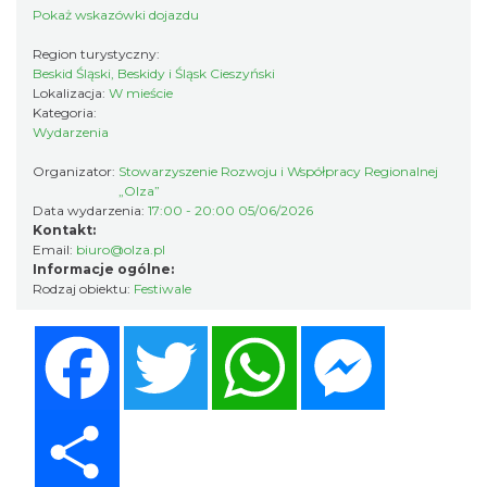
Pokaż wskazówki dojazdu
Wystawa: Z ONDRASZKIEM PRZEZ DEKADY
60-lecie Turystycznego Klubu Kolarskiego
Region turystyczny:
Beskid Śląski, Beskidy i Śląsk Cieszyński
Cieszyn
PTTK "Ondraszek"
Lokalizacja:
W mieście
0.06 km
2026-05-27
Kategoria:
Wydarzenia
Organizator:
Stowarzyszenie Rozwoju i Współpracy Regionalnej
„Olza”
Data wydarzenia:
17:00 - 20:00 05/06/2026
Kontakt:
Email:
biuro@olza.pl
Informacje ogólne:
Rodzaj obiektu:
Festiwale
INTERPRETACJE "Miesiofoto" - wernisaż
wystawy zdjęć miesiąca Cieszyńskiego
Facebook
Twitter
WhatsApp
Messenger
Cieszyn
Towarzystwa Fotograficznego
0.06 km
2026-08-07
Share