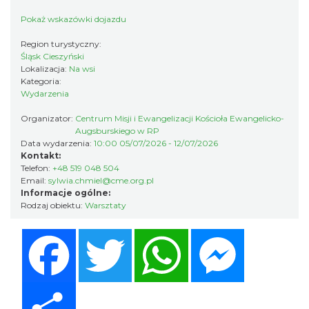
Pokaż wskazówki dojazdu
Region turystyczny:
Śląsk Cieszyński
Lokalizacja:
Na wsi
Kategoria:
Wydarzenia
Cieszyn
Organizator:
Centrum Misji i Ewangelizacji Kościoła Ewangelicko-
5.12 km
2026-08-23
Augsburskiego w RP
Data wydarzenia:
10:00 05/07/2026 - 12/07/2026
Kontakt:
Telefon:
+48 519 048 504
Email:
sylwia.chmiel@cme.org.pl
Informacje ogólne:
Rodzaj obiektu:
Warsztaty
Facebook
Twitter
WhatsApp
Messenger
Koncert na głos i organy - Paweł Konik &
Maciej Zakrzewski
Cieszyn
Share
5.12 km
2026-09-06