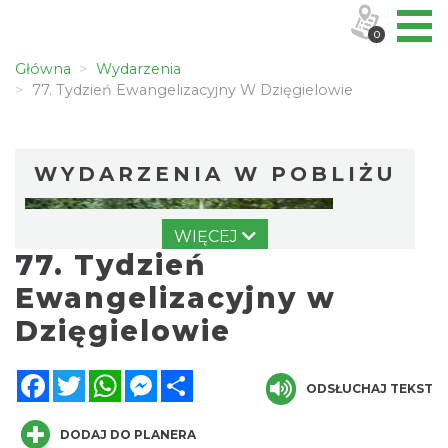
0
Główna
Wydarzenia
77. Tydzień Ewangelizacyjny W Dzięgielowie
WYDARZENIA W POBLIŻU
WIĘCEJ
77. Tydzień
Ewangelizacyjny w
Dzięgielowie
Cross Bike Dzięgielów 2026
Facebook
Twitter
WhatsApp
Messenger
Share
Dzięgielów
ODSŁUCHAJ TEKST
0.23 km
2026-09-05
DODAJ DO PLANERA