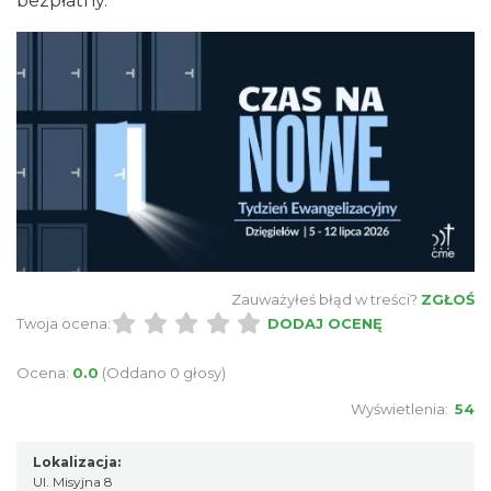
bezpłatny.
KOCIA SZAJKA FEST 2
Cieszyn
4.78 km
2026-08-21
Zauważyłeś błąd w treści?
ZGŁOŚ
Twoja ocena:
DODAJ OCENĘ
Ocena:
0.0
(Oddano 0 głosy)
Wyświetlenia:
54
Cieszyn
5.12 km
2026-08-09
Lokalizacja:
Ul. Misyjna 8