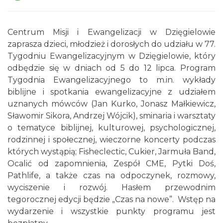
Centrum Misji i Ewangelizacji w Dzięgielowie
zaprasza dzieci, młodzież i dorosłych do udziału w 77.
Tygodniu Ewangelizacyjnym w Dzięgielowie, który
odbędzie się w dniach od 5 do 12 lipca. Program
Wieczór uwielbienia w jedności na
Tygodnia Ewangelizacyjnego to m.in. wykłady
Mołczynie
biblijne i spotkania ewangelizacyjne z udziałem
Dzięgielów
uznanych mówców (Jan Kurko, Jonasz Małkiewicz,
1.43 km
2026-08-22
Sławomir Sikora, Andrzej Wójcik), sminaria i warsztaty
o tematyce biblijnej, kulturowej, psychologicznej,
rodzinnej i społecznej, wieczorne koncerty podczas
których wystąpią; Fisheclectic, Cukier, Jarmuła Band,
Ocalić od zapomnienia, Zespół CME, Pytki Doś,
Pathlife, a także czas na odpoczynek, rozmowy,
wyciszenie i rozwój. Hasłem przewodnim
tegorocznej edycji będzie „Czas na nowe”. Wstęp na
Memoriał im. Jana Śliwki
2.01 km
2026-08-22
wydarzenie i wszystkie punkty programu jest