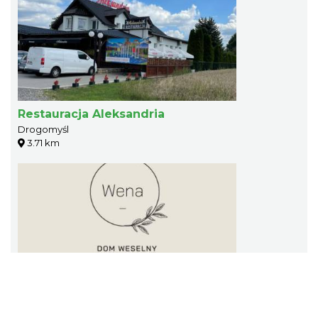
Restauracja Aleksandria
Drogomyśl
3.71 km
Dom Weselny "Wena"
Kończyce Małe
3.74 km