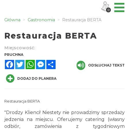
0
Główna
Gastronomia
Restauracja BERTA
Restauracja BERTA
Miejscowość:
PRUCHNA
Facebook
Twitter
WhatsApp
Messenger
Share
ODSŁUCHAJ TEKST
DODAJ DO PLANERA
Restauracja BERTA
"Drodzy Klienci! Niestety nie prowadzimy sprzedaży
jedzenia na miejscu. Oferujemy catering (własny
odbiór, zamówienia z tygodniowym