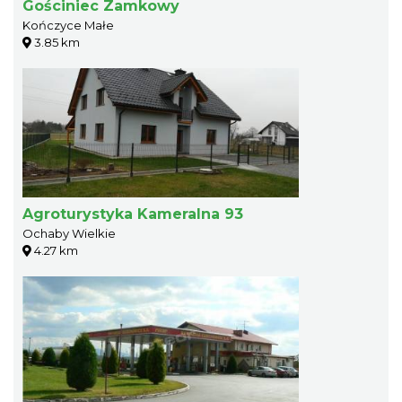
Gościniec Zamkowy
Kończyce Małe
3.85 km
Agroturystyka Kameralna 93
Ochaby Wielkie
4.27 km