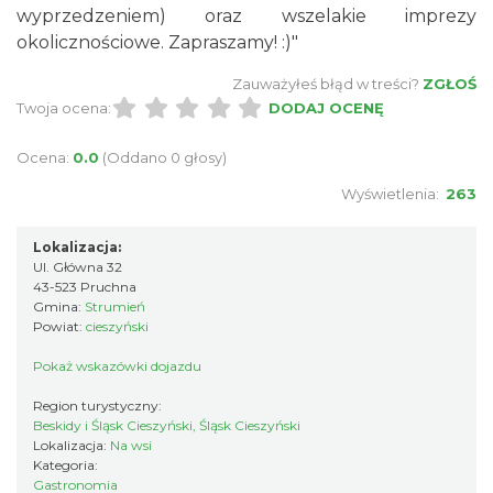
wyprzedzeniem) oraz wszelakie imprezy
okolicznościowe. Zapraszamy! :)"
Zauważyłeś błąd w treści?
ZGŁOŚ
Twoja ocena:
DODAJ OCENĘ
Ocena:
0.0
(Oddano 0 głosy)
Wyświetlenia:
263
Lokalizacja:
Ul. Główna 32
43-523 Pruchna
Gmina:
Strumień
Powiat:
cieszyński
Pokaż wskazówki dojazdu
Region turystyczny:
Beskidy i Śląsk Cieszyński, Śląsk Cieszyński
Lokalizacja:
Na wsi
Kategoria:
Gastronomia