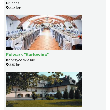
Pruchna
2.25 km
Folwark "Karłowiec"
Kończyce Wielkie
3.57 km