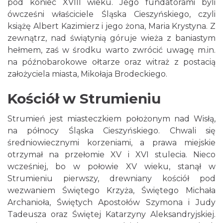
pod koniec XVIII wieku. Jego fundatorami byli
ówcześni właściciele Śląska Cieszyńskiego, czyli
książę Albert Kazimierz i jego żona, Maria Krystyna. Z
zewnątrz, nad świątynią góruje wieża z baniastym
hełmem, zaś w środku warto zwrócić uwagę m.in.
na późnobarokowe ołtarze oraz witraż z postacią
założyciela miasta, Mikołaja Brodeckiego.
Kościół w Strumieniu
Strumień jest miasteczkiem położonym nad Wisłą,
na północy Śląska Cieszyńskiego. Chwali się
średniowiecznymi korzeniami, a prawa miejskie
otrzymał na przełomie XV i XVI stulecia. Nieco
wcześniej, bo w połowie XV wieku, stanął w
Strumieniu pierwszy, drewniany kościół pod
wezwaniem Świętego Krzyża, Świętego Michała
Archanioła, Świętych Apostołów Szymona i Judy
Tadeusza oraz Świętej Katarzyny Aleksandryjskiej.