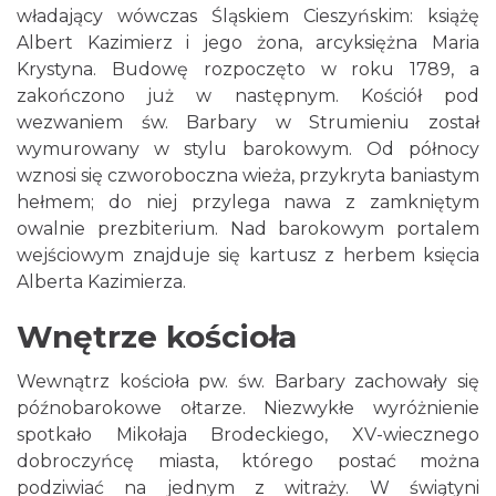
władający wówczas Śląskiem Cieszyńskim: książę
Albert Kazimierz i jego żona, arcyksiężna Maria
Krystyna. Budowę rozpoczęto w roku 1789, a
zakończono już w następnym. Kościół pod
wezwaniem św. Barbary w Strumieniu został
wymurowany w stylu barokowym. Od północy
wznosi się czworoboczna wieża, przykryta baniastym
hełmem; do niej przylega nawa z zamkniętym
owalnie prezbiterium. Nad barokowym portalem
wejściowym znajduje się kartusz z herbem księcia
Alberta Kazimierza.
Wnętrze kościoła
Wewnątrz kościoła pw. św. Barbary zachowały się
późnobarokowe ołtarze. Niezwykłe wyróżnienie
spotkało Mikołaja Brodeckiego, XV-wiecznego
dobroczyńcę miasta, którego postać można
podziwiać na jednym z witraży. W świątyni