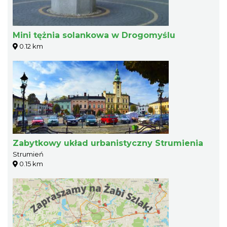
Mini tężnia solankowa w Drogomyślu
0.12 km
Zabytkowy układ urbanistyczny Strumienia
Strumień
0.15 km