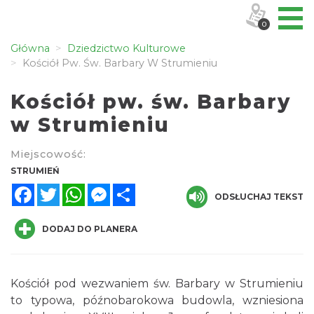
0
Główna
Dziedzictwo Kulturowe
Kościół Pw. Św. Barbary W Strumieniu
Kościół pw. św. Barbary
w Strumieniu
Miejscowość:
STRUMIEŃ
Facebook
Twitter
WhatsApp
Messenger
Share
ODSŁUCHAJ TEKST
DODAJ DO PLANERA
Kościół pod wezwaniem św. Barbary w Strumieniu
to typowa, późnobarokowa budowla, wzniesiona