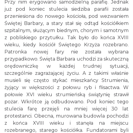
Przy nim erygowano samodzielną parafię. Jednak
już pod koniec stulecia siedziba parafii została
przeniesiona do nowego kościoła, pod wezwaniem
Świętej Barbary, a stary stał się odtąd kościółkiem
szpitalnym, służącym biednym, chorym i samotnym
z pobliskiego przytułku. Tak było do końca XVIII
wieku, kiedy kościół Świętego Krzyża rozebrano.
Patronka nowej fary nie została wybrana
przypadkowo. Święta Barbara uchodzi za skuteczną
orędowniczkę w każdej trudnej sytuacji,
szczególnie zagrażającej życiu. A z takimi właśnie
musieli się często stykać mieszkańcy Strumienia,
żyjący w większości z połowu ryb i flisactwa. W
połowie XVI wieku strumieńską świątynię strawił
pożar. Wkrótce ją odbudowano. Pod koniec tego
stulecia farę przejęli na mniej więcej 30 lat
protestanci. Obecna, murowana budowla pochodzi
z końca XVIII wieku i stanęła na miejscu
rozebranego, starego kościółka. Fundatorami byli