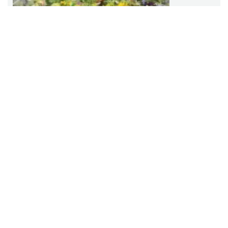
Święto Ziół w pszczyńskim skansenie
Pszczyna
2026-08-15
15.11 km
15 sierpnia w pszczyńskim skansenie odbędzie się Święto Ziół.
Zlot Pojazdów Zabytkowych
Górki Wielkie
2026-08-16
17.03 km
Zlot Pojazdów Zabytkowych