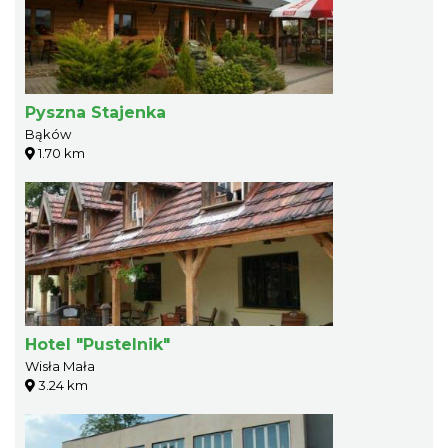
Pyszna Stajenka
Bąków
1.70 km
Hotel "Pustelnik"
Wisła Mała
3.24 km