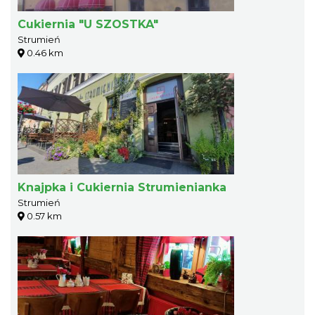
Cukiernia "U SZOSTKA"
Strumień
0.46 km
Knajpka i Cukiernia Strumienianka
Strumień
0.57 km