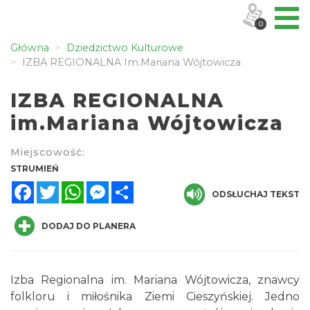
0
Główna
Dziedzictwo Kulturowe
IZBA REGIONALNA Im.Mariana Wójtowicza
IZBA REGIONALNA
im.Mariana Wójtowicza
Miejscowość:
STRUMIEŃ
Facebook
Twitter
WhatsApp
Messenger
Share
ODSŁUCHAJ TEKST
DODAJ DO PLANERA
Izba Regionalna im. Mariana Wójtowicza, znawcy
folkloru i miłośnika Ziemi Cieszyńskiej. Jedno