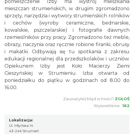
pomieszczenie Izby ma wystrój mieszkania
mieszczan strumieńskich, w drugim zgromadzono
sprzęty, narzędzia i wytwory strumieńskich rolników
i cechów (wyroby ceramiczne, bednarskie,
kowalskie, pszczelarskie) i fotografie dawnych
rzemieślników przy pracy. Zgromadzono też meble,
obrazy, naczynia oraz ręcznie robione firanki, obrusy
i makatki. Odbywają się tu spotkania z zakresu
edukacji regionalnej dla przedszkolaków i uczniów.
Opiekunem Izby jest Koło Macierzy Ziemi
Cieszyńskiej w Strumieniu. Izba otwarta od
poniedziałku do piątku w godzinach od 8.00 do
16.00.
Zauważyłeś błąd w treści?
ZGŁOŚ
Wyświetlenia:
162
Lokalizacja:
Ul. Młyńska 14
43-246 Strumień