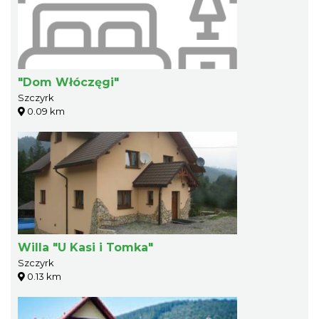
"Dom Włóczęgi"
Szczyrk
0.09 km
Willa "U Kasi i Tomka"
Szczyrk
0.13 km