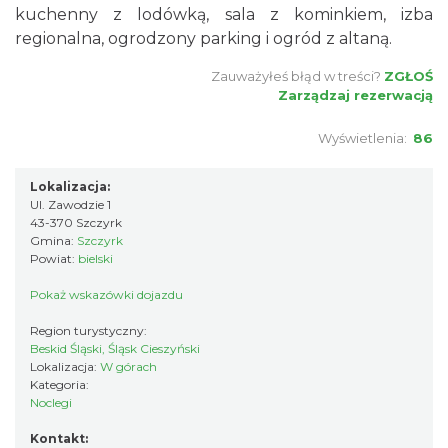
kuchenny z lodówką, sala z kominkiem, izba
regionalna, ogrodzony parking i ogród z altaną.
Zauważyłeś błąd w treści?
ZGŁOŚ
Zarządzaj rezerwacją
Wyświetlenia:
86
Lokalizacja:
Ul. Zawodzie 1
43-370 Szczyrk
Gmina:
Szczyrk
Powiat:
bielski
Pokaż wskazówki dojazdu
Region turystyczny:
Beskid Śląski, Śląsk Cieszyński
Lokalizacja:
W górach
Kategoria:
Noclegi
Kontakt: