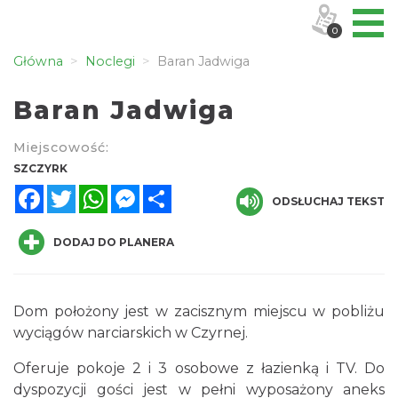
0
Główna
Noclegi
Baran Jadwiga
Baran Jadwiga
Miejscowość:
SZCZYRK
Facebook
Twitter
WhatsApp
Messenger
Share
ODSŁUCHAJ TEKST
DODAJ DO PLANERA
Dom położony jest w zacisznym miejscu w pobliżu
wyciągów narciarskich w Czyrnej.
Oferuje pokoje 2 i 3 osobowe z łazienką i TV. Do
dyspozycji gości jest w pełni wyposażony aneks