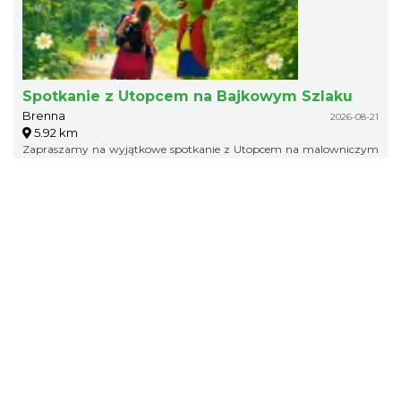
Spotkanie z Utopcem na Bajkowym Szlaku
Brenna
2026-08-21
5.92 km
Zapraszamy na wyjątkowe spotkanie z Utopcem na malowniczym
Bajkowym Szlaku w Brennej.
XXXVI Dożynki Ekumeniczne - barwny
korowód, m.in.: Estrada Reg. „Równica” &
Brenna
„Norbi”
2026-08-29
5.92 km