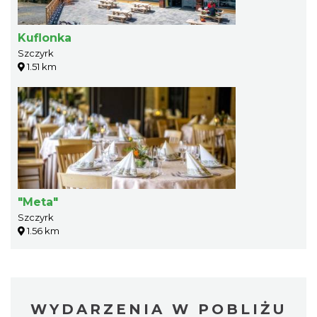
Kuflonka
Szczyrk
1.51 km
"Meta"
Szczyrk
1.56 km
WYDARZENIA W POBLIŻU