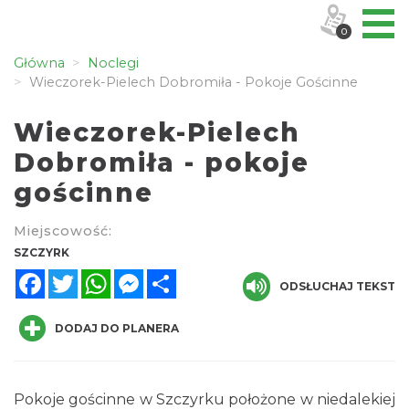
0
Główna
Noclegi
Wieczorek-Pielech Dobromiła - Pokoje Gościnne
Wieczorek-Pielech
Dobromiła - pokoje
gościnne
Miejscowość:
SZCZYRK
Facebook
Twitter
WhatsApp
Messenger
Share
ODSŁUCHAJ TEKST
DODAJ DO PLANERA
Pokoje gościnne w Szczyrku położone w niedalekiej