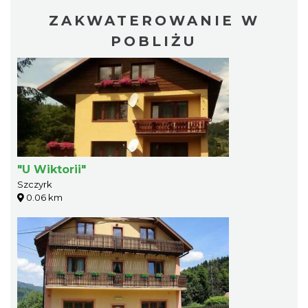
ZAKWATEROWANIE W
POBLIŻU
"U Wiktorii"
Szczyrk
0.06 km