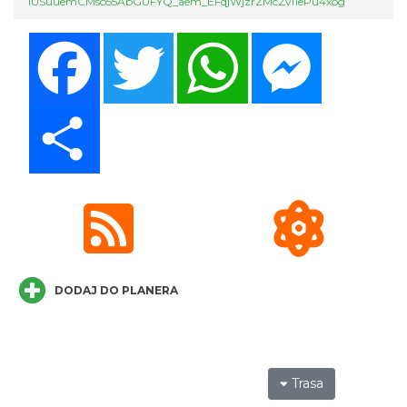
1USuuemCMso55AbGUFYQ_aem_EFqjWjzrZMcZvi1ePu4xog
Facebook
Twitter
WhatsApp
Messenger
Mozaika Folkloru II – Spotkanie trzech
kultur
Share
Cieszyn
0.21 km
2026-09-12
DODAJ DO PLANERA
LOVE SONGS-historie miłosne zapisane w
muzyce
Cieszyn
0.21 km
2026-10-24
Trasa