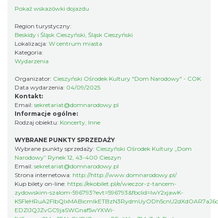
Pokaż wskazówki dojazdu
Region turystyczny:
„Daniec kontra Kryszak”
Beskidy i Śląsk Cieszyński, Śląsk Cieszyński
Lokalizacja:
W centrum miasta
Cieszyn
Kategoria:
0.21 km
2026-11-08
Wydarzenia
Organizator:
Cieszyński Ośrodek Kultury "Dom Narodowy" - COK
Data wydarzenia:
04/09/2025
Kontakt:
Email:
sekretariat@domnarodowy.pl
Informacje ogólne:
Rodzaj obiektu:
Koncerty
,
Inne
WYBRANE PUNKTY SPRZEDAŻY
Koncert KARUZELA GNA
Wybrane punkty sprzedaży:
Cieszyński Ośrodek Kultury „Dom
Cieszyn
Narodowy” Rynek 12, 43-400 Cieszyn
0.21 km
2026-09-20
Email:
sekretariat@domnarodowy.pl
Strona internetowa:
http://http://www.domnarodowy.pl/
Kup bilety on-line:
https://ekobilet.pl/e/wieczor-z-tancem-
zydowskim-szalom-596793?evt=596793&fbclid=IwY2xjawK-
K5FleHRuA2FlbQIxMABicmlkETBzN3RydmUyODh5cnU2dXdOAR7aJ6cv
EDZIJQJZvGC9jaSWGnaf5wYXWi-