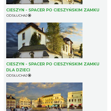
CIESZYN - SPACER PO CIESZYŃSKIM ZAMKU
ODSŁUCHAJ
Cieszyn
0.41 km
2026-08-15
CIESZYN - SPACER PO CIESZYŃSKIM ZAMKU
DLA DZIECI
Cieszyn
ODSŁUCHAJ
0.41 km
2026-08-29