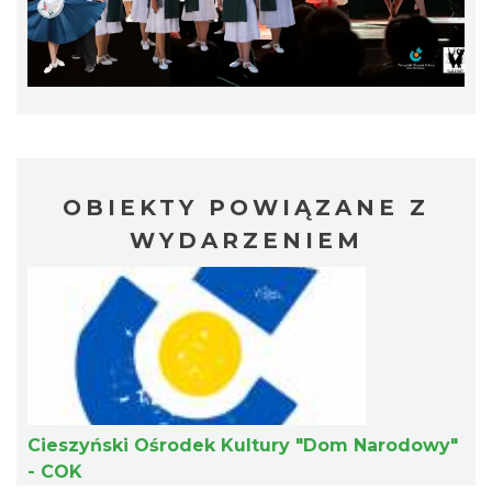
Cieszyn
0.41 km
2026-08-28
OBIEKTY POWIĄZANE Z
WYDARZENIEM
Cieszyn
0.41 km
2026-08-22
Cieszyński Ośrodek Kultury "Dom Narodowy"
- COK