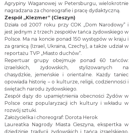
Agrypiny Waganowej w Petersburgu, wielokrotnie
nagradzana za choreografie i pracę dydaktyczną.
Zespół „Klezmer” (Cieszyn)
Działa od 2007 roku przy COK „Dom Narodowy” i
jest jednym z trzech zespołów tańca żydowskiego w
Cieszyn
0.18 km
2026-08-09
Polsce. Ma na koncie ponad 150 występów w kraju i
za granicą (Izrael, Ukraina, Czechy), a także udział w
reportażu TVP „Miasto duchów”.
Repertuar grupy obejmuje ponad 60 tańców:
izraelskich, żydowskich, stylizowanych na
chasydzkie, jemeńskie i orientalne. Każdy taniec
opowiada historię – o kulturze, religii, codzienności i
świętach narodu żydowskiego.
Cieszyn
Zespół dąży do upamiętnienia obecności Żydów w
0.18 km
2026-08-16
Polsce oraz popularyzacji ich kultury i wkładu w
rozwój sztuki.
Założycielka i choreograf: Dorota Herok
Laureatka Nagrody Miasta Cieszyna, ekspertka w
dziedzinie tradycji żydowskich i tańca izraelskiego,