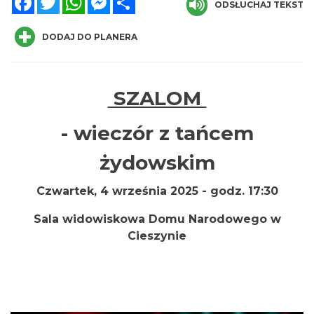
ODSŁUCHAJ TEKST
DODAJ DO PLANERA
SZALOM
-
wieczór z tańcem
INTERPRETACJE "Miesiofoto" - wernisaż
wystawy zdjęć miesiąca Cieszyńskiego
żydowskim
Cieszyn
Towarzystwa Fotograficznego
0.00 km
2026-08-07
Czwartek, 4 września 2025 - godz. 17:30
Sala widowiskowa Domu Narodowego w
Cieszynie
Cieszyn