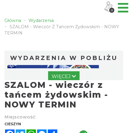
0
Główna
Wydarzenia
SZALOM - Wieczór Z Tańcem Żydowskim - NOWY
TERMIN
WYDARZENIA W POBLIŻU
WIĘCEJ
SZALOM - wieczór z
tańcem żydowskim -
NOWY TERMIN
Wystawa: Z ONDRASZKIEM PRZEZ DEKADY
Miejscowość:
60-lecie Turystycznego Klubu Kolarskiego
CIESZYN
Cieszyn
PTTK "Ondraszek"
Facebook
Twitter
WhatsApp
Messenger
Share
0.00 km
2026-05-27