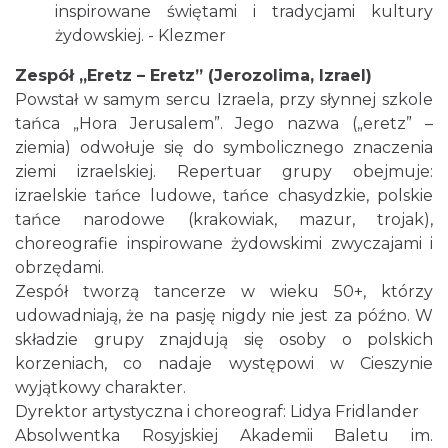
inspirowane świętami i tradycjami kultury
żydowskiej. - Klezmer
Zespół „Eretz – Eretz” (Jerozolima, Izrael)
Powstał w samym sercu Izraela, przy słynnej szkole
tańca „Hora Jerusalem”. Jego nazwa („eretz” –
Cieszyn
ziemia) odwołuje się do symbolicznego znaczenia
0.11 km
2026-08-23
ziemi izraelskiej. Repertuar grupy obejmuje:
izraelskie tańce ludowe, tańce chasydzkie, polskie
tańce narodowe (krakowiak, mazur, trojak),
choreografie inspirowane żydowskimi zwyczajami i
obrzędami.
Zespół tworzą tancerze w wieku 50+, którzy
udowadniają, że na pasję nigdy nie jest za późno. W
składzie grupy znajdują się osoby o polskich
Cieszyn
korzeniach, co nadaje występowi w Cieszynie
0.11 km
2026-08-30
wyjątkowy charakter.
Dyrektor artystyczna i choreograf: Lidya Fridlander
Absolwentka Rosyjskiej Akademii Baletu im.