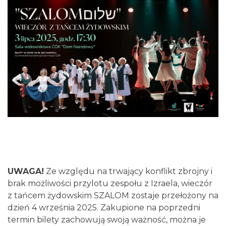
0.06 km
2026-08-14
Cieszyn
0.06 km
2026-08-21
UWAGA!
Ze względu na trwający konflikt zbrojny i
brak możliwości przylotu zespołu z Izraela, wieczór
z tańcem żydowskim SZALOM zostaje przełożony na
dzień 4 września 2025. Zakupione na poprzedni
Cieszyn
0.06 km
2026-08-28
termin bilety zachowują swoją ważność, można je