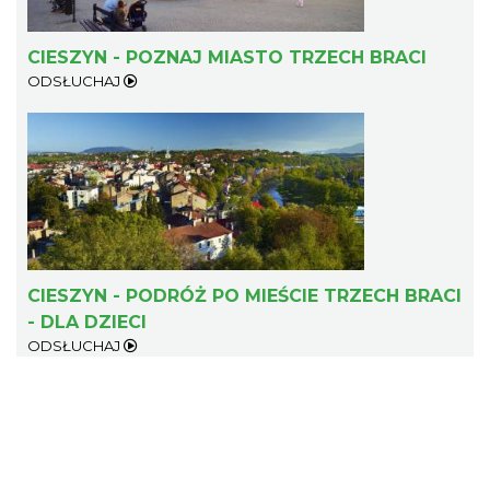
CIESZYN - POZNAJ MIASTO TRZECH BRACI
Cieszyn
ODSŁUCHAJ
0.41 km
2026-09-12
Cieszyn
CIESZYN - PODRÓŻ PO MIEŚCIE TRZECH BRACI
0.45 km
2026-08-09
- DLA DZIECI
ODSŁUCHAJ