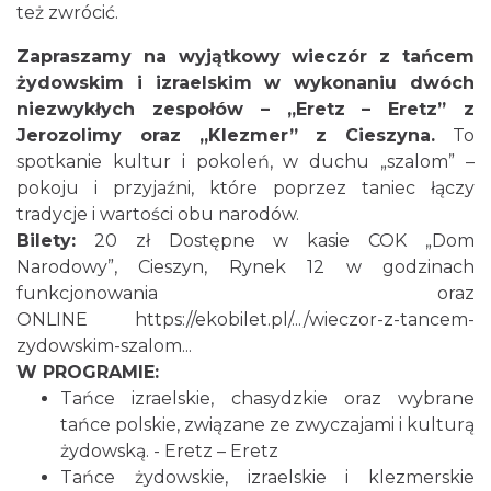
też zwrócić.
Zapraszamy na wyjątkowy wieczór z tańcem
żydowskim i izraelskim w wykonaniu dwóch
niezwykłych zespołów – „Eretz – Eretz” z
Jerozolimy oraz „Klezmer” z Cieszyna.
To
spotkanie kultur i pokoleń, w duchu „szalom” –
pokoju i przyjaźni, które poprzez taniec łączy
Cieszyn
0.11 km
2026-08-09
tradycje i wartości obu narodów.
Bilety:
20 zł Dostępne w kasie COK „Dom
Narodowy”, Cieszyn, Rynek 12 w godzinach
funkcjonowania oraz
ONLINE
https://ekobilet.pl/.../wieczor-z-tancem-
zydowskim-szalom...
W PROGRAMIE:
Tańce izraelskie, chasydzkie oraz wybrane
Cieszyn
tańce polskie, związane ze zwyczajami i kulturą
0.11 km
2026-08-16
żydowską. - Eretz – Eretz
Tańce żydowskie, izraelskie i klezmerskie