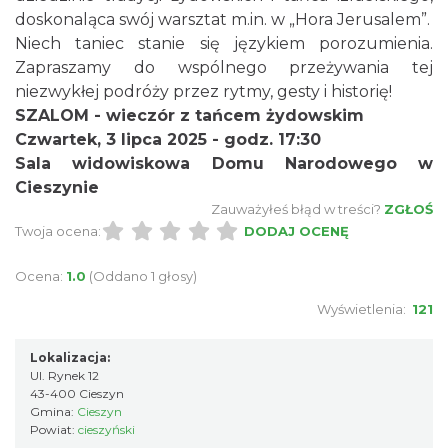
doskonaląca swój warsztat m.in. w „Hora Jerusalem”.
Niech taniec stanie się językiem porozumienia.
Zapraszamy do wspólnego przeżywania tej
Cieszyn
niezwykłej podróży przez rytmy, gesty i historię!
0.18 km
2026-08-23
SZALOM - wieczór z tańcem żydowskim
Czwartek, 3 lipca 2025 - godz. 17:30
Sala widowiskowa Domu Narodowego w
Cieszynie
Zauważyłeś błąd w treści?
ZGŁOŚ
Twoja ocena:
DODAJ OCENĘ
Ocena:
1.0
(Oddano 1 głosy)
Spektakl "Tajemnica 16. piętra"
Cieszyn
Wyświetlenia:
121
0.21 km
2026-10-18
Lokalizacja:
Ul. Rynek 12
43-400 Cieszyn
Gmina:
Cieszyn
Powiat:
cieszyński