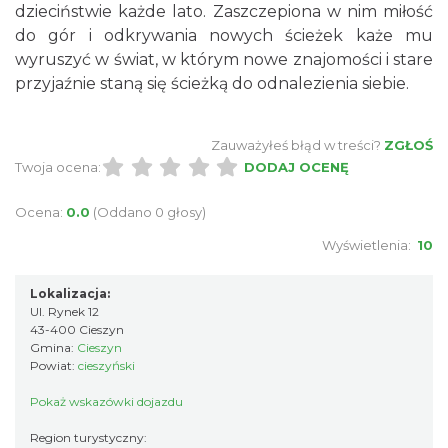
dzieciństwie każde lato. Zaszczepiona w nim miłość
do gór i odkrywania nowych ścieżek każe mu
Cieszyn
wyruszyć w świat, w którym nowe znajomości i stare
0.18 km
2026-08-16
przyjaźnie staną się ścieżką do odnalezienia siebie.
Zauważyłeś błąd w treści?
ZGŁOŚ
Twoja ocena:
DODAJ OCENĘ
Ocena:
0.0
(Oddano 0 głosy)
Wyświetlenia:
10
Cieszyn
0.18 km
2026-08-23
Lokalizacja:
Ul. Rynek 12
43-400 Cieszyn
Gmina:
Cieszyn
Powiat:
cieszyński
Pokaż wskazówki dojazdu
Region turystyczny: