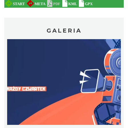
Patroni cieszyńskich ulic - wystawa
GALERIA
Cieszyn
0.29 km
2026-07-03
Ślad. Litera. Piksel. Wystawa z okazji 30-
lecia Muzeum Drukarstwa w Cieszynie
Cieszyn
0.32 km
2026-07-01