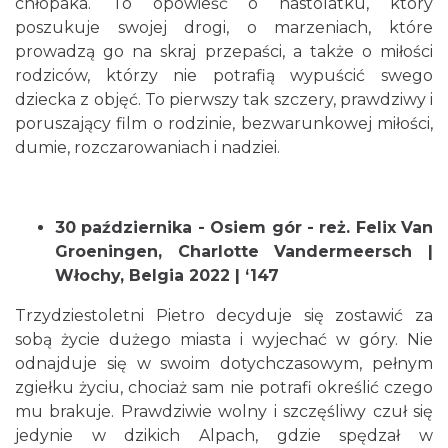
chłopaka. To opowieść o nastolatku, który
poszukuje swojej drogi, o marzeniach, które
prowadzą go na skraj przepaści, a także o miłości
rodziców, którzy nie potrafią wypuścić swego
Cieszyn
dziecka z objęć. To pierwszy tak szczery, prawdziwy i
0.11 km
2026-08-30
poruszający film o rodzinie, bezwarunkowej miłości,
dumie, rozczarowaniach i nadziei.
30 października - Osiem gór - reż. Felix Van
Groeningen, Charlotte Vandermeersch |
Włochy, Belgia 2022 | ‘147
Cieszyn
0.18 km
2026-08-09
Trzydziestoletni Pietro decyduje się zostawić za
sobą życie dużego miasta i wyjechać w góry. Nie
odnajduje się w swoim dotychczasowym, pełnym
zgiełku życiu, chociaż sam nie potrafi określić czego
mu brakuje. Prawdziwie wolny i szczęśliwy czuł się
jedynie w dzikich Alpach, gdzie spędzał w