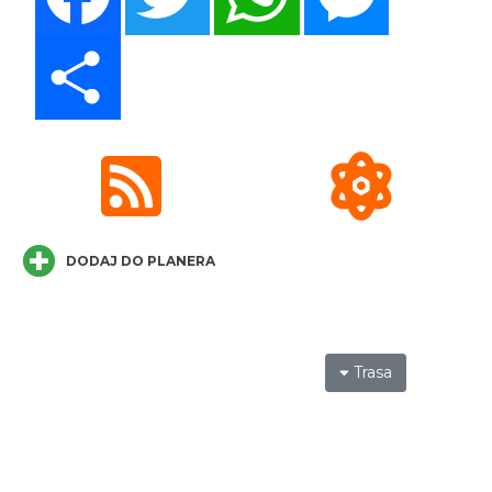
Share
Koncert KARUZELA GNA
Cieszyn
0.21 km
2026-09-20
DODAJ DO PLANERA
Mozaika Folkloru II – Spotkanie trzech
kultur
Cieszyn
0.21 km
2026-09-12
Trasa