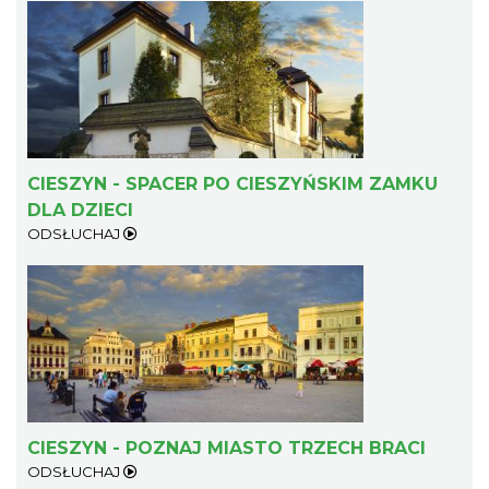
Cieszyn
0.41 km
2026-08-08
CIESZYN - SPACER PO CIESZYŃSKIM ZAMKU
DLA DZIECI
ODSŁUCHAJ
Cieszyn
0.41 km
2026-08-22
CIESZYN - POZNAJ MIASTO TRZECH BRACI
ODSŁUCHAJ