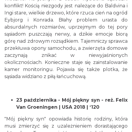
konflikt! Kością niezgody jest należące do Baldvina i
Ingi stare, wielkie drzewo, które rzuca cień na ogród
Eybjorg i Konrada. Błahy problem urasta do
absurdalnych rozmiarów, uprzejmym do tej pory
sąsiadom puszczają nerwy, a dzikie emocje biorą
Cieszyn
0.11 km
2026-08-16
górę nad zdrowym rozsądkiem. Tajemniczy sprawca
przekłuwa opony samochodu, a zwierzęta domowe
zaczynają znikać w niewyjaśnionych
okolicznościach. Konieczne staje się zainstalowanie
kamer monitoringu. Pojawia się także plotka, że
sąsiada widziano z piłą łańcuchową.
Cieszyn
23 października - Mój piękny syn - reż. Felix
0.11 km
2026-08-23
Van Groeningen | USA 2018 | ‘120
"Mój piękny syn" opowiada historię rodziny, która
musi zmierzyć się z uzależnieniem dorastającego