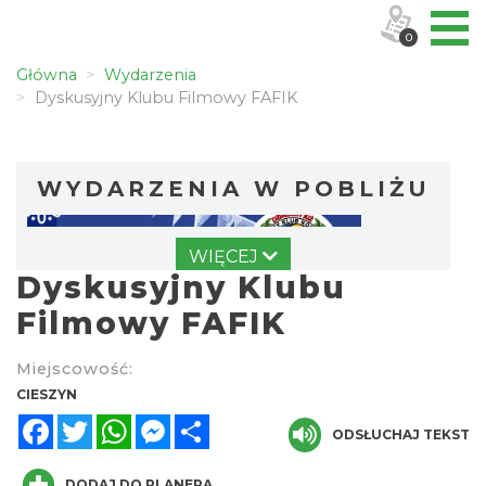
0
Główna
Wydarzenia
Dyskusyjny Klubu Filmowy FAFIK
WYDARZENIA W POBLIŻU
WIĘCEJ
Dyskusyjny Klubu
Filmowy FAFIK
Miejscowość:
Wystawa: Z ONDRASZKIEM PRZEZ DEKADY
CIESZYN
60-lecie Turystycznego Klubu Kolarskiego
Facebook
Twitter
WhatsApp
Messenger
Share
ODSŁUCHAJ TEKST
Cieszyn
PTTK "Ondraszek"
0.00 km
2026-05-27
DODAJ DO PLANERA