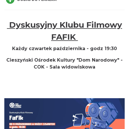
Dyskusyjny Klubu Filmowy
FAFIK
INTERPRETACJE "Miesiofoto" - wernisaż
Każdy czwartek października - godz 19:30
wystawy zdjęć miesiąca Cieszyńskiego
Cieszyński Ośrodek Kultury "Dom Narodowy" -
Cieszyn
Towarzystwa Fotograficznego
COK - Sala widowiskowa
0.00 km
2026-08-07
Cieszyn
0.06 km
2026-08-07