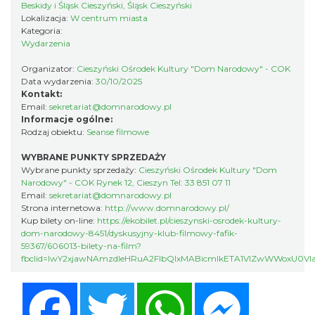
Beskidy i Śląsk Cieszyński, Śląsk Cieszyński
„Daniec kontra Kryszak”
Lokalizacja:
W centrum miasta
Kategoria:
Cieszyn
Wydarzenia
0.21 km
2026-11-08
Organizator:
Cieszyński Ośrodek Kultury "Dom Narodowy" - COK
Data wydarzenia:
30/10/2025
Kontakt:
Email:
sekretariat@domnarodowy.pl
Informacje ogólne:
Rodzaj obiektu:
Seanse filmowe
WYBRANE PUNKTY SPRZEDAŻY
Wybrane punkty sprzedaży:
Cieszyński Ośrodek Kultury "Dom
Spektakl "Tajemnica 16. piętra"
Narodowy" - COK Rynek 12, Cieszyn Tel: 33 851 07 11
Cieszyn
Email:
sekretariat@domnarodowy.pl
Strona internetowa:
http://www.domnarodowy.pl/
0.21 km
2026-10-18
Kup bilety on-line:
https://ekobilet.pl/cieszynski-osrodek-kultury-
dom-narodowy-8451/dyskusyjny-klub-filmowy-fafik-
59367/606013-bilety-na-film?
fbclid=IwY2xjawNAmzdleHRuA2FlbQIxMABicmlkETA1VlZwWWox
Facebook
Twitter
WhatsApp
Messenger