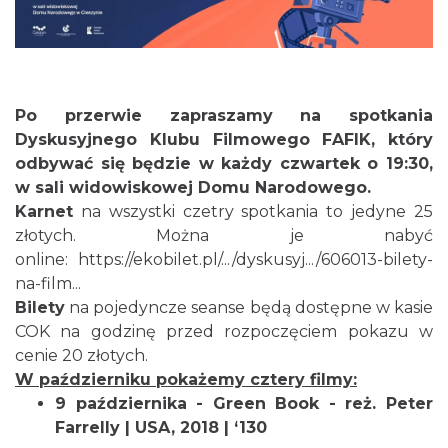
Po przerwie zapraszamy na spotkania
Dyskusyjnego Klubu Filmowego FAFIK, który
odbywać się będzie w każdy czwartek o 19:30,
Cieszyn
w sali widowiskowej Domu Narodowego.
0.06 km
2026-08-14
Karnet
na wszystki czetry spotkania to jedyne 25
złotych. Można je nabyć
online:
https://ekobilet.pl/.../dyskusyj.../606013-bilety-
na-film...
Bilety
na pojedyncze seanse będą dostępne w kasie
COK na godzinę przed rozpoczęciem pokazu w
cenie 20 złotych.
W październiku pokażemy cztery filmy:
Cieszyn
9 października - Green Book - reż. Peter
0.06 km
2026-08-21
Farrelly | USA, 2018 | ‘130