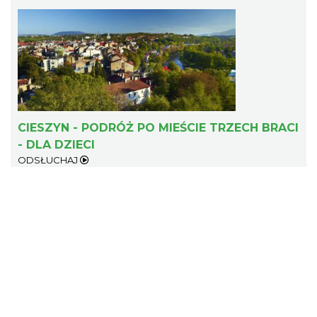
Cieszyn
0.41 km
2026-09-05
CIESZYN - PODRÓŻ PO MIEŚCIE TRZECH BRACI
- DLA DZIECI
ODSŁUCHAJ
Cieszyn
0.41 km
2026-09-19