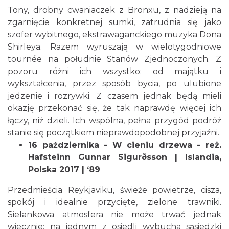
Tony, drobny cwaniaczek z Bronxu, z nadzieją na
zgarnięcie konkretnej sumki, zatrudnia się jako
szofer wybitnego, ekstrawaganckiego muzyka Dona
Shirleya. Razem wyruszają w wielotygodniowe
tournée na południe Stanów Zjednoczonych. Z
pozoru różni ich wszystko: od majątku i
Cieszyn
wykształcenia, przez sposób bycia, po ulubione
0.06 km
2026-08-28
jedzenie i rozrywki. Z czasem jednak będą mieli
okazję przekonać się, że tak naprawdę więcej ich
łączy, niż dzieli. Ich wspólna, pełna przygód podróż
stanie się początkiem nieprawdopodobnej przyjaźni.
16 października - W cieniu drzewa - reż.
Hafsteinn Gunnar Sigurðsson | Islandia,
Polska 2017 | ‘89
Cieszyn
Przedmieścia Reykjaviku, świeże powietrze, cisza,
0.11 km
2026-08-09
spokój i idealnie przycięte, zielone trawniki.
Sielankowa atmosfera nie może trwać jednak
wiecznie: na jednym z osiedli wybucha sąsiedzki