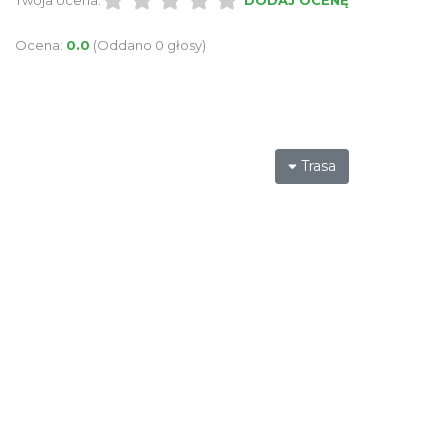
Twoja ocena:
DODAJ OCENĘ
Ocena:
0.0
(Oddano 0 głosy)
Trasa