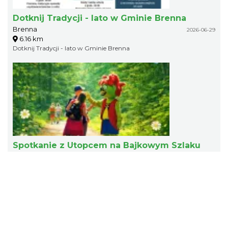
Dotknij Tradycji - lato w Gminie Brenna
Brenna
2026-06-29
6.16 km
Dotknij Tradycji - lato w Gminie Brenna
Spotkanie z Utopcem na Bajkowym Szlaku
Brenna
2026-08-21
6.42 km
Zapraszamy na wyjątkowe spotkanie z Utopcem na malowniczym
Bajkowym Szlaku w Brennej.