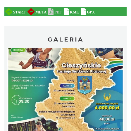
Koncert KARUZELA GNA
Cieszyn
GALERIA
1.06 km
2026-09-20
Mozaika Folkloru II – Spotkanie trzech
kultur
Cieszyn
1.06 km
2026-09-12