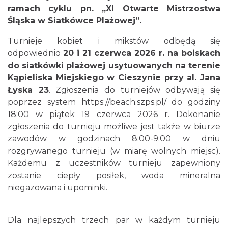
ramach cyklu pn. „XI Otwarte Mistrzostwa
Śląska w Siatkówce Plażowej”.
Turnieje kobiet i mikstów odbędą się
odpowiednio
20 i 21 czerwca 2026 r. na boiskach
Cieszyn
do siatkówki plażowej usytuowanych na terenie
0.93 km
2026-08-16
Kąpieliska Miejskiego w Cieszynie przy al. Jana
Łyska 23
. Zgłoszenia do turniejów odbywają się
poprzez system https://beach.szps.pl/ do godziny
18:00 w piątek 19 czerwca 2026 r. Dokonanie
zgłoszenia do turnieju możliwe jest także w biurze
zawodów w godzinach 8:00-9:00 w dniu
rozgrywanego turnieju (w miarę wolnych miejsc).
Każdemu z uczestników turnieju zapewniony
Cieszyn
0.93 km
2026-08-23
zostanie ciepły posiłek, woda mineralna
niegazowana i upominki.
Dla najlepszych trzech par w każdym turnieju