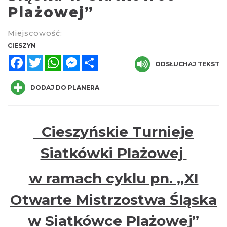
Plażowej”
Miejscowość:
CIESZYN
Facebook
Twitter
WhatsApp
Messenger
Share
ODSŁUCHAJ TEKST
Cieszyn
DODAJ DO PLANERA
0.74 km
2026-08-23
Cieszyńskie Turnieje
Siatkówki Plażowej
w ramach cyklu pn. „XI
Koncert na głos i organy - Paweł Konik &
Otwarte Mistrzostwa Śląska
Maciej Zakrzewski
Cieszyn
w Siatkówce Plażowej”
0.74 km
2026-09-06