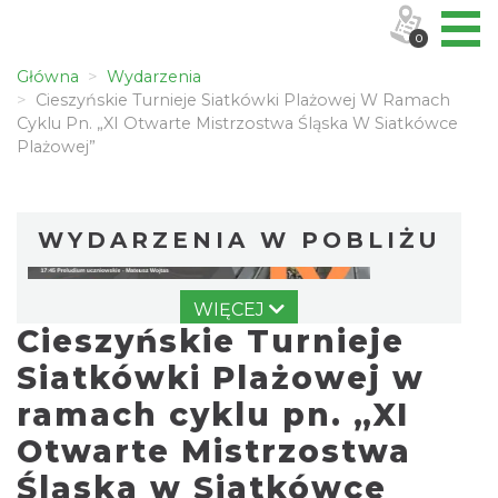
0
Główna
Wydarzenia
Cieszyńskie Turnieje Siatkówki Plażowej W Ramach
Cyklu Pn. „XI Otwarte Mistrzostwa Śląska W Siatkówce
Plażowej”
WYDARZENIA W POBLIŻU
WIĘCEJ
Cieszyńskie Turnieje
Siatkówki Plażowej w
ramach cyklu pn. „XI
Otwarte Mistrzostwa
Cieszyn
0.74 km
2026-08-09
Śląska w Siatkówce