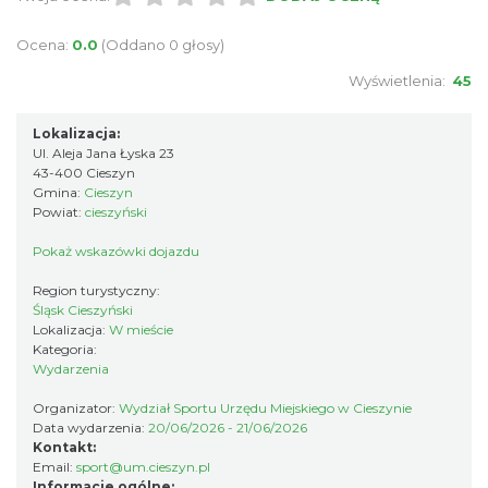
Ocena:
0.0
(Oddano 0 głosy)
Cieszyn
0.97 km
2026-08-21
Wyświetlenia:
45
Lokalizacja:
Ul. Aleja Jana Łyska 23
43-400 Cieszyn
Gmina:
Cieszyn
Powiat:
cieszyński
Pokaż wskazówki dojazdu
Cieszyn
Region turystyczny:
0.97 km
2026-08-28
Śląsk Cieszyński
Lokalizacja:
W mieście
Kategoria:
Wydarzenia
Organizator:
Wydział Sportu Urzędu Miejskiego w Cieszynie
Data wydarzenia:
20/06/2026 - 21/06/2026
Kontakt:
Email:
sport@um.cieszyn.pl
Informacje ogólne: