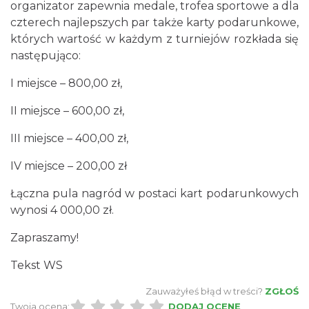
organizator zapewnia medale, trofea sportowe a dla
czterech najlepszych par także karty podarunkowe,
których wartość w każdym z turniejów rozkłada się
następująco:
Cieszyn
0.93 km
2026-08-30
I miejsce – 800,00 zł,
II miejsce – 600,00 zł,
III miejsce – 400,00 zł,
IV miejsce – 200,00 zł
Łączna pula nagród w postaci kart podarunkowych
Cieszyn
wynosi 4 000,00 zł.
0.97 km
2026-08-14
Zapraszamy!
Tekst WS
Zauważyłeś błąd w treści?
ZGŁOŚ
Twoja ocena:
DODAJ OCENĘ