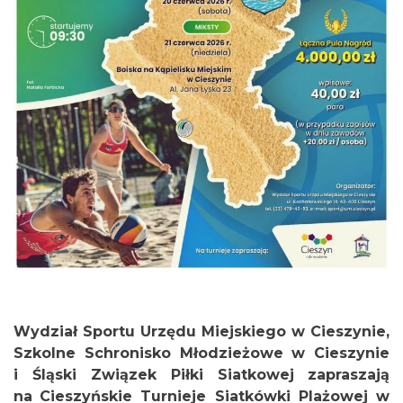
Cieszyn
0.88 km
2026-08-23
Cieszyn
Wydział Sportu Urzędu Miejskiego w Cieszynie,
0.93 km
2026-08-09
Szkolne Schronisko Młodzieżowe w Cieszynie
i Śląski Związek Piłki Siatkowej
zapraszają
na
Cieszyńskie Turnieje Siatkówki Plażowej w