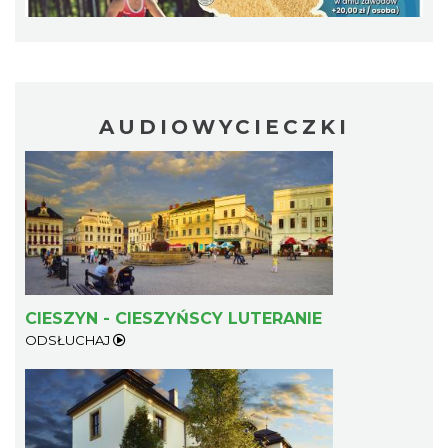
AUDIOWYCIECZKI
LOVE SONGS-historie miłosne zapisane w
muzyce
Cieszyn
1.06 km
2026-10-24
CIESZYN - CIESZYŃSCY LUTERANIE
ODSŁUCHAJ
Cieszyn
1.07 km
2026-08-14